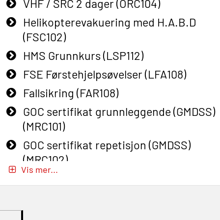
VHF / SRC 2 dager (ORC104)
Helikopterevakuering med H.A.B.D
(FSC102)
HMS Grunnkurs (LSP112)
FSE Førstehjelpsøvelser (LFA108)
Fallsikring (FAR108)
GOC sertifikat grunnleggende (GMDSS)
(MRC101)
GOC sertifikat repetisjon (GMDSS)
(MRC102)
Vis mer...
GWO: BST – Onshore (Blended: e-
learning practical) (RBSBLE002)
Gass kurs H2S (OSP105)