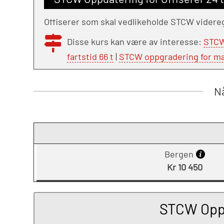
Offiserer som skal vedlikeholde STCW videre
Disse kurs kan være av interesse:
STCW
fartstid 66 t
|
STCW oppgradering for mas
Nå
Bergen
Kr 10 450
STCW Oppda