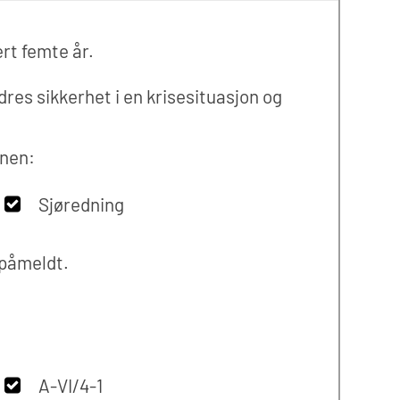
rt femte år.
res sikkerhet i en krisesituasjon og
nnen:
Sjøredning
 påmeldt.
A-VI/4-1