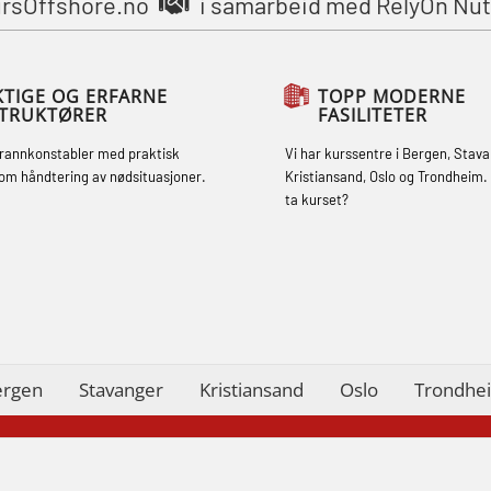
rsOffshore.no
i samarbeid med RelyOn Nu
(MBSBLE031)
STCW Grunnleggende
sikkerhetsopplæring for fiskere
KTIGE OG ERFARNE
TOPP MODERNE
STRUKTØRER
FASILITETER
oppdatering (MBSBLE032)
brannkonstabler med praktisk
Vi har kurssentre i Bergen, Stava
STCW Sikkerhetsopplæring for mindre
om håndtering av nødsituasjoner.
Kristiansand, Oslo og Trondheim. 
skip (MBSBLE028)
ta kurset?
STCW Sikkerhetsopplæring for mindre
skip oppdatering (MBSBLE029)
STCW Brannledelse – Oppdatering
(MBSBLE023)
ergen
Stavanger
Kristiansand
Oslo
Trondhe
STCW Oppdatering videregående
sikkerhetskurs for offiserer
(MBSBLE024)