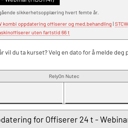
gående sikkerhetsopplæring hvert femte år.
 kombi oppdatering offiserer og med.behandling
|
STCW 
kinoffiserer uten fartstid 66 t
r vil du ta kurset? Velg en dato for å melde deg 
RelyOn Nutec
tering for Offiserer 24 t - Webina