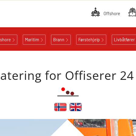
Offshore
fshore
Maritim
Brann
Førstehjelp
Livbåtfører
ering for Offiserer 24