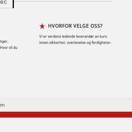
tec
Gass kurs H2S (OSP105)
Grunnkurs Industrivern (LSC115)
HVORFOR VELGE OSS?
Grunnkurs Røykdykking Industrivern
(LFI104)
Vi er verdens ledende leverandør av kurs
nger,
innen sikkerhet, overlevelse og ferdigheter.
Helikopterevakuering med HABD, inkl.
Hvor vil du
brannslukning (FSC121)
Hjertestarter brukerkurs (OFA107)
Røykdykking industrivern – repetisjon
(LFI105)
Sikkerhetskurs for ansatte på
im
oppdrettsanlegg (LBS100)
Ulykkesgransking – Webinar (LSP103)
Varme Arbeider – Slukkeøvelser