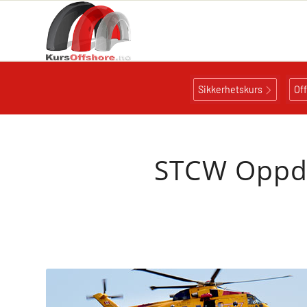
Sikkerhetskurs
Of
STCW Oppdat