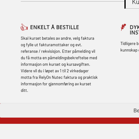
Ku
Course (English) with E-learning
(OBSBLE048)
Basic Safety Training – Refresher
ENKELT Å BESTILLE
DY
IN
Course (English) (OBS1063)
Skal kurset betales av andre, velg faktura
Tidligere 
og fylle ut fakturamottaker og evt.
Basic Safety Training – Refresher
kunnskap 
referanse / rekvisisjon. Etter påmelding vil
Course (English) for emergency
du få motta en påmeldingsbekreftelse med
informasjon om kurset og kursavgiften.
response personnel with Adaptive E-
Videre vil du i løpet av 1 til 2 virkedager
learning (OBSBLE050)
motta fra RelyOn Nutec faktura og praktisk
informasjon for gjennomføring av kurset
Helikopterevakuering inkl pustelunge
ditt.
med adaptive e-læring (OSEBLE018)
Helicopter Underwater Escape incl.
B
Airpocket with E-learning (English)
(OSEBLE009)