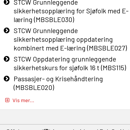
STCW Grunnleggende
sikkerhetsopplæring for Sjøfolk med E-
læring (MBSBLE030)
STCW Grunnleggende
sikkerhetsopplæring oppdatering
kombinert med E-læring (MBSBLE027)
STCW Oppdatering grunnleggende
sikkerhetskurs for sjøfolk 16 t (MBS115)
Passasjer- og Krisehåndtering
(MBSBLE020)
Passasjer- og Krisehåndtering
Vis mer...
oppdatering (MBSBLE019)
STCW Grunnleggende
sikkerhetsopplæring for fiskere