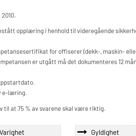
 2010.
tått opplæring i henhold til videregående sikkerhet
tansesertifikat for offiserer (dekk-, maskin- eller 
ompetansen er utgått må det dokumenteres 12 måned
oppstartdato.
v e-læring.
av til at 75 % av svarene skal være riktig.
Varighet
Gyldighet