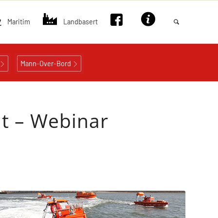
Maritim
Landbasert
Mann-Over-Bord
 t – Webinar