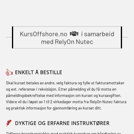
learning practical) (RBSBLE002)
(MBSBLE023)
(OER1091)
Gass kurs H2S (OSP105)
STCW Oppdatering videregående
Compressed Air Emergency
Gass kurs H2S (OSP105)
sikkerhetskurs for offiserer
Breathing System (CA-EBS) Initial
(MBSBLE024)
KursOffshore.no
i samarbeid
Grunnkurs Industrivern (LSC115)
Deployment (OBS119)
med RelyOn Nutec
STCW Oppdatering videregående
Grunnkurs Røykdykking Industrivern
Compressed Air Emergency
sikkerhetskurs for offiserer og
(LFI104)
Breathing System (CA-EBS) og
Medisinsk behandling – Kombi
Skuldermåling (OBS125)
Helikopterevakuering med HABD,
(MBSBLE021)
ENKELT Å BESTILLE
inkl. brannslukning (FSC121)
FSE Førstehjelpsøvelser (LFA108)
STCW kombi oppdatering offiserer
Skal kurset betales av andre, velg faktura og fylle ut fakturamottaker
Hjertestarter brukerkurs (OFA107)
Fallsikring (FAR108)
og evt. referanse / rekvisisjon. Etter påmelding vil du få motta en
og med.behandling (MBS134)
påmeldingsbekreftelse med informasjon om kurset og kursavgiften.
Røykdykking industrivern –
Førstehjelp – repetisjon (OFA102)
Videre vil du i løpet av 1 til 2 virkedager motta fra RelyOn Nutec faktura
STCW Kombi Oppdatering Offiserer
repetisjon (LFI105)
og praktisk informasjon for gjennomføring av kurset ditt.
Førstehjelp grunnkurs (OFABLE101)
og Medisinsk Behandling med
Sikkerhetskurs for ansatte på
Webinar (MBS1341)
GOC sertifikat grunnleggende
DYKTIGE OG ERFARNE INSTRUKTØRER
oppdrettsanlegg (LBS100)
(GMDSS) (MRC101)
STCW Oppdatering for offiserer 24 t
Tidligere brannkonstabler med praktisk kunnskap om håndtering av