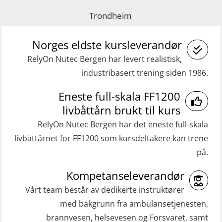
practical) (RBSBLE025)
(MRC102)
Trondheim
GWO: BST Refresher – Onshore
Helikopterevakuering med HABD,
(Blended with Adaptive e-learning
Norges eldste kursleverandør
inkl. brannslukning (FSC121)
practical) (RBSBLE026)
RelyOn Nutec Bergen har levert realistisk,
Medisinsk behandling 40 t (MFA104)
industribasert trening siden 1986.
GWO: BST Refresher – Onshore
Medisinsk førstehjelp 8 t (MFA108)
(Blended: e-learning practical)
Eneste full-skala FF1200
Oppdatering medisinsk behandling 8
(RBSBLE009)
livbåttårn brukt til kurs
t (MFA107)
Gass kurs H2S (OSP105)
RelyOn Nutec Bergen har det eneste full-skala
ROC sertifikat grunnleggende
livbåttårnet for FF1200 som kursdeltakere kan trene
Grunnleggende sikkerhetskurs –
(GMDSS) (ORC102)
på.
Repetisjon (Norsk) for
ROC sertifikat repetisjon (GMDSS)
beredskapspersonell med E-læring
Kompetanseleverandør
(ORC103)
(OBSBLE044)
Vårt team består av dedikerte instruktører
STCW Grunnkurs Redningsfarkoster
med bakgrunn fra ambulansetjenesten,
HLO/MOB/Søk- og Redningslag
(MBSBLE022)
brannvesen, helsevesen og Forsvaret, samt
kombinasjon – repetisjon (OSC1162)