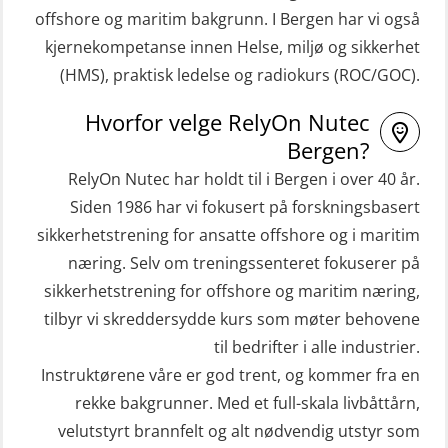
offshore og maritim bakgrunn. I Bergen har vi også
STCW Hurtiggående mann over bord
HLO/Søk & Redningslag kombinasjon
kjernekompetanse innen Helse, miljø og sikkerhet
båt (HMOB) (MSE100)
– repetisjon (OSC1161)
(HMS), praktisk ledelse og radiokurs (ROC/GOC).
STCW Hurtiggående mann over bord
Helikopterevakuering inkl.
Hvorfor velge RelyOn Nutec
båt (HMOB) oppdatering (MSE1001)
Pustelunge (OSE1251)
Bergen?
STCW Livbåtfører redningsfarkoster
Helikopterevakuering med HABD,
RelyOn Nutec har holdt til i Bergen i over 40 år.
32 t (MSE1031)
inkl. Brannslukking og Førstehjelp-
Siden 1986 har vi fokusert på forskningsbasert
sivile mannskaper (FSC119)
STCW Mann-Over-Bord
sikkerhetstrening for ansatte offshore og i maritim
(hurtiggående) 32 t m/mørkekjøring
næring. Selv om treningssenteret fokuserer på
Helikopterevakuering med HABD,
sikkerhetstrening for offshore og maritim næring,
(MSE112)
inkl. brannslukning (FSC121)
tilbyr vi skreddersydde kurs som møter behovene
STCW Redningsfarkost oppdatering
Hjertestarter brukerkurs (OFA107)
til bedrifter i alle industrier.
sliskebåt (MSE116)
Kombi Søk og Redningslag og HLO
Instruktørene våre er god trent, og kommer fra en
STCW Sikkerhetsopplæring for
repetisjonskurs med e-læring
rekke bakgrunner. Med et full-skala livbåttårn,
sjøfolk på mindre skip med eLearning
velutstyrt brannfelt og alt nødvendig utstyr som
(ABSBLE010)