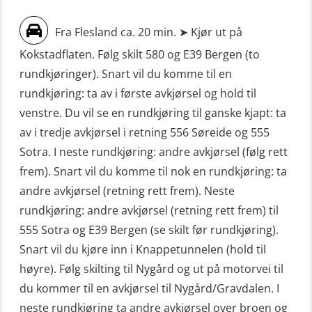
FF1200 (OSE1424)
oppdrettsanlegg (LBS100)
Fra Flesland ca. 20 min. ➤ Kjør ut på
Livbåtfører grunnkurs m/E-læring
Sjøfolk med særskilte sikringsplikter
Kokstadflaten. Følg skilt 580 og E39 Bergen (to
FF1200 simulator (OSEBLE007)
(MBS1191)
rundkjøringer). Snart vil du komme til en
Livbåtfører grunnkurs m/E-læring
Ulykkesgransking – Webinar (LSP103)
rundkjøring: ta av i første avkjørsel og hold til
FF48 og FF1000D (OSEBLE004)
venstre. Du vil se en rundkjøring til ganske kjapt: ta
VHF / SRC 2 dager (ORC104)
Livbåtfører grunnkurs m/E-læring
av i tredje avkjørsel i retning 556 Søreide og 555
Videregående sikkerhetsopplæring
Konvensjonell livbåt (OSEBLE005)
Sotra. I neste rundkjøring: andre avkjørsel (følg rett
for skipsoffiserer (MBS100)
frem). Snart vil du komme til nok en rundkjøring: ta
Livbåtfører konvensjonell livbåt –
andre avkjørsel (retning rett frem). Neste
grunnleggende (OSE135)
rundkjøring: andre avkjørsel (retning rett frem) til
Livbåtfører konvensjonell repetisjon
555 Sotra og E39 Bergen (se skilt før rundkjøring).
(OSE1361)
Snart vil du kjøre inn i Knappetunnelen (hold til
høyre). Følg skilting til Nygård og ut på motorvei til
Livbåtfører konvertering til FF48 inkl.
du kommer til en avkjørsel til Nygård/Gravdalen. I
repetisjon (OSE106)
neste rundkjøring ta andre avkjørsel over broen og