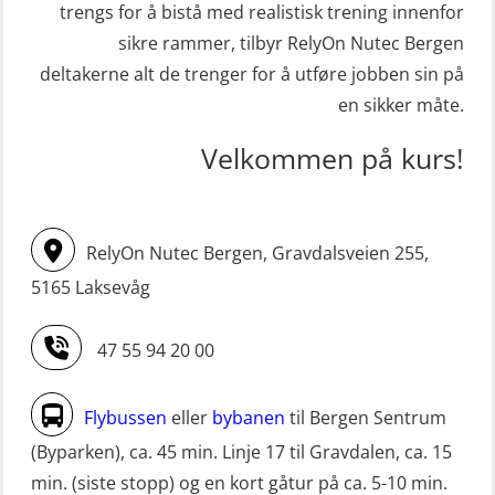
(MBSBLE003)
trengs for å bistå med realistisk trening innenfor
Kondisjonstest (OSC151)
sikre rammer, tilbyr RelyOn Nutec Bergen
STCW oppdatering Livbåtfører
Ledertrening i beredskap og
deltakerne alt de trenger for å utføre jobben sin på
redningsfarkoster 8 t – konvensjonell
krisehåndtering for plattformsjefer
en sikker måte.
båt (MSE103)
(OER105)
Velkommen på kurs!
STCW oppdatering Mann-Over-Bord
Livbåtfører FF1200 repetisjon
(hurtiggående) 16 t m/mørkekjøring
(OSE1431)
(MSE113)
Livbåtfører FF1200 repetisjon
RelyOn Nutec Bergen, Gravdalsveien 255,
STCW oppgradering for
simulator (OSE161)
5165 Laksevåg
dekksoffiserer uten fartstid 66 t
Livbåtfører Sliskelivbåt grunnkurs
(MBS124)
47 55 94 20 00
m/E-læring (OSEBLE006)
STCW oppgradering for
Livbåtfører fritt fall FF48 repetisjon
maskinoffiserer uten fartstid 66 t
Flybussen
eller
bybanen
til Bergen Sentrum
(OSE1471)
(MBS125)
(Byparken), ca. 45 min. Linje 17 til Gravdalen, ca. 15
Livbåtfører grunnkurs m/E-læring
min. (siste stopp) og en kort gåtur på ca. 5-10 min.
Sikkerhetskurs for ansatte på