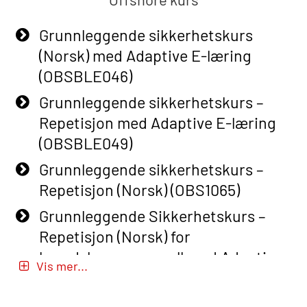
Grunnleggende sikkerhetskurs
(Norsk) med Adaptive E-læring
(OBSBLE046)
Grunnleggende sikkerhetskurs –
Repetisjon med Adaptive E-læring
(OBSBLE049)
Grunnleggende sikkerhetskurs –
Repetisjon (Norsk) (OBS1065)
Grunnleggende Sikkerhetskurs –
Repetisjon (Norsk) for
beredskapspersonell med Adaptive
Vis mer...
E-læring (OBSBLE051)
Basic Safety Training (English) – with