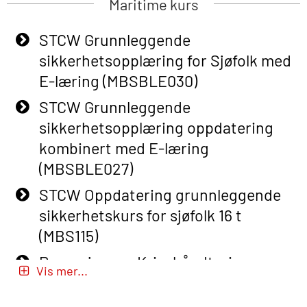
Maritime kurs
Adaptive E-learning (OBSBLE047)
STCW Grunnleggende
Basic Safety Training – Refresher
sikkerhetsopplæring for Sjøfolk med
Course (English) with E-learning
E-læring (MBSBLE030)
(OBSBLE048)
STCW Grunnleggende
Basic Safety Training – Refresher
sikkerhetsopplæring oppdatering
Course (English) (OBS1063)
kombinert med E-læring
Basic Safety Training – Refresher
(MBSBLE027)
Course (English) for emergency
STCW Oppdatering grunnleggende
response personnel with Adaptive E-
sikkerhetskurs for sjøfolk 16 t
learning (OBSBLE050)
(MBS115)
Helikopterevakuering inkl pustelunge
Passasjer- og Krisehåndtering
med adaptive e-læring (OSEBLE018)
Vis mer...
(MBSBLE020)
Helicopter Underwater Escape incl.