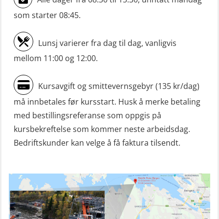
u/mørkekjøring – repetisjon (OSE152)
som starter 08:45.
Mørkekjøring-modul for Mann-Over-
Lunsj varierer fra dag til dag, vanligvis
Bord (hurtiggående) liten båt
mellom 11:00 og 12:00.
(OSE1001)
ROC sertifikat grunnleggende
Kursavgift og smittevernsgebyr (135 kr/dag)
(GMDSS) (ORC102)
må innbetales før kursstart. Husk å merke betaling
ROC sertifikat repetisjon (GMDSS)
med bestillingsreferanse som oppgis på
(ORC103)
kursbekreftelse som kommer neste arbeidsdag.
Bedriftskunder kan velge å få faktura tilsendt.
Skadestedsledelse (OER108)
Skadestedsledelse – repetisjon
(OER118)
Skuldermåling (OBS120)
Sliskelivbåt grunnkurs m/E-læring