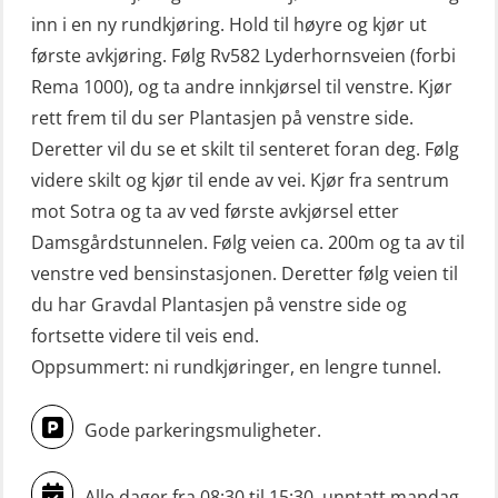
Livbåtfører sliskelivbåt repetisjon
inn i en ny rundkjøring. Hold til høyre og kjør ut
(OSE1301)
første avkjøring. Følg Rv582 Lyderhornsveien (forbi
Rema 1000), og ta andre innkjørsel til venstre. Kjør
Livbåtfører sliskestuplivbåt –
rett frem til du ser Plantasjen på venstre side.
grunnleggende (OSE129)
Deretter vil du se et skilt til senteret foran deg. Følg
Mann-Over-Bord (hurtiggående) liten
videre skilt og kjør til ende av vei. Kjør fra sentrum
båt m/mørkekjøring – grunnleggende
mot Sotra og ta av ved første avkjørsel etter
(OSE114)
Damsgårdstunnelen. Følg veien ca. 200m og ta av til
Mann-Over-Bord (hurtiggående) liten
venstre ved bensinstasjonen. Deretter følg veien til
du har Gravdal Plantasjen på venstre side og
båt m/mørkekjøring – repetisjon
fortsette videre til veis end.
(OSE151)
Oppsummert: ni rundkjøringer, en lengre tunnel.
Mann-Over-Bord (hurtiggående) liten
båt u/mørkekjøring – grunnleggende
Gode parkeringsmuligheter.
(OSE1142)
Mann-Over-Bord liten båt (MOB)
Alle dager fra 08:30 til 15:30, unntatt mandag