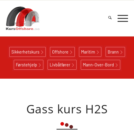
Sikkerhetskurs
Offshore
Maritim
Brann
Førstehjelp
Livbåtfører
Mann-Over-Bord
Gass kurs H2S