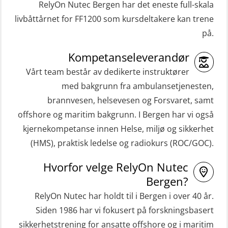
Gass kurs H2S (OSP105)
RelyOn Nutec Bergen har det eneste full-skala
ROC sertifikat grunnleggende
livbåttårnet for FF1200 som kursdeltakere kan trene
Grunnleggende sikkerhetskurs –
(GMDSS) (ORC102)
på.
Repetisjon (Norsk) for
ROC sertifikat repetisjon (GMDSS)
beredskapspersonell med E-læring
Kompetanseleverandør
(ORC103)
(OBSBLE044)
Vårt team består av dedikerte instruktører
STCW Grunnkurs Redningsfarkoster
med bakgrunn fra ambulansetjenesten,
HLO/MOB/Søk- og Redningslag
(MBSBLE022)
brannvesen, helsevesen og Forsvaret, samt
kombinasjon – repetisjon (OSC1162)
offshore og maritim bakgrunn. I Bergen har vi også
STCW Hurtiggående mann over bord
HLO/Søk & Redningslag kombinasjon
kjernekompetanse innen Helse, miljø og sikkerhet
båt (HMOB) (MSE100)
– repetisjon (OSC1161)
(HMS), praktisk ledelse og radiokurs (ROC/GOC).
STCW Hurtiggående mann over bord
Helikopterevakuering inkl.
Hvorfor velge RelyOn Nutec
båt (HMOB) oppdatering (MSE1001)
Pustelunge (OSE1251)
Bergen?
STCW Livbåtfører redningsfarkoster
Helikopterevakuering med HABD,
RelyOn Nutec har holdt til i Bergen i over 40 år.
32 t (MSE1031)
inkl. Brannslukking og Førstehjelp-
Siden 1986 har vi fokusert på forskningsbasert
sivile mannskaper (FSC119)
STCW Mann-Over-Bord
sikkerhetstrening for ansatte offshore og i maritim