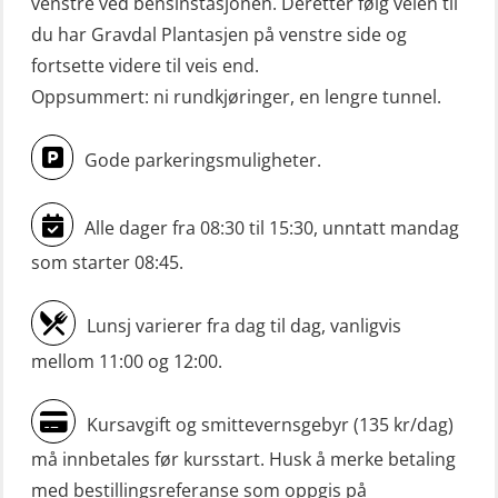
Mann-Over-Bord (hurtiggående) liten
venstre ved bensinstasjonen. Deretter følg veien til
du har Gravdal Plantasjen på venstre side og
båt m/mørkekjøring – repetisjon
fortsette videre til veis end.
(OSE151)
Oppsummert: ni rundkjøringer, en lengre tunnel.
Mann-Over-Bord (hurtiggående) liten
båt u/mørkekjøring – grunnleggende
Gode parkeringsmuligheter.
(OSE1142)
Mann-Over-Bord liten båt (MOB)
Alle dager fra 08:30 til 15:30, unntatt mandag
u/mørkekjøring – repetisjon (OSE152)
som starter 08:45.
Mørkekjøring-modul for Mann-Over-
Lunsj varierer fra dag til dag, vanligvis
Bord (hurtiggående) liten båt
mellom 11:00 og 12:00.
(OSE1001)
ROC sertifikat grunnleggende
Kursavgift og smittevernsgebyr (135 kr/dag)
(GMDSS) (ORC102)
må innbetales før kursstart. Husk å merke betaling
ROC sertifikat repetisjon (GMDSS)
med bestillingsreferanse som oppgis på