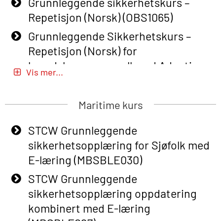
Grunnleggende sikkerhetskurs –
Repetisjon (Norsk) (OBS1065)
Grunnleggende Sikkerhetskurs –
Repetisjon (Norsk) for
beredskapspersonell med Adaptive
Vis mer...
E-læring (OBSBLE051)
Basic Safety Training (English) – with
Maritime kurs
Adaptive E-learning (OBSBLE047)
STCW Grunnleggende
Basic Safety Training – Refresher
sikkerhetsopplæring for Sjøfolk med
Course (English) with E-learning
E-læring (MBSBLE030)
(OBSBLE048)
STCW Grunnleggende
Basic Safety Training – Refresher
sikkerhetsopplæring oppdatering
Course (English) (OBS1063)
kombinert med E-læring
Basic Safety Training – Refresher