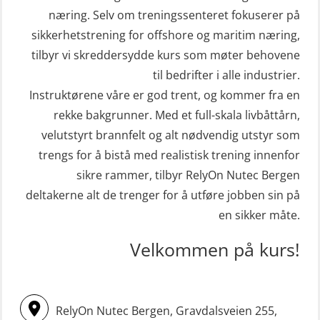
(hurtiggående) 32 t m/mørkekjøring
næring. Selv om treningssenteret fokuserer på
Helikopterevakuering med HABD,
sikkerhetstrening for offshore og maritim næring,
(MSE112)
inkl. brannslukning (FSC121)
tilbyr vi skreddersydde kurs som møter behovene
STCW Redningsfarkost oppdatering
Hjertestarter brukerkurs (OFA107)
til bedrifter i alle industrier.
sliskebåt (MSE116)
Kombi Søk og Redningslag og HLO
Instruktørene våre er god trent, og kommer fra en
STCW Sikkerhetsopplæring for
repetisjonskurs med e-læring
rekke bakgrunner. Med et full-skala livbåttårn,
sjøfolk på mindre skip med eLearning
velutstyrt brannfelt og alt nødvendig utstyr som
(ABSBLE010)
(MBSBLE003)
trengs for å bistå med realistisk trening innenfor
Kondisjonstest (OSC151)
sikre rammer, tilbyr RelyOn Nutec Bergen
STCW oppdatering Livbåtfører
Ledertrening i beredskap og
deltakerne alt de trenger for å utføre jobben sin på
redningsfarkoster 8 t – konvensjonell
krisehåndtering for plattformsjefer
en sikker måte.
båt (MSE103)
(OER105)
Velkommen på kurs!
STCW oppdatering Mann-Over-Bord
Livbåtfører FF1200 repetisjon
(hurtiggående) 16 t m/mørkekjøring
(OSE1431)
(MSE113)
Livbåtfører FF1200 repetisjon
RelyOn Nutec Bergen, Gravdalsveien 255,