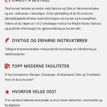
inkl. brannslukning (FSC121)
FSE Førstehjelpsøvelser (LFA108)
STCW kombi oppdatering offiserer
Skal kurset betales av andre, velg faktura og fylle ut fakturamottaker
Hjertestarter brukerkurs (OFA107)
Fallsikring (FAR108)
og evt. referanse / rekvisisjon. Etter påmelding vil du få motta en
og med.behandling (MBS134)
påmeldingsbekreftelse med informasjon om kurset og kursavgiften.
Røykdykking industrivern –
Førstehjelp – repetisjon (OFA102)
Videre vil du i løpet av 1 til 2 virkedager motta fra RelyOn Nutec faktura
STCW Kombi Oppdatering Offiserer
repetisjon (LFI105)
og praktisk informasjon for gjennomføring av kurset ditt.
Førstehjelp grunnkurs (OFABLE101)
og Medisinsk Behandling med
Sikkerhetskurs for ansatte på
Webinar (MBS1341)
GOC sertifikat grunnleggende
DYKTIGE OG ERFARNE INSTRUKTØRER
oppdrettsanlegg (LBS100)
(GMDSS) (MRC101)
STCW Oppdatering for offiserer 24 t
Tidligere brannkonstabler med praktisk kunnskap om håndtering av
Ulykkesgransking – Webinar (LSP103)
nødsituasjoner.
(MBS114)
GOC sertifikat repetisjon (GMDSS)
Varme Arbeider – Slukkeøvelser
(MRC102)
STCW Medisinsk førstehjelp (MFA1081)
TOPP MODERNE FASILITETER
(LFI100)
GSK Sikkerhetskurs offshore for
STCW Medisinsk førstehjelp
Vi har kurssentre i Bergen, Stavanger, Kristiansand, Oslo og Trondheim.
oljearbeidere (OBS1055)
oppdatering (MBSBLE025)
Hvor vil du ta kurset?
GWO: BST – Offshore (Blended with
STCW Oppdatering Medisinsk
HVORFOR VELGE OSS?
Adaptive e-learning + practical)
behandling (MBSBLE018)
Vi er verdens ledende leverandør av kurs innen sikkerhet, overlevelse og
(RBSBLE018)
Påbygging fra Offshore Norge til
ferdigheter.