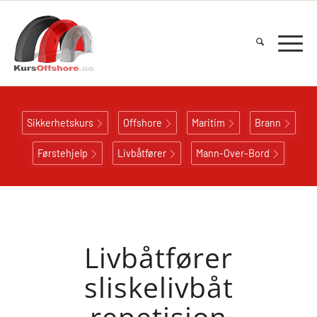
Sikkerhetskurs
Offshore
Maritim
Brann
Førstehjelp
Livbåtfører
Mann-Over-Bord
Livbåtfører
sliskelivbåt
repetisjon