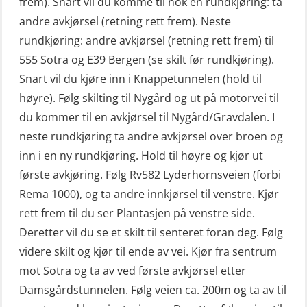
frem). Snart vil du komme til nok en rundkjøring: ta
Livbåtfører konvensjonell livbåt –
andre avkjørsel (retning rett frem). Neste
grunnleggende (OSE135)
rundkjøring: andre avkjørsel (retning rett frem) til
Livbåtfører konvensjonell repetisjon
555 Sotra og E39 Bergen (se skilt før rundkjøring).
(OSE1361)
Snart vil du kjøre inn i Knappetunnelen (hold til
høyre). Følg skilting til Nygård og ut på motorvei til
Livbåtfører konvertering til FF48 inkl.
du kommer til en avkjørsel til Nygård/Gravdalen. I
repetisjon (OSE106)
neste rundkjøring ta andre avkjørsel over broen og
Livbåtfører sliskelivbåt repetisjon
inn i en ny rundkjøring. Hold til høyre og kjør ut
(OSE1301)
første avkjøring. Følg Rv582 Lyderhornsveien (forbi
Rema 1000), og ta andre innkjørsel til venstre. Kjør
Livbåtfører sliskestuplivbåt –
rett frem til du ser Plantasjen på venstre side.
grunnleggende (OSE129)
Deretter vil du se et skilt til senteret foran deg. Følg
Mann-Over-Bord (hurtiggående) liten
videre skilt og kjør til ende av vei. Kjør fra sentrum
båt m/mørkekjøring – grunnleggende
mot Sotra og ta av ved første avkjørsel etter
(OSE114)
Damsgårdstunnelen. Følg veien ca. 200m og ta av til