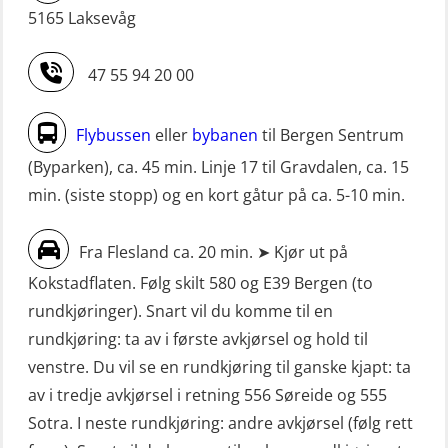
STCW oppgradering for
simulator (OSE161)
5165 Laksevåg
dekksoffiserer uten fartstid 66 t
Livbåtfører Sliskelivbåt grunnkurs
(MBS124)
47 55 94 20 00
m/E-læring (OSEBLE006)
STCW oppgradering for
Livbåtfører fritt fall FF48 repetisjon
maskinoffiserer uten fartstid 66 t
Flybussen
eller
bybanen
til Bergen Sentrum
(OSE1471)
(MBS125)
(Byparken), ca. 45 min. Linje 17 til Gravdalen, ca. 15
Livbåtfører grunnkurs m/E-læring
min. (siste stopp) og en kort gåtur på ca. 5-10 min.
Sikkerhetskurs for ansatte på
FF1200 (OSE1424)
oppdrettsanlegg (LBS100)
Fra Flesland ca. 20 min. ➤ Kjør ut på
Livbåtfører grunnkurs m/E-læring
Sjøfolk med særskilte sikringsplikter
Kokstadflaten. Følg skilt 580 og E39 Bergen (to
FF1200 simulator (OSEBLE007)
(MBS1191)
rundkjøringer). Snart vil du komme til en
Livbåtfører grunnkurs m/E-læring
Ulykkesgransking – Webinar (LSP103)
rundkjøring: ta av i første avkjørsel og hold til
FF48 og FF1000D (OSEBLE004)
venstre. Du vil se en rundkjøring til ganske kjapt: ta
VHF / SRC 2 dager (ORC104)
Livbåtfører grunnkurs m/E-læring
av i tredje avkjørsel i retning 556 Søreide og 555
Videregående sikkerhetsopplæring
Konvensjonell livbåt (OSEBLE005)
Sotra. I neste rundkjøring: andre avkjørsel (følg rett
for skipsoffiserer (MBS100)