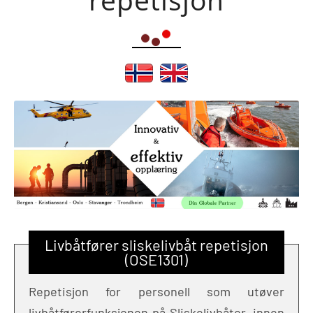
Livbåtfører sliskelivbåt repetisjon
(OSE1301)
Repetisjon for personell som utøver
livbåtførerfunksjonen på Sliskelivbåter, innen