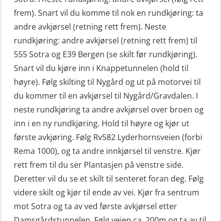
for skipsoffiserer (MBS100)
frem). Snart vil du komme til nok en rundkjøring: ta
Livbåtfører konvensjonell livbåt –
andre avkjørsel (retning rett frem). Neste
grunnleggende (OSE135)
rundkjøring: andre avkjørsel (retning rett frem) til
Livbåtfører konvensjonell repetisjon
555 Sotra og E39 Bergen (se skilt før rundkjøring).
(OSE1361)
Snart vil du kjøre inn i Knappetunnelen (hold til
høyre). Følg skilting til Nygård og ut på motorvei til
Livbåtfører konvertering til FF48 inkl.
du kommer til en avkjørsel til Nygård/Gravdalen. I
repetisjon (OSE106)
neste rundkjøring ta andre avkjørsel over broen og
Livbåtfører sliskelivbåt repetisjon
inn i en ny rundkjøring. Hold til høyre og kjør ut
(OSE1301)
første avkjøring. Følg Rv582 Lyderhornsveien (forbi
Rema 1000), og ta andre innkjørsel til venstre. Kjør
Livbåtfører sliskestuplivbåt –
rett frem til du ser Plantasjen på venstre side.
grunnleggende (OSE129)
Deretter vil du se et skilt til senteret foran deg. Følg
Mann-Over-Bord (hurtiggående) liten
videre skilt og kjør til ende av vei. Kjør fra sentrum
båt m/mørkekjøring – grunnleggende
mot Sotra og ta av ved første avkjørsel etter
(OSE114)
Damsgårdstunnelen. Følg veien ca. 200m og ta av til