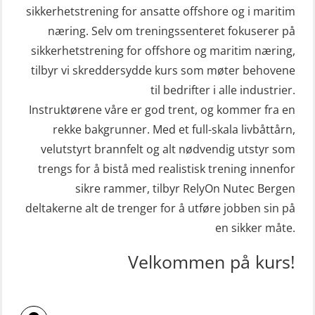
sivile mannskaper (FSC119)
STCW Mann-Over-Bord
sikkerhetstrening for ansatte offshore og i maritim
(hurtiggående) 32 t m/mørkekjøring
næring. Selv om treningssenteret fokuserer på
Helikopterevakuering med HABD,
sikkerhetstrening for offshore og maritim næring,
(MSE112)
inkl. brannslukning (FSC121)
tilbyr vi skreddersydde kurs som møter behovene
STCW Redningsfarkost oppdatering
Hjertestarter brukerkurs (OFA107)
til bedrifter i alle industrier.
sliskebåt (MSE116)
Kombi Søk og Redningslag og HLO
Instruktørene våre er god trent, og kommer fra en
STCW Sikkerhetsopplæring for
repetisjonskurs med e-læring
rekke bakgrunner. Med et full-skala livbåttårn,
sjøfolk på mindre skip med eLearning
velutstyrt brannfelt og alt nødvendig utstyr som
(ABSBLE010)
(MBSBLE003)
trengs for å bistå med realistisk trening innenfor
Kondisjonstest (OSC151)
sikre rammer, tilbyr RelyOn Nutec Bergen
STCW oppdatering Livbåtfører
Ledertrening i beredskap og
deltakerne alt de trenger for å utføre jobben sin på
redningsfarkoster 8 t – konvensjonell
krisehåndtering for plattformsjefer
en sikker måte.
båt (MSE103)
(OER105)
Velkommen på kurs!
STCW oppdatering Mann-Over-Bord
Livbåtfører FF1200 repetisjon
(hurtiggående) 16 t m/mørkekjøring
(OSE1431)
(MSE113)