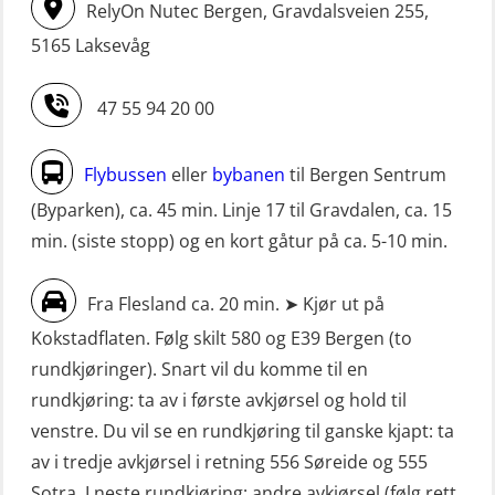
Livbåtfører FF1200 repetisjon
RelyOn Nutec Bergen, Gravdalsveien 255,
STCW oppgradering for
simulator (OSE161)
5165 Laksevåg
dekksoffiserer uten fartstid 66 t
Livbåtfører Sliskelivbåt grunnkurs
(MBS124)
47 55 94 20 00
m/E-læring (OSEBLE006)
STCW oppgradering for
Livbåtfører fritt fall FF48 repetisjon
maskinoffiserer uten fartstid 66 t
Flybussen
eller
bybanen
til Bergen Sentrum
(OSE1471)
(MBS125)
(Byparken), ca. 45 min. Linje 17 til Gravdalen, ca. 15
Livbåtfører grunnkurs m/E-læring
min. (siste stopp) og en kort gåtur på ca. 5-10 min.
Sikkerhetskurs for ansatte på
FF1200 (OSE1424)
oppdrettsanlegg (LBS100)
Fra Flesland ca. 20 min. ➤ Kjør ut på
Livbåtfører grunnkurs m/E-læring
Sjøfolk med særskilte sikringsplikter
Kokstadflaten. Følg skilt 580 og E39 Bergen (to
FF1200 simulator (OSEBLE007)
(MBS1191)
rundkjøringer). Snart vil du komme til en
Livbåtfører grunnkurs m/E-læring
Ulykkesgransking – Webinar (LSP103)
rundkjøring: ta av i første avkjørsel og hold til
FF48 og FF1000D (OSEBLE004)
venstre. Du vil se en rundkjøring til ganske kjapt: ta
VHF / SRC 2 dager (ORC104)
Livbåtfører grunnkurs m/E-læring
av i tredje avkjørsel i retning 556 Søreide og 555
Videregående sikkerhetsopplæring
Konvensjonell livbåt (OSEBLE005)
Sotra. I neste rundkjøring: andre avkjørsel (følg rett