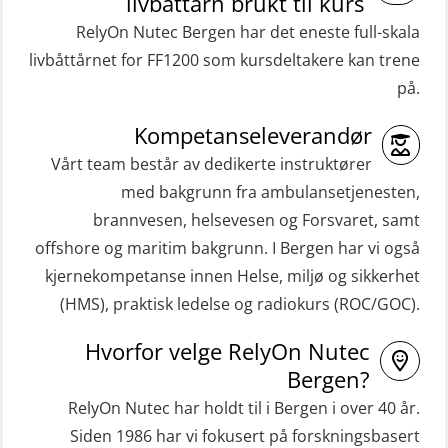
livbåttårn brukt til kurs
t (MFA107)
Gass kurs H2S (OSP105)
RelyOn Nutec Bergen har det eneste full-skala
ROC sertifikat grunnleggende
livbåttårnet for FF1200 som kursdeltakere kan trene
Grunnleggende sikkerhetskurs –
(GMDSS) (ORC102)
på.
Repetisjon (Norsk) for
ROC sertifikat repetisjon (GMDSS)
beredskapspersonell med E-læring
Kompetanseleverandør
(ORC103)
(OBSBLE044)
Vårt team består av dedikerte instruktører
STCW Grunnkurs Redningsfarkoster
med bakgrunn fra ambulansetjenesten,
HLO/MOB/Søk- og Redningslag
(MBSBLE022)
brannvesen, helsevesen og Forsvaret, samt
kombinasjon – repetisjon (OSC1162)
offshore og maritim bakgrunn. I Bergen har vi også
STCW Hurtiggående mann over bord
HLO/Søk & Redningslag kombinasjon
kjernekompetanse innen Helse, miljø og sikkerhet
båt (HMOB) (MSE100)
– repetisjon (OSC1161)
(HMS), praktisk ledelse og radiokurs (ROC/GOC).
STCW Hurtiggående mann over bord
Helikopterevakuering inkl.
Hvorfor velge RelyOn Nutec
båt (HMOB) oppdatering (MSE1001)
Pustelunge (OSE1251)
Bergen?
STCW Livbåtfører redningsfarkoster
Helikopterevakuering med HABD,
RelyOn Nutec har holdt til i Bergen i over 40 år.
32 t (MSE1031)
inkl. Brannslukking og Førstehjelp-
Siden 1986 har vi fokusert på forskningsbasert