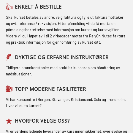
Skuldermåling (OBS125)
Helikopterevakuering med HABD,
(MBSBLE021)
ENKELT Å BESTILLE
inkl. brannslukning (FSC121)
FSE Førstehjelpsøvelser (LFA108)
STCW kombi oppdatering offiserer
Skal kurset betales av andre, velg faktura og fylle ut fakturamottaker
Hjertestarter brukerkurs (OFA107)
Fallsikring (FAR108)
og evt. referanse / rekvisisjon. Etter påmelding vil du få motta en
og med.behandling (MBS134)
påmeldingsbekreftelse med informasjon om kurset og kursavgiften.
Røykdykking industrivern –
Førstehjelp – repetisjon (OFA102)
Videre vil du i løpet av 1 til 2 virkedager motta fra RelyOn Nutec faktura
STCW Kombi Oppdatering Offiserer
repetisjon (LFI105)
og praktisk informasjon for gjennomføring av kurset ditt.
Førstehjelp grunnkurs (OFABLE101)
og Medisinsk Behandling med
Sikkerhetskurs for ansatte på
Webinar (MBS1341)
GOC sertifikat grunnleggende
DYKTIGE OG ERFARNE INSTRUKTØRER
oppdrettsanlegg (LBS100)
(GMDSS) (MRC101)
STCW Oppdatering for offiserer 24 t
Tidligere brannkonstabler med praktisk kunnskap om håndtering av
Ulykkesgransking – Webinar (LSP103)
nødsituasjoner.
(MBS114)
GOC sertifikat repetisjon (GMDSS)
Varme Arbeider – Slukkeøvelser
(MRC102)
STCW Medisinsk førstehjelp (MFA1081)
TOPP MODERNE FASILITETER
(LFI100)
GSK Sikkerhetskurs offshore for
STCW Medisinsk førstehjelp
Vi har kurssentre i Bergen, Stavanger, Kristiansand, Oslo og Trondheim.
oljearbeidere (OBS1055)
oppdatering (MBSBLE025)
Hvor vil du ta kurset?
GWO: BST – Offshore (Blended with
STCW Oppdatering Medisinsk
HVORFOR VELGE OSS?
Adaptive e-learning + practical)
behandling (MBSBLE018)
Vi er verdens ledende leverandør av kurs innen sikkerhet, overlevelse og