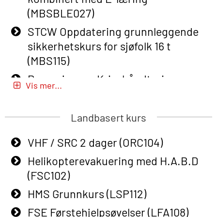
Basic Safety Training – Refresher
(MBSBLE027)
Course (English) for emergency
STCW Oppdatering grunnleggende
response personnel with Adaptive E-
sikkerhetskurs for sjøfolk 16 t
learning (OBSBLE050)
(MBS115)
Helikopterevakuering inkl pustelunge
Passasjer- og Krisehåndtering
med adaptive e-læring (OSEBLE018)
Vis mer...
(MBSBLE020)
Helicopter Underwater Escape incl.
Passasjer- og Krisehåndtering
Airpocket with E-learning (English)
Landbasert kurs
oppdatering (MBSBLE019)
(OSEBLE009)
VHF / SRC 2 dager (ORC104)
STCW Grunnleggende
Additional Basic Safety Training for
sikkerhetsopplæring for fiskere
Helikopterevakuering med H.A.B.D
the Norwegian Sector (OBS117)
(MBSBLE031)
(FSC102)
Grunnleggende Sikkerhetskurs –
STCW Grunnleggende
HMS Grunnkurs (LSP112)
Rep. for helikoptermannskap inkl.
sikkerhetsopplæring for fiskere
HABD (FSC122)
FSE Førstehjelpsøvelser (LFA108)