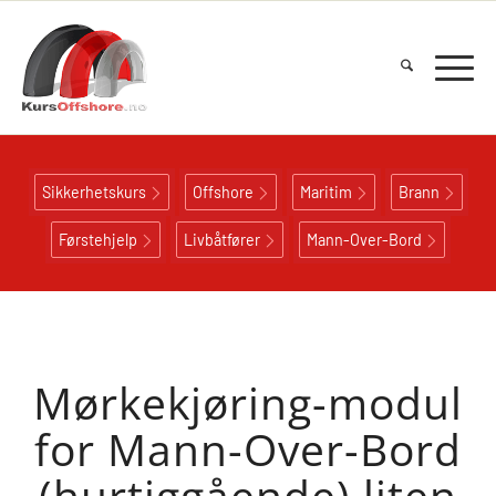
Sikkerhetskurs
Offshore
Maritim
Brann
Førstehjelp
Livbåtfører
Mann-Over-Bord
Mørkekjøring-modul
for Mann-Over-Bord
(hurtiggående) liten