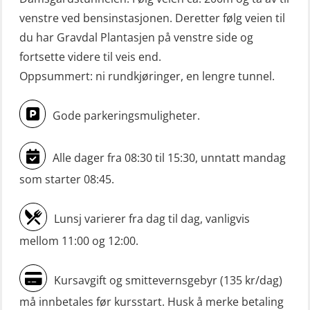
Mann-Over-Bord (hurtiggående) liten
venstre ved bensinstasjonen. Deretter følg veien til
du har Gravdal Plantasjen på venstre side og
båt m/mørkekjøring – repetisjon
fortsette videre til veis end.
(OSE151)
Oppsummert: ni rundkjøringer, en lengre tunnel.
Mann-Over-Bord (hurtiggående) liten
båt u/mørkekjøring – grunnleggende
Gode parkeringsmuligheter.
(OSE1142)
Mann-Over-Bord liten båt (MOB)
Alle dager fra 08:30 til 15:30, unntatt mandag
u/mørkekjøring – repetisjon (OSE152)
som starter 08:45.
Mørkekjøring-modul for Mann-Over-
Lunsj varierer fra dag til dag, vanligvis
Bord (hurtiggående) liten båt
mellom 11:00 og 12:00.
(OSE1001)
ROC sertifikat grunnleggende
Kursavgift og smittevernsgebyr (135 kr/dag)
(GMDSS) (ORC102)
må innbetales før kursstart. Husk å merke betaling