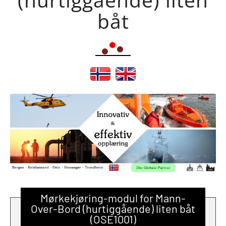
båt
Mørkekjøring-modul for Mann-
Over-Bord (hurtiggående) liten båt
(OSE1001)