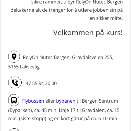
sikre rammer, tilbyr RelyOn Nutec Bergen
STCW oppdatering Livbåtfører
Ledertrening i beredskap og
deltakerne alt de trenger for å utføre jobben sin på
redningsfarkoster 8 t – konvensjonell
krisehåndtering for plattformsjefer
en sikker måte.
båt (MSE103)
(OER105)
Velkommen på kurs!
STCW oppdatering Mann-Over-Bord
Livbåtfører FF1200 repetisjon
(hurtiggående) 16 t m/mørkekjøring
(OSE1431)
(MSE113)
Livbåtfører FF1200 repetisjon
RelyOn Nutec Bergen, Gravdalsveien 255,
STCW oppgradering for
simulator (OSE161)
5165 Laksevåg
dekksoffiserer uten fartstid 66 t
Livbåtfører Sliskelivbåt grunnkurs
(MBS124)
47 55 94 20 00
m/E-læring (OSEBLE006)
STCW oppgradering for
Livbåtfører fritt fall FF48 repetisjon
maskinoffiserer uten fartstid 66 t
Flybussen
eller
bybanen
til Bergen Sentrum
(OSE1471)
(MBS125)
(Byparken), ca. 45 min. Linje 17 til Gravdalen, ca. 15
Livbåtfører grunnkurs m/E-læring
min. (siste stopp) og en kort gåtur på ca. 5-10 min.
Sikkerhetskurs for ansatte på
FF1200 (OSE1424)
oppdrettsanlegg (LBS100)