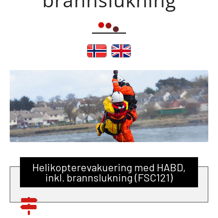
Helikopterevakuering med HABD,
inkl. brannslukning (FSC121)