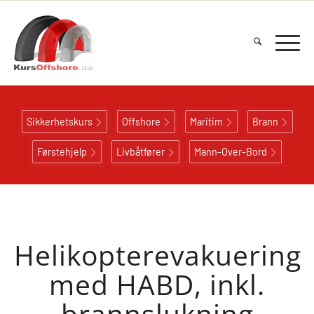
Sikkerhetskurs
Offshore
Maritim
Brann
Førstehjelp
Livbåtfører
Mann-Over-Bord
Helikopterevakuering
med HABD, inkl.
brannslukning