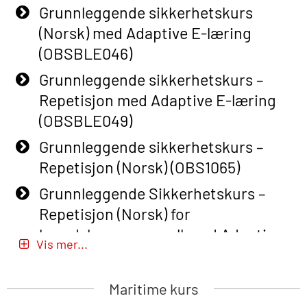
Grunnleggende sikkerhetskurs
(Norsk) med Adaptive E-læring
(OBSBLE046)
Grunnleggende sikkerhetskurs –
Repetisjon med Adaptive E-læring
(OBSBLE049)
Grunnleggende sikkerhetskurs –
Repetisjon (Norsk) (OBS1065)
Grunnleggende Sikkerhetskurs –
Repetisjon (Norsk) for
beredskapspersonell med Adaptive
Vis mer...
E-læring (OBSBLE051)
Basic Safety Training (English) – with
Maritime kurs
Adaptive E-learning (OBSBLE047)