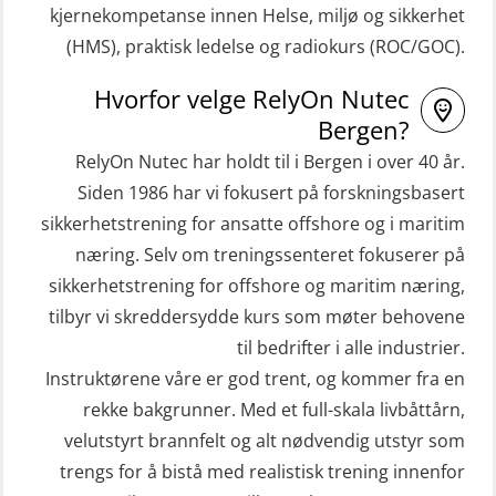
HLO/Søk & Redningslag kombinasjon
kjernekompetanse innen Helse, miljø og sikkerhet
båt (HMOB) (MSE100)
– repetisjon (OSC1161)
(HMS), praktisk ledelse og radiokurs (ROC/GOC).
STCW Hurtiggående mann over bord
Helikopterevakuering inkl.
Hvorfor velge RelyOn Nutec
båt (HMOB) oppdatering (MSE1001)
Pustelunge (OSE1251)
Bergen?
STCW Livbåtfører redningsfarkoster
Helikopterevakuering med HABD,
RelyOn Nutec har holdt til i Bergen i over 40 år.
32 t (MSE1031)
inkl. Brannslukking og Førstehjelp-
Siden 1986 har vi fokusert på forskningsbasert
sivile mannskaper (FSC119)
STCW Mann-Over-Bord
sikkerhetstrening for ansatte offshore og i maritim
(hurtiggående) 32 t m/mørkekjøring
næring. Selv om treningssenteret fokuserer på
Helikopterevakuering med HABD,
sikkerhetstrening for offshore og maritim næring,
(MSE112)
inkl. brannslukning (FSC121)
tilbyr vi skreddersydde kurs som møter behovene
STCW Redningsfarkost oppdatering
Hjertestarter brukerkurs (OFA107)
til bedrifter i alle industrier.
sliskebåt (MSE116)
Kombi Søk og Redningslag og HLO
Instruktørene våre er god trent, og kommer fra en
STCW Sikkerhetsopplæring for
repetisjonskurs med e-læring
rekke bakgrunner. Med et full-skala livbåttårn,
sjøfolk på mindre skip med eLearning
velutstyrt brannfelt og alt nødvendig utstyr som
(ABSBLE010)
(MBSBLE003)
trengs for å bistå med realistisk trening innenfor
Kondisjonstest (OSC151)