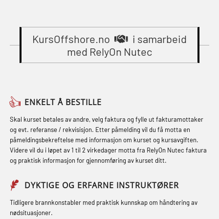
Gass kurs H2S (OSP105)
STCW Oppdatering videregående
Compressed Air Emergency
Gass kurs H2S (OSP105)
sikkerhetskurs for offiserer
Breathing System (CA-EBS) Initial
(MBSBLE024)
KursOffshore.no
i samarbeid
Grunnkurs Industrivern (LSC115)
Deployment (OBS119)
med RelyOn Nutec
STCW Oppdatering videregående
Grunnkurs Røykdykking Industrivern
Compressed Air Emergency
sikkerhetskurs for offiserer og
(LFI104)
Breathing System (CA-EBS) og
Medisinsk behandling – Kombi
Skuldermåling (OBS125)
Helikopterevakuering med HABD,
(MBSBLE021)
ENKELT Å BESTILLE
inkl. brannslukning (FSC121)
FSE Førstehjelpsøvelser (LFA108)
STCW kombi oppdatering offiserer
Skal kurset betales av andre, velg faktura og fylle ut fakturamottaker
Hjertestarter brukerkurs (OFA107)
Fallsikring (FAR108)
og evt. referanse / rekvisisjon. Etter påmelding vil du få motta en
og med.behandling (MBS134)
påmeldingsbekreftelse med informasjon om kurset og kursavgiften.
Røykdykking industrivern –
Førstehjelp – repetisjon (OFA102)
Videre vil du i løpet av 1 til 2 virkedager motta fra RelyOn Nutec faktura
STCW Kombi Oppdatering Offiserer
repetisjon (LFI105)
og praktisk informasjon for gjennomføring av kurset ditt.
Førstehjelp grunnkurs (OFABLE101)
og Medisinsk Behandling med
Sikkerhetskurs for ansatte på
Webinar (MBS1341)
GOC sertifikat grunnleggende
DYKTIGE OG ERFARNE INSTRUKTØRER
oppdrettsanlegg (LBS100)
(GMDSS) (MRC101)
STCW Oppdatering for offiserer 24 t
Tidligere brannkonstabler med praktisk kunnskap om håndtering av
Ulykkesgransking – Webinar (LSP103)
nødsituasjoner.
(MBS114)