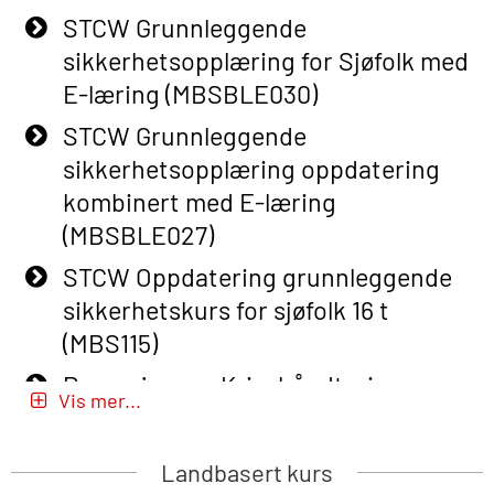
STCW Grunnleggende
Basic Safety Training – Refresher
sikkerhetsopplæring for Sjøfolk med
Course (English) with E-learning
E-læring (MBSBLE030)
(OBSBLE048)
STCW Grunnleggende
Basic Safety Training – Refresher
sikkerhetsopplæring oppdatering
Course (English) (OBS1063)
kombinert med E-læring
Basic Safety Training – Refresher
(MBSBLE027)
Course (English) for emergency
STCW Oppdatering grunnleggende
response personnel with Adaptive E-
sikkerhetskurs for sjøfolk 16 t
learning (OBSBLE050)
(MBS115)
Helikopterevakuering inkl pustelunge
Passasjer- og Krisehåndtering
med adaptive e-læring (OSEBLE018)
Vis mer...
(MBSBLE020)
Helicopter Underwater Escape incl.
Passasjer- og Krisehåndtering
Airpocket with E-learning (English)
Landbasert kurs
oppdatering (MBSBLE019)