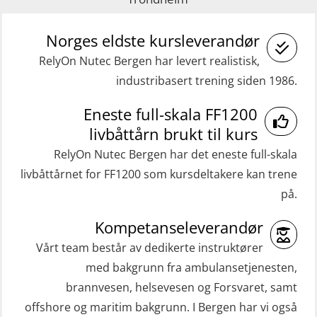
GWO: BST Refresher – Onshore
Helikopterevakuering med HABD,
(Blended with Adaptive e-learning
Norges eldste kursleverandør
inkl. brannslukning (FSC121)
practical) (RBSBLE026)
RelyOn Nutec Bergen har levert realistisk,
Medisinsk behandling 40 t (MFA104)
industribasert trening siden 1986.
GWO: BST Refresher – Onshore
Medisinsk førstehjelp 8 t (MFA108)
(Blended: e-learning practical)
Eneste full-skala FF1200
Oppdatering medisinsk behandling 8
(RBSBLE009)
livbåttårn brukt til kurs
t (MFA107)
Gass kurs H2S (OSP105)
RelyOn Nutec Bergen har det eneste full-skala
ROC sertifikat grunnleggende
livbåttårnet for FF1200 som kursdeltakere kan trene
Grunnleggende sikkerhetskurs –
(GMDSS) (ORC102)
på.
Repetisjon (Norsk) for
ROC sertifikat repetisjon (GMDSS)
beredskapspersonell med E-læring
Kompetanseleverandør
(ORC103)
(OBSBLE044)
Vårt team består av dedikerte instruktører
STCW Grunnkurs Redningsfarkoster
med bakgrunn fra ambulansetjenesten,
HLO/MOB/Søk- og Redningslag
(MBSBLE022)
brannvesen, helsevesen og Forsvaret, samt
kombinasjon – repetisjon (OSC1162)
offshore og maritim bakgrunn. I Bergen har vi også
STCW Hurtiggående mann over bord