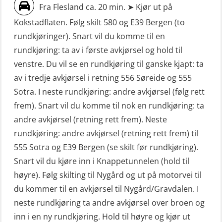
Fra Flesland ca. 20 min. ➤ Kjør ut på
Livbåtfører grunnkurs m/E-læring
Sjøfolk med særskilte sikringsplikter
Kokstadflaten. Følg skilt 580 og E39 Bergen (to
FF1200 simulator (OSEBLE007)
(MBS1191)
rundkjøringer). Snart vil du komme til en
Livbåtfører grunnkurs m/E-læring
Ulykkesgransking – Webinar (LSP103)
rundkjøring: ta av i første avkjørsel og hold til
FF48 og FF1000D (OSEBLE004)
venstre. Du vil se en rundkjøring til ganske kjapt: ta
VHF / SRC 2 dager (ORC104)
Livbåtfører grunnkurs m/E-læring
av i tredje avkjørsel i retning 556 Søreide og 555
Videregående sikkerhetsopplæring
Konvensjonell livbåt (OSEBLE005)
Sotra. I neste rundkjøring: andre avkjørsel (følg rett
for skipsoffiserer (MBS100)
frem). Snart vil du komme til nok en rundkjøring: ta
Livbåtfører konvensjonell livbåt –
andre avkjørsel (retning rett frem). Neste
grunnleggende (OSE135)
rundkjøring: andre avkjørsel (retning rett frem) til
Livbåtfører konvensjonell repetisjon
555 Sotra og E39 Bergen (se skilt før rundkjøring).
(OSE1361)
Snart vil du kjøre inn i Knappetunnelen (hold til
høyre). Følg skilting til Nygård og ut på motorvei til
Livbåtfører konvertering til FF48 inkl.
du kommer til en avkjørsel til Nygård/Gravdalen. I
repetisjon (OSE106)
neste rundkjøring ta andre avkjørsel over broen og
Livbåtfører sliskelivbåt repetisjon
inn i en ny rundkjøring. Hold til høyre og kjør ut