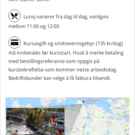
Mørkekjøring-modul for Mann-Over-
Lunsj varierer fra dag til dag, vanligvis
Bord (hurtiggående) liten båt
mellom 11:00 og 12:00.
(OSE1001)
ROC sertifikat grunnleggende
Kursavgift og smittevernsgebyr (135 kr/dag)
(GMDSS) (ORC102)
må innbetales før kursstart. Husk å merke betaling
ROC sertifikat repetisjon (GMDSS)
med bestillingsreferanse som oppgis på
(ORC103)
kursbekreftelse som kommer neste arbeidsdag.
Bedriftskunder kan velge å få faktura tilsendt.
Skadestedsledelse (OER108)
Skadestedsledelse – repetisjon
(OER118)
Skuldermåling (OBS120)
Sliskelivbåt grunnkurs m/E-læring
simulator (OSEBLE008)