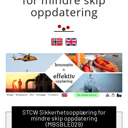
oppdatering
STCW Sikkerhetsopplæring for
mindre skip oppdatering
(MBSBLE029)