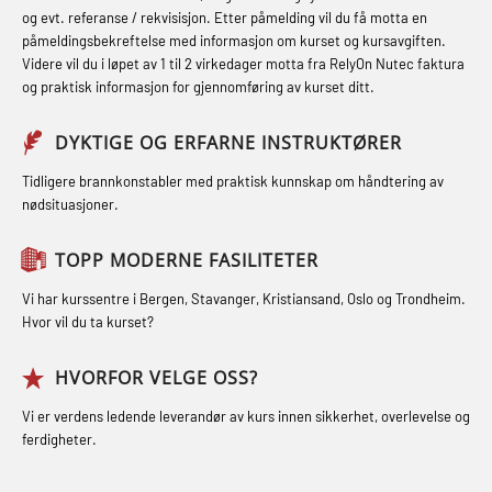
Hjertestarter brukerkurs (OFA107)
Fallsikring (FAR108)
og evt. referanse / rekvisisjon. Etter påmelding vil du få motta en
og med.behandling (MBS134)
påmeldingsbekreftelse med informasjon om kurset og kursavgiften.
Røykdykking industrivern –
Førstehjelp – repetisjon (OFA102)
Videre vil du i løpet av 1 til 2 virkedager motta fra RelyOn Nutec faktura
STCW Kombi Oppdatering Offiserer
repetisjon (LFI105)
og praktisk informasjon for gjennomføring av kurset ditt.
Førstehjelp grunnkurs (OFABLE101)
og Medisinsk Behandling med
Sikkerhetskurs for ansatte på
Webinar (MBS1341)
GOC sertifikat grunnleggende
DYKTIGE OG ERFARNE INSTRUKTØRER
oppdrettsanlegg (LBS100)
(GMDSS) (MRC101)
STCW Oppdatering for offiserer 24 t
Tidligere brannkonstabler med praktisk kunnskap om håndtering av
Ulykkesgransking – Webinar (LSP103)
nødsituasjoner.
(MBS114)
GOC sertifikat repetisjon (GMDSS)
Varme Arbeider – Slukkeøvelser
(MRC102)
STCW Medisinsk førstehjelp (MFA1081)
TOPP MODERNE FASILITETER
(LFI100)
GSK Sikkerhetskurs offshore for
STCW Medisinsk førstehjelp
Vi har kurssentre i Bergen, Stavanger, Kristiansand, Oslo og Trondheim.
oljearbeidere (OBS1055)
oppdatering (MBSBLE025)
Hvor vil du ta kurset?
GWO: BST – Offshore (Blended with
STCW Oppdatering Medisinsk
HVORFOR VELGE OSS?
Adaptive e-learning + practical)
behandling (MBSBLE018)
Vi er verdens ledende leverandør av kurs innen sikkerhet, overlevelse og
(RBSBLE018)
Påbygging fra Offshore Norge til
ferdigheter.
GWO: BST – Offshore (Blended: e-
Grunnleggende sikkerhetsopplæring