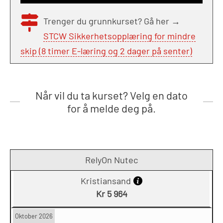
Trenger du grunnkurset? Gå her →
STCW Sikkerhetsopplæring for mindre
skip (8 timer E-læring og 2 dager på senter)
Når vil du ta kurset? Velg en dato
for å melde deg på.
RelyOn Nutec
Kristiansand
Kr 5 964
Oktober 2026