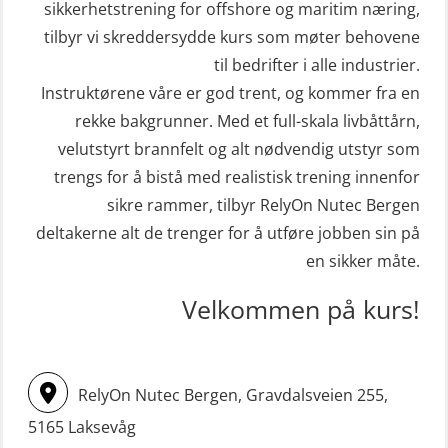
sikkerhetstrening for offshore og maritim næring,
(MSE112)
inkl. brannslukning (FSC121)
tilbyr vi skreddersydde kurs som møter behovene
STCW Redningsfarkost oppdatering
Hjertestarter brukerkurs (OFA107)
til bedrifter i alle industrier.
sliskebåt (MSE116)
Kombi Søk og Redningslag og HLO
Instruktørene våre er god trent, og kommer fra en
STCW Sikkerhetsopplæring for
repetisjonskurs med e-læring
rekke bakgrunner. Med et full-skala livbåttårn,
sjøfolk på mindre skip med eLearning
velutstyrt brannfelt og alt nødvendig utstyr som
(ABSBLE010)
(MBSBLE003)
trengs for å bistå med realistisk trening innenfor
Kondisjonstest (OSC151)
sikre rammer, tilbyr RelyOn Nutec Bergen
STCW oppdatering Livbåtfører
Ledertrening i beredskap og
deltakerne alt de trenger for å utføre jobben sin på
redningsfarkoster 8 t – konvensjonell
krisehåndtering for plattformsjefer
en sikker måte.
båt (MSE103)
(OER105)
Velkommen på kurs!
STCW oppdatering Mann-Over-Bord
Livbåtfører FF1200 repetisjon
(hurtiggående) 16 t m/mørkekjøring
(OSE1431)
(MSE113)
Livbåtfører FF1200 repetisjon
RelyOn Nutec Bergen, Gravdalsveien 255,
STCW oppgradering for
simulator (OSE161)
5165 Laksevåg
dekksoffiserer uten fartstid 66 t