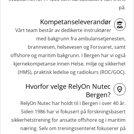
Grunnleggende sikkerhetskurs –
(GMDSS) (ORC102)
på.
Repetisjon (Norsk) for
ROC sertifikat repetisjon (GMDSS)
beredskapspersonell med E-læring
Kompetanseleverandør
(ORC103)
(OBSBLE044)
Vårt team består av dedikerte instruktører
STCW Grunnkurs Redningsfarkoster
med bakgrunn fra ambulansetjenesten,
HLO/MOB/Søk- og Redningslag
(MBSBLE022)
brannvesen, helsevesen og Forsvaret, samt
kombinasjon – repetisjon (OSC1162)
offshore og maritim bakgrunn. I Bergen har vi også
STCW Hurtiggående mann over bord
HLO/Søk & Redningslag kombinasjon
kjernekompetanse innen Helse, miljø og sikkerhet
båt (HMOB) (MSE100)
– repetisjon (OSC1161)
(HMS), praktisk ledelse og radiokurs (ROC/GOC).
STCW Hurtiggående mann over bord
Helikopterevakuering inkl.
Hvorfor velge RelyOn Nutec
båt (HMOB) oppdatering (MSE1001)
Pustelunge (OSE1251)
Bergen?
STCW Livbåtfører redningsfarkoster
Helikopterevakuering med HABD,
RelyOn Nutec har holdt til i Bergen i over 40 år.
32 t (MSE1031)
inkl. Brannslukking og Førstehjelp-
Siden 1986 har vi fokusert på forskningsbasert
sivile mannskaper (FSC119)
STCW Mann-Over-Bord
sikkerhetstrening for ansatte offshore og i maritim
(hurtiggående) 32 t m/mørkekjøring
næring. Selv om treningssenteret fokuserer på
Helikopterevakuering med HABD,