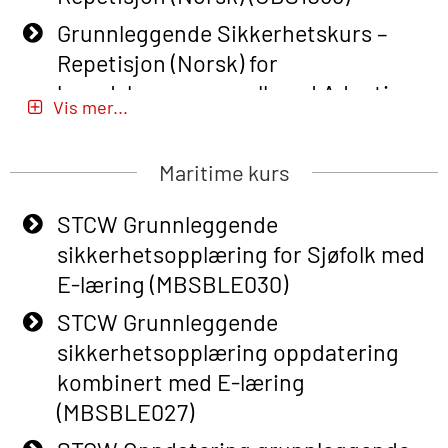
Grunnleggende Sikkerhetskurs –
Repetisjon (Norsk) for
beredskapspersonell med Adaptive
Vis mer...
E-læring (OBSBLE051)
Basic Safety Training (English) – with
Maritime kurs
Adaptive E-learning (OBSBLE047)
STCW Grunnleggende
Basic Safety Training – Refresher
sikkerhetsopplæring for Sjøfolk med
Course (English) with E-learning
E-læring (MBSBLE030)
(OBSBLE048)
STCW Grunnleggende
Basic Safety Training – Refresher
sikkerhetsopplæring oppdatering
Course (English) (OBS1063)
kombinert med E-læring
Basic Safety Training – Refresher
(MBSBLE027)
Course (English) for emergency