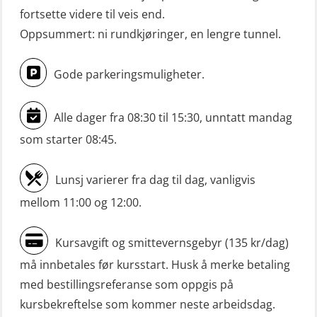
fortsette videre til veis end.
(OSE151)
Oppsummert: ni rundkjøringer, en lengre tunnel.
Mann-Over-Bord (hurtiggående) liten
båt u/mørkekjøring – grunnleggende
Gode parkeringsmuligheter.
(OSE1142)
Mann-Over-Bord liten båt (MOB)
Alle dager fra 08:30 til 15:30, unntatt mandag
u/mørkekjøring – repetisjon (OSE152)
som starter 08:45.
Mørkekjøring-modul for Mann-Over-
Lunsj varierer fra dag til dag, vanligvis
Bord (hurtiggående) liten båt
mellom 11:00 og 12:00.
(OSE1001)
ROC sertifikat grunnleggende
Kursavgift og smittevernsgebyr (135 kr/dag)
(GMDSS) (ORC102)
må innbetales før kursstart. Husk å merke betaling
ROC sertifikat repetisjon (GMDSS)
med bestillingsreferanse som oppgis på
(ORC103)
kursbekreftelse som kommer neste arbeidsdag.