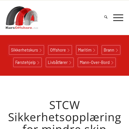
Sikkerhetskurs
Offshore
Maritim
Brann
Førstehjelp
Livbåtfører
Mann-Over-Bord
STCW
Sikkerhetsopplæring
for mindre skip