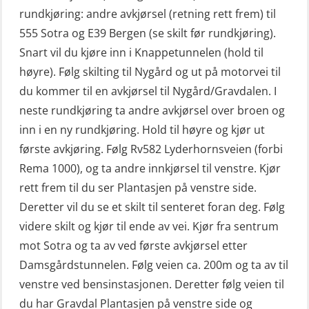
grunnleggende (OSE135)
rundkjøring: andre avkjørsel (retning rett frem) til
Livbåtfører konvensjonell repetisjon
555 Sotra og E39 Bergen (se skilt før rundkjøring).
(OSE1361)
Snart vil du kjøre inn i Knappetunnelen (hold til
høyre). Følg skilting til Nygård og ut på motorvei til
Livbåtfører konvertering til FF48 inkl.
du kommer til en avkjørsel til Nygård/Gravdalen. I
repetisjon (OSE106)
neste rundkjøring ta andre avkjørsel over broen og
Livbåtfører sliskelivbåt repetisjon
inn i en ny rundkjøring. Hold til høyre og kjør ut
(OSE1301)
første avkjøring. Følg Rv582 Lyderhornsveien (forbi
Rema 1000), og ta andre innkjørsel til venstre. Kjør
Livbåtfører sliskestuplivbåt –
rett frem til du ser Plantasjen på venstre side.
grunnleggende (OSE129)
Deretter vil du se et skilt til senteret foran deg. Følg
Mann-Over-Bord (hurtiggående) liten
videre skilt og kjør til ende av vei. Kjør fra sentrum
båt m/mørkekjøring – grunnleggende
mot Sotra og ta av ved første avkjørsel etter
(OSE114)
Damsgårdstunnelen. Følg veien ca. 200m og ta av til
Mann-Over-Bord (hurtiggående) liten
venstre ved bensinstasjonen. Deretter følg veien til
du har Gravdal Plantasjen på venstre side og
båt m/mørkekjøring – repetisjon