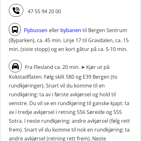
Livbåtfører Sliskelivbåt grunnkurs
(MBS124)
47 55 94 20 00
m/E-læring (OSEBLE006)
STCW oppgradering for
Livbåtfører fritt fall FF48 repetisjon
maskinoffiserer uten fartstid 66 t
Flybussen
eller
bybanen
til Bergen Sentrum
(OSE1471)
(MBS125)
(Byparken), ca. 45 min. Linje 17 til Gravdalen, ca. 15
Livbåtfører grunnkurs m/E-læring
min. (siste stopp) og en kort gåtur på ca. 5-10 min.
Sikkerhetskurs for ansatte på
FF1200 (OSE1424)
oppdrettsanlegg (LBS100)
Fra Flesland ca. 20 min. ➤ Kjør ut på
Livbåtfører grunnkurs m/E-læring
Sjøfolk med særskilte sikringsplikter
Kokstadflaten. Følg skilt 580 og E39 Bergen (to
FF1200 simulator (OSEBLE007)
(MBS1191)
rundkjøringer). Snart vil du komme til en
Livbåtfører grunnkurs m/E-læring
Ulykkesgransking – Webinar (LSP103)
rundkjøring: ta av i første avkjørsel og hold til
FF48 og FF1000D (OSEBLE004)
venstre. Du vil se en rundkjøring til ganske kjapt: ta
VHF / SRC 2 dager (ORC104)
Livbåtfører grunnkurs m/E-læring
av i tredje avkjørsel i retning 556 Søreide og 555
Videregående sikkerhetsopplæring
Konvensjonell livbåt (OSEBLE005)
Sotra. I neste rundkjøring: andre avkjørsel (følg rett
for skipsoffiserer (MBS100)
frem). Snart vil du komme til nok en rundkjøring: ta
Livbåtfører konvensjonell livbåt –
andre avkjørsel (retning rett frem). Neste