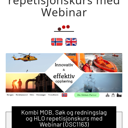
Webinar
Kombi MOB, Søk og redningslag
og HLO repetisjonskurs med
Webinar (OSC1163)