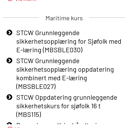
E-læring (OBSBLE051)
Basic Safety Training (English) – with
Maritime kurs
Adaptive E-learning (OBSBLE047)
STCW Grunnleggende
Basic Safety Training – Refresher
sikkerhetsopplæring for Sjøfolk med
Course (English) with E-learning
E-læring (MBSBLE030)
(OBSBLE048)
STCW Grunnleggende
Basic Safety Training – Refresher
sikkerhetsopplæring oppdatering
Course (English) (OBS1063)
kombinert med E-læring
Basic Safety Training – Refresher
(MBSBLE027)
Course (English) for emergency
STCW Oppdatering grunnleggende
response personnel with Adaptive E-
sikkerhetskurs for sjøfolk 16 t
learning (OBSBLE050)
(MBS115)
Helikopterevakuering inkl pustelunge
Passasjer- og Krisehåndtering
med adaptive e-læring (OSEBLE018)