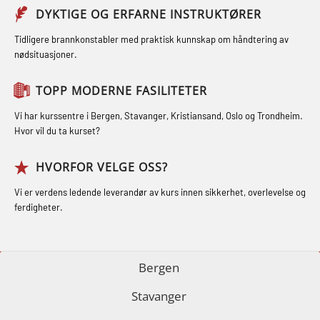
Sikkerhetskurs for ansatte på
Webinar (MBS1341)
GOC sertifikat grunnleggende
DYKTIGE OG ERFARNE INSTRUKTØRER
oppdrettsanlegg (LBS100)
(GMDSS) (MRC101)
STCW Oppdatering for offiserer 24 t
Tidligere brannkonstabler med praktisk kunnskap om håndtering av
Ulykkesgransking – Webinar (LSP103)
nødsituasjoner.
(MBS114)
GOC sertifikat repetisjon (GMDSS)
Varme Arbeider – Slukkeøvelser
(MRC102)
STCW Medisinsk førstehjelp (MFA1081)
TOPP MODERNE FASILITETER
(LFI100)
GSK Sikkerhetskurs offshore for
STCW Medisinsk førstehjelp
Vi har kurssentre i Bergen, Stavanger, Kristiansand, Oslo og Trondheim.
oljearbeidere (OBS1055)
oppdatering (MBSBLE025)
Hvor vil du ta kurset?
GWO: BST – Offshore (Blended with
STCW Oppdatering Medisinsk
HVORFOR VELGE OSS?
Adaptive e-learning + practical)
behandling (MBSBLE018)
Vi er verdens ledende leverandør av kurs innen sikkerhet, overlevelse og
(RBSBLE018)
Påbygging fra Offshore Norge til
ferdigheter.
GWO: BST – Offshore (Blended: e-
Grunnleggende sikkerhetsopplæring
learning practical) (RBSBLE001)
for sjøfolk (MBS325)
Bergen
GWO: BST – Onshore (Blended: e-
Fallsikring (FAR108)
Stavanger
learning practical) (RBSBLE002)
GOC sertifikat grunnleggende