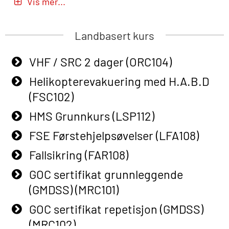
Vis mer...
(MBSBLE020)
Helicopter Underwater Escape incl.
Passasjer- og Krisehåndtering
Airpocket with E-learning (English)
Landbasert kurs
oppdatering (MBSBLE019)
(OSEBLE009)
VHF / SRC 2 dager (ORC104)
STCW Grunnleggende
Additional Basic Safety Training for
sikkerhetsopplæring for fiskere
Helikopterevakuering med H.A.B.D
the Norwegian Sector (OBS117)
(MBSBLE031)
(FSC102)
Grunnleggende Sikkerhetskurs –
STCW Grunnleggende
HMS Grunnkurs (LSP112)
Rep. for helikoptermannskap inkl.
sikkerhetsopplæring for fiskere
HABD (FSC122)
FSE Førstehjelpsøvelser (LFA108)
oppdatering (MBSBLE032)
Påbygging fra Offshore Norge til
Fallsikring (FAR108)
STCW Sikkerhetsopplæring for
Grunnleggende sikkerhetsopplæring
GOC sertifikat grunnleggende
mindre skip (MBSBLE028)
for sjøfolk (MBS325)
(GMDSS) (MRC101)
STCW Sikkerhetsopplæring for
Basic Safety Training (English)
GOC sertifikat repetisjon (GMDSS)
mindre skip oppdatering
(OBS1052)
(MRC102)