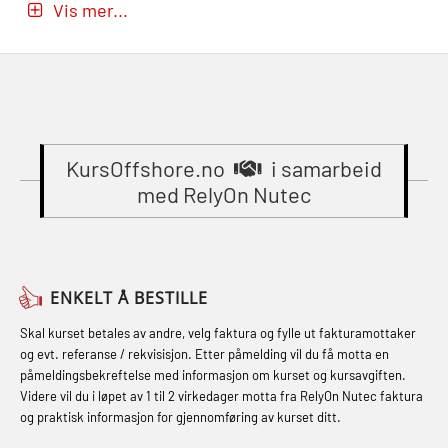
(MBSBLE029)
Vis mer...
Beredskapsledelse (OER109)
GWO: BST – Onshore (Blended: e-
STCW Brannledelse – Oppdatering
Beredskapsledelse – repetisjon
learning practical) (RBSBLE002)
(MBSBLE023)
(OER1091)
Gass kurs H2S (OSP105)
STCW Oppdatering videregående
Compressed Air Emergency
Gass kurs H2S (OSP105)
sikkerhetskurs for offiserer
Breathing System (CA-EBS) Initial
(MBSBLE024)
KursOffshore.no
i samarbeid
Grunnkurs Industrivern (LSC115)
Deployment (OBS119)
med RelyOn Nutec
STCW Oppdatering videregående
Grunnkurs Røykdykking Industrivern
Compressed Air Emergency
sikkerhetskurs for offiserer og
(LFI104)
Breathing System (CA-EBS) og
Medisinsk behandling – Kombi
Skuldermåling (OBS125)
Helikopterevakuering med HABD,
(MBSBLE021)
ENKELT Å BESTILLE
inkl. brannslukning (FSC121)
FSE Førstehjelpsøvelser (LFA108)
STCW kombi oppdatering offiserer
Skal kurset betales av andre, velg faktura og fylle ut fakturamottaker
Hjertestarter brukerkurs (OFA107)
Fallsikring (FAR108)
og evt. referanse / rekvisisjon. Etter påmelding vil du få motta en
og med.behandling (MBS134)
påmeldingsbekreftelse med informasjon om kurset og kursavgiften.
Røykdykking industrivern –
Førstehjelp – repetisjon (OFA102)
Videre vil du i løpet av 1 til 2 virkedager motta fra RelyOn Nutec faktura
STCW Kombi Oppdatering Offiserer
repetisjon (LFI105)
og praktisk informasjon for gjennomføring av kurset ditt.
Førstehjelp grunnkurs (OFABLE101)
og Medisinsk Behandling med