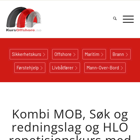
Sikkerhetskurs
Offshore
Maritim
Brann
Førstehjelp
Livbåtfører
Mann-Over-Bord
Kombi MOB, Søk og
redningslag og HLO
repetisjonskurs med