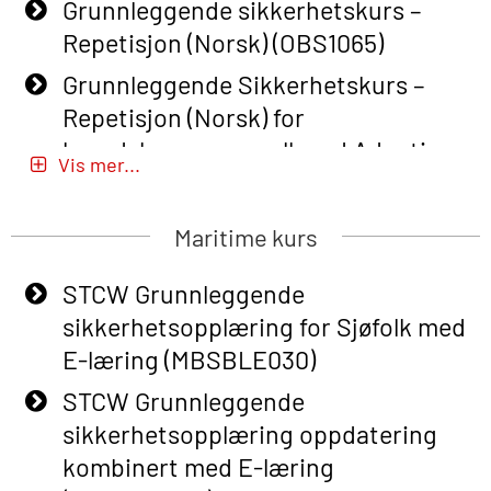
Grunnleggende sikkerhetskurs –
Repetisjon (Norsk) (OBS1065)
Grunnleggende Sikkerhetskurs –
Repetisjon (Norsk) for
beredskapspersonell med Adaptive
Vis mer...
E-læring (OBSBLE051)
Basic Safety Training (English) – with
Maritime kurs
Adaptive E-learning (OBSBLE047)
STCW Grunnleggende
Basic Safety Training – Refresher
sikkerhetsopplæring for Sjøfolk med
Course (English) with E-learning
E-læring (MBSBLE030)
(OBSBLE048)
STCW Grunnleggende
Basic Safety Training – Refresher
sikkerhetsopplæring oppdatering
Course (English) (OBS1063)
kombinert med E-læring
Basic Safety Training – Refresher