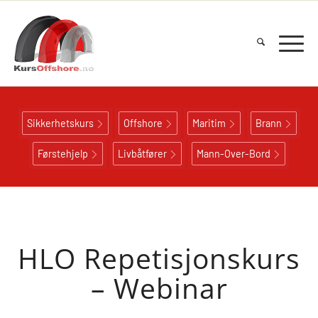
Sikkerhetskurs
Offshore
Maritim
Brann
Førstehjelp
Livbåtfører
Mann-Over-Bord
HLO Repetisjonskurs
– Webinar