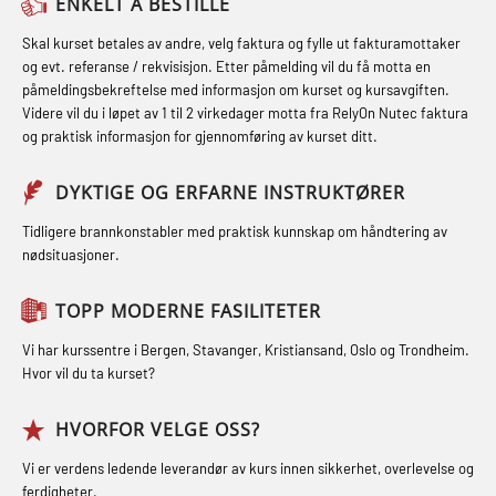
(MBSBLE021)
ENKELT Å BESTILLE
inkl. brannslukning (FSC121)
FSE Førstehjelpsøvelser (LFA108)
STCW kombi oppdatering offiserer
Skal kurset betales av andre, velg faktura og fylle ut fakturamottaker
Hjertestarter brukerkurs (OFA107)
Fallsikring (FAR108)
og evt. referanse / rekvisisjon. Etter påmelding vil du få motta en
og med.behandling (MBS134)
påmeldingsbekreftelse med informasjon om kurset og kursavgiften.
Røykdykking industrivern –
Førstehjelp – repetisjon (OFA102)
Videre vil du i løpet av 1 til 2 virkedager motta fra RelyOn Nutec faktura
STCW Kombi Oppdatering Offiserer
repetisjon (LFI105)
og praktisk informasjon for gjennomføring av kurset ditt.
Førstehjelp grunnkurs (OFABLE101)
og Medisinsk Behandling med
Sikkerhetskurs for ansatte på
Webinar (MBS1341)
GOC sertifikat grunnleggende
DYKTIGE OG ERFARNE INSTRUKTØRER
oppdrettsanlegg (LBS100)
(GMDSS) (MRC101)
STCW Oppdatering for offiserer 24 t
Tidligere brannkonstabler med praktisk kunnskap om håndtering av
Ulykkesgransking – Webinar (LSP103)
nødsituasjoner.
(MBS114)
GOC sertifikat repetisjon (GMDSS)
Varme Arbeider – Slukkeøvelser
(MRC102)
STCW Medisinsk førstehjelp (MFA1081)
TOPP MODERNE FASILITETER
(LFI100)
GSK Sikkerhetskurs offshore for
STCW Medisinsk førstehjelp
Vi har kurssentre i Bergen, Stavanger, Kristiansand, Oslo og Trondheim.
oljearbeidere (OBS1055)
oppdatering (MBSBLE025)
Hvor vil du ta kurset?
GWO: BST – Offshore (Blended with
STCW Oppdatering Medisinsk
HVORFOR VELGE OSS?
Adaptive e-learning + practical)
behandling (MBSBLE018)
Vi er verdens ledende leverandør av kurs innen sikkerhet, overlevelse og
(RBSBLE018)
Påbygging fra Offshore Norge til
ferdigheter.