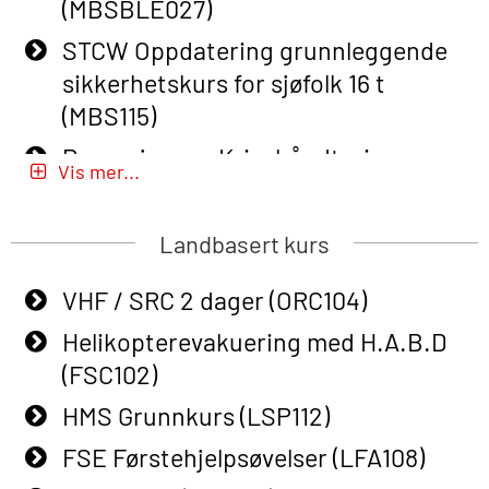
(MBSBLE027)
Course (English) for emergency
STCW Oppdatering grunnleggende
response personnel with Adaptive E-
sikkerhetskurs for sjøfolk 16 t
learning (OBSBLE050)
(MBS115)
Helikopterevakuering inkl pustelunge
Passasjer- og Krisehåndtering
med adaptive e-læring (OSEBLE018)
Vis mer...
(MBSBLE020)
Helicopter Underwater Escape incl.
Passasjer- og Krisehåndtering
Airpocket with E-learning (English)
Landbasert kurs
oppdatering (MBSBLE019)
(OSEBLE009)
VHF / SRC 2 dager (ORC104)
STCW Grunnleggende
Additional Basic Safety Training for
sikkerhetsopplæring for fiskere
Helikopterevakuering med H.A.B.D
the Norwegian Sector (OBS117)
(MBSBLE031)
(FSC102)
Grunnleggende Sikkerhetskurs –
STCW Grunnleggende
HMS Grunnkurs (LSP112)
Rep. for helikoptermannskap inkl.
sikkerhetsopplæring for fiskere
HABD (FSC122)
FSE Førstehjelpsøvelser (LFA108)
oppdatering (MBSBLE032)