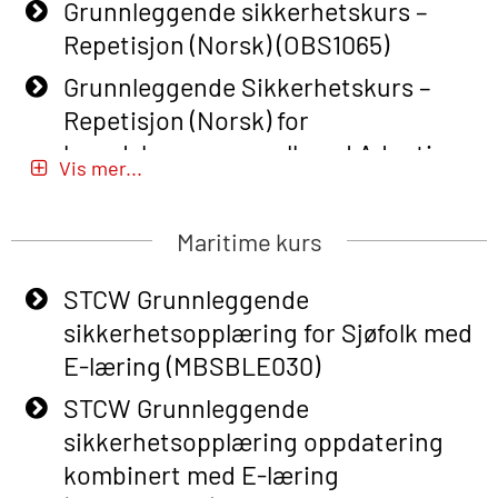
Grunnleggende sikkerhetskurs –
Repetisjon (Norsk) (OBS1065)
Grunnleggende Sikkerhetskurs –
Repetisjon (Norsk) for
beredskapspersonell med Adaptive
Vis mer...
E-læring (OBSBLE051)
Basic Safety Training (English) – with
Maritime kurs
Adaptive E-learning (OBSBLE047)
STCW Grunnleggende
Basic Safety Training – Refresher
sikkerhetsopplæring for Sjøfolk med
Course (English) with E-learning
E-læring (MBSBLE030)
(OBSBLE048)
STCW Grunnleggende
Basic Safety Training – Refresher
sikkerhetsopplæring oppdatering
Course (English) (OBS1063)
kombinert med E-læring
Basic Safety Training – Refresher