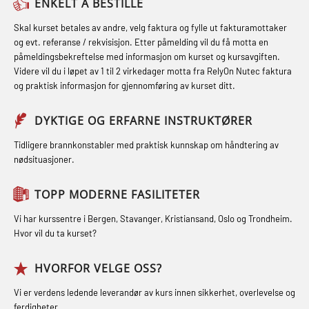
(MBSBLE021)
ENKELT Å BESTILLE
inkl. brannslukning (FSC121)
FSE Førstehjelpsøvelser (LFA108)
STCW kombi oppdatering offiserer
Skal kurset betales av andre, velg faktura og fylle ut fakturamottaker
Hjertestarter brukerkurs (OFA107)
Fallsikring (FAR108)
og evt. referanse / rekvisisjon. Etter påmelding vil du få motta en
og med.behandling (MBS134)
påmeldingsbekreftelse med informasjon om kurset og kursavgiften.
Røykdykking industrivern –
Førstehjelp – repetisjon (OFA102)
Videre vil du i løpet av 1 til 2 virkedager motta fra RelyOn Nutec faktura
STCW Kombi Oppdatering Offiserer
repetisjon (LFI105)
og praktisk informasjon for gjennomføring av kurset ditt.
Førstehjelp grunnkurs (OFABLE101)
og Medisinsk Behandling med
Sikkerhetskurs for ansatte på
Webinar (MBS1341)
GOC sertifikat grunnleggende
DYKTIGE OG ERFARNE INSTRUKTØRER
oppdrettsanlegg (LBS100)
(GMDSS) (MRC101)
STCW Oppdatering for offiserer 24 t
Tidligere brannkonstabler med praktisk kunnskap om håndtering av
Ulykkesgransking – Webinar (LSP103)
nødsituasjoner.
(MBS114)
GOC sertifikat repetisjon (GMDSS)
Varme Arbeider – Slukkeøvelser
(MRC102)
STCW Medisinsk førstehjelp (MFA1081)
TOPP MODERNE FASILITETER
(LFI100)
GSK Sikkerhetskurs offshore for
STCW Medisinsk førstehjelp
Vi har kurssentre i Bergen, Stavanger, Kristiansand, Oslo og Trondheim.
oljearbeidere (OBS1055)
oppdatering (MBSBLE025)
Hvor vil du ta kurset?
GWO: BST – Offshore (Blended with
STCW Oppdatering Medisinsk
HVORFOR VELGE OSS?
Adaptive e-learning + practical)
behandling (MBSBLE018)
Vi er verdens ledende leverandør av kurs innen sikkerhet, overlevelse og
(RBSBLE018)
ferdigheter.