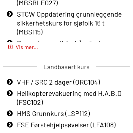
(MBSBLE027)
Course (English) for emergency
STCW Oppdatering grunnleggende
response personnel with Adaptive E-
sikkerhetskurs for sjøfolk 16 t
learning (OBSBLE050)
(MBS115)
Helikopterevakuering inkl pustelunge
Passasjer- og Krisehåndtering
med adaptive e-læring (OSEBLE018)
Vis mer...
(MBSBLE020)
Helicopter Underwater Escape incl.
Passasjer- og Krisehåndtering
Airpocket with E-learning (English)
Landbasert kurs
oppdatering (MBSBLE019)
(OSEBLE009)
VHF / SRC 2 dager (ORC104)
STCW Grunnleggende
Additional Basic Safety Training for
sikkerhetsopplæring for fiskere
Helikopterevakuering med H.A.B.D
the Norwegian Sector (OBS117)
(MBSBLE031)
(FSC102)
Grunnleggende Sikkerhetskurs –
STCW Grunnleggende
HMS Grunnkurs (LSP112)
Rep. for helikoptermannskap inkl.
sikkerhetsopplæring for fiskere
HABD (FSC122)
FSE Førstehjelpsøvelser (LFA108)
oppdatering (MBSBLE032)