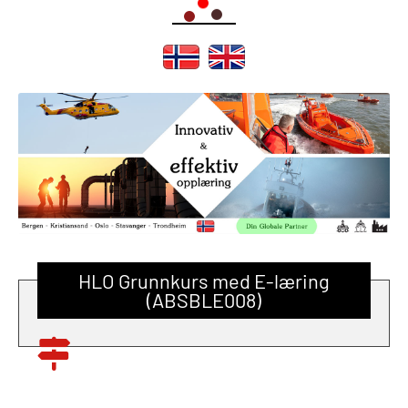
HLO Grunnkurs med E-læring
(ABSBLE008)