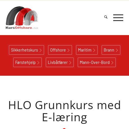
Sikkerhetskurs
Offshore
Maritim
Brann
Førstehjelp
Livbåtfører
Mann-Over-Bord
HLO Grunnkurs med
E-læring