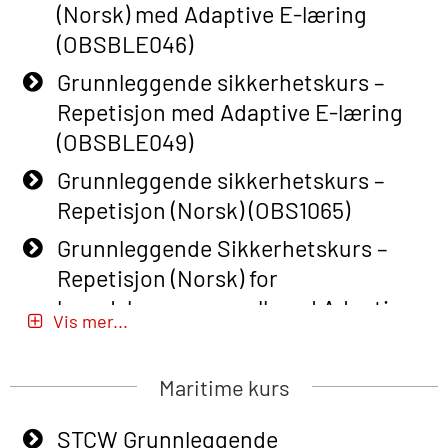
(Norsk) med Adaptive E-læring
(OBSBLE046)
Grunnleggende sikkerhetskurs –
Repetisjon med Adaptive E-læring
(OBSBLE049)
Grunnleggende sikkerhetskurs –
Repetisjon (Norsk) (OBS1065)
Grunnleggende Sikkerhetskurs –
Repetisjon (Norsk) for
beredskapspersonell med Adaptive
Vis mer...
E-læring (OBSBLE051)
Basic Safety Training (English) – with
Maritime kurs
Adaptive E-learning (OBSBLE047)
STCW Grunnleggende
Basic Safety Training – Refresher