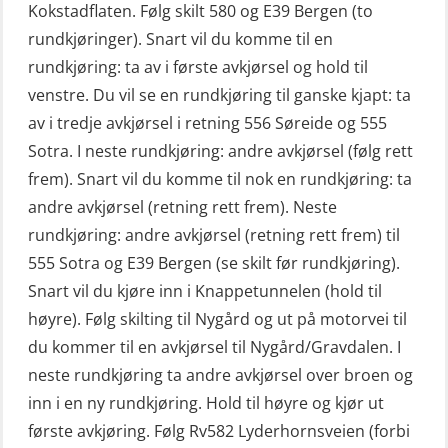
Kokstadflaten. Følg skilt 580 og E39 Bergen (to
FF1200 simulator (OSEBLE007)
(MBS1191)
rundkjøringer). Snart vil du komme til en
Livbåtfører grunnkurs m/E-læring
Ulykkesgransking – Webinar (LSP103)
rundkjøring: ta av i første avkjørsel og hold til
FF48 og FF1000D (OSEBLE004)
venstre. Du vil se en rundkjøring til ganske kjapt: ta
VHF / SRC 2 dager (ORC104)
Livbåtfører grunnkurs m/E-læring
av i tredje avkjørsel i retning 556 Søreide og 555
Videregående sikkerhetsopplæring
Konvensjonell livbåt (OSEBLE005)
Sotra. I neste rundkjøring: andre avkjørsel (følg rett
for skipsoffiserer (MBS100)
frem). Snart vil du komme til nok en rundkjøring: ta
Livbåtfører konvensjonell livbåt –
andre avkjørsel (retning rett frem). Neste
grunnleggende (OSE135)
rundkjøring: andre avkjørsel (retning rett frem) til
Livbåtfører konvensjonell repetisjon
555 Sotra og E39 Bergen (se skilt før rundkjøring).
(OSE1361)
Snart vil du kjøre inn i Knappetunnelen (hold til
høyre). Følg skilting til Nygård og ut på motorvei til
Livbåtfører konvertering til FF48 inkl.
du kommer til en avkjørsel til Nygård/Gravdalen. I
repetisjon (OSE106)
neste rundkjøring ta andre avkjørsel over broen og
Livbåtfører sliskelivbåt repetisjon
inn i en ny rundkjøring. Hold til høyre og kjør ut
(OSE1301)
første avkjøring. Følg Rv582 Lyderhornsveien (forbi