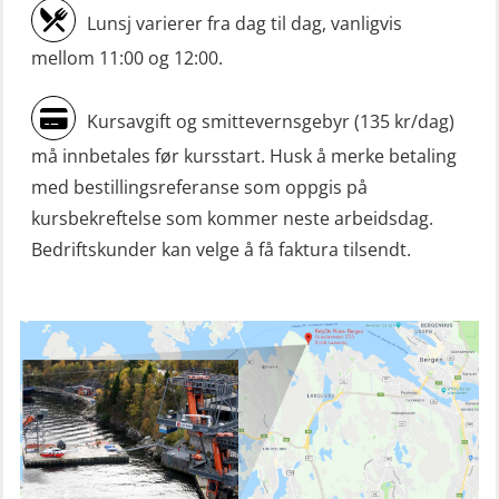
Lunsj varierer fra dag til dag, vanligvis
Bord (hurtiggående) liten båt
mellom 11:00 og 12:00.
(OSE1001)
ROC sertifikat grunnleggende
Kursavgift og smittevernsgebyr (135 kr/dag)
(GMDSS) (ORC102)
må innbetales før kursstart. Husk å merke betaling
ROC sertifikat repetisjon (GMDSS)
med bestillingsreferanse som oppgis på
(ORC103)
kursbekreftelse som kommer neste arbeidsdag.
Bedriftskunder kan velge å få faktura tilsendt.
Skadestedsledelse (OER108)
Skadestedsledelse – repetisjon
(OER118)
Skuldermåling (OBS120)
Sliskelivbåt grunnkurs m/E-læring
simulator (OSEBLE008)
Sliskelivbåt repetisjon, simulator