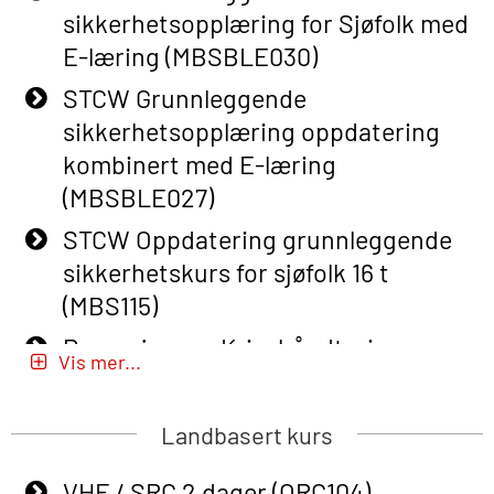
sikkerhetsopplæring for Sjøfolk med
Course (English) with E-learning
E-læring (MBSBLE030)
(OBSBLE048)
STCW Grunnleggende
Basic Safety Training – Refresher
sikkerhetsopplæring oppdatering
Course (English) (OBS1063)
kombinert med E-læring
Basic Safety Training – Refresher
(MBSBLE027)
Course (English) for emergency
STCW Oppdatering grunnleggende
response personnel with Adaptive E-
sikkerhetskurs for sjøfolk 16 t
learning (OBSBLE050)
(MBS115)
Helikopterevakuering inkl pustelunge
Passasjer- og Krisehåndtering
med adaptive e-læring (OSEBLE018)
Vis mer...
(MBSBLE020)
Helicopter Underwater Escape incl.
Passasjer- og Krisehåndtering
Airpocket with E-learning (English)
Landbasert kurs
oppdatering (MBSBLE019)
(OSEBLE009)
VHF / SRC 2 dager (ORC104)