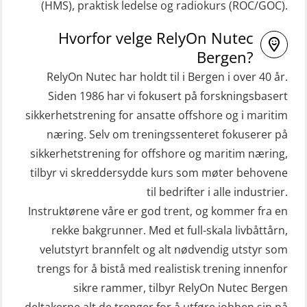
(HMS), praktisk ledelse og radiokurs (ROC/GOC).
STCW Hurtiggående mann over bord
Helikopterevakuering inkl.
Hvorfor velge RelyOn Nutec
båt (HMOB) oppdatering (MSE1001)
Pustelunge (OSE1251)
Bergen?
STCW Livbåtfører redningsfarkoster
Helikopterevakuering med HABD,
RelyOn Nutec har holdt til i Bergen i over 40 år.
32 t (MSE1031)
inkl. Brannslukking og Førstehjelp-
Siden 1986 har vi fokusert på forskningsbasert
sivile mannskaper (FSC119)
STCW Mann-Over-Bord
sikkerhetstrening for ansatte offshore og i maritim
(hurtiggående) 32 t m/mørkekjøring
næring. Selv om treningssenteret fokuserer på
Helikopterevakuering med HABD,
sikkerhetstrening for offshore og maritim næring,
(MSE112)
inkl. brannslukning (FSC121)
tilbyr vi skreddersydde kurs som møter behovene
STCW Redningsfarkost oppdatering
Hjertestarter brukerkurs (OFA107)
til bedrifter i alle industrier.
sliskebåt (MSE116)
Kombi Søk og Redningslag og HLO
Instruktørene våre er god trent, og kommer fra en
STCW Sikkerhetsopplæring for
repetisjonskurs med e-læring
rekke bakgrunner. Med et full-skala livbåttårn,
sjøfolk på mindre skip med eLearning
velutstyrt brannfelt og alt nødvendig utstyr som
(ABSBLE010)
(MBSBLE003)
trengs for å bistå med realistisk trening innenfor
Kondisjonstest (OSC151)
sikre rammer, tilbyr RelyOn Nutec Bergen
STCW oppdatering Livbåtfører
Ledertrening i beredskap og
deltakerne alt de trenger for å utføre jobben sin på