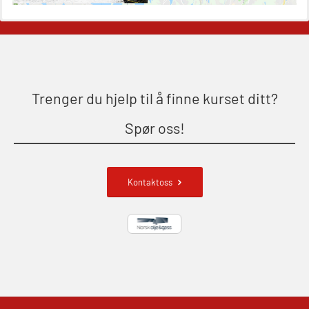
(OSE1302)
Styrketest (OSC152)
Søk og redningslag grunnkurs
(OFIBLE103)
Trenger du hjelp til å finne kurset ditt?
Søk og redningslag repetisjon
Spør oss!
(OFI106)
Ulykkesgransking – Webinar (LSP103)
Kontaktoss
VHF / SRC 2 dager (ORC104)