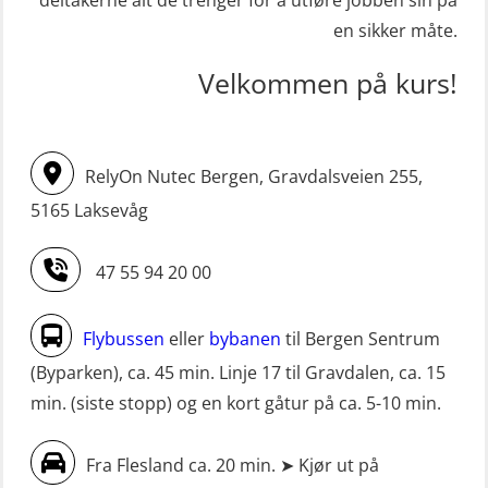
redningsfarkoster 8 t – konvensjonell
krisehåndtering for plattformsjefer
en sikker måte.
båt (MSE103)
(OER105)
Velkommen på kurs!
STCW oppdatering Mann-Over-Bord
Livbåtfører FF1200 repetisjon
(hurtiggående) 16 t m/mørkekjøring
(OSE1431)
(MSE113)
Livbåtfører FF1200 repetisjon
RelyOn Nutec Bergen, Gravdalsveien 255,
STCW oppgradering for
simulator (OSE161)
5165 Laksevåg
dekksoffiserer uten fartstid 66 t
Livbåtfører Sliskelivbåt grunnkurs
(MBS124)
47 55 94 20 00
m/E-læring (OSEBLE006)
STCW oppgradering for
Livbåtfører fritt fall FF48 repetisjon
maskinoffiserer uten fartstid 66 t
Flybussen
eller
bybanen
til Bergen Sentrum
(OSE1471)
(MBS125)
(Byparken), ca. 45 min. Linje 17 til Gravdalen, ca. 15
Livbåtfører grunnkurs m/E-læring
min. (siste stopp) og en kort gåtur på ca. 5-10 min.
Sikkerhetskurs for ansatte på
FF1200 (OSE1424)
oppdrettsanlegg (LBS100)
Fra Flesland ca. 20 min. ➤ Kjør ut på
Livbåtfører grunnkurs m/E-læring
Sjøfolk med særskilte sikringsplikter