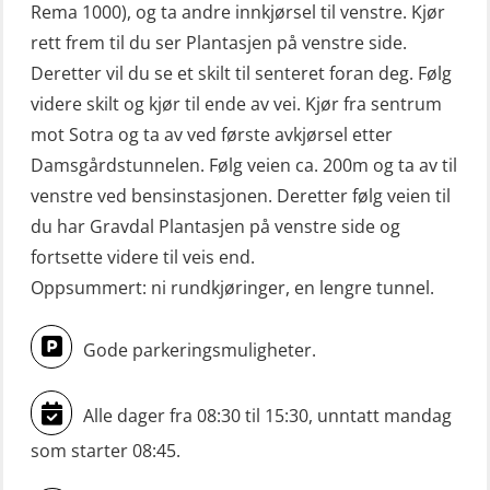
Rema 1000), og ta andre innkjørsel til venstre. Kjør
Livbåtfører sliskestuplivbåt –
rett frem til du ser Plantasjen på venstre side.
grunnleggende (OSE129)
Deretter vil du se et skilt til senteret foran deg. Følg
Mann-Over-Bord (hurtiggående) liten
videre skilt og kjør til ende av vei. Kjør fra sentrum
båt m/mørkekjøring – grunnleggende
mot Sotra og ta av ved første avkjørsel etter
(OSE114)
Damsgårdstunnelen. Følg veien ca. 200m og ta av til
Mann-Over-Bord (hurtiggående) liten
venstre ved bensinstasjonen. Deretter følg veien til
du har Gravdal Plantasjen på venstre side og
båt m/mørkekjøring – repetisjon
fortsette videre til veis end.
(OSE151)
Oppsummert: ni rundkjøringer, en lengre tunnel.
Mann-Over-Bord (hurtiggående) liten
båt u/mørkekjøring – grunnleggende
Gode parkeringsmuligheter.
(OSE1142)
Mann-Over-Bord liten båt (MOB)
Alle dager fra 08:30 til 15:30, unntatt mandag
u/mørkekjøring – repetisjon (OSE152)
som starter 08:45.
Mørkekjøring-modul for Mann-Over-