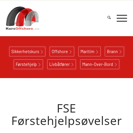
Sikkerhetskurs
Offshore
Maritim
Brann
Førstehjelp
Livbåtfører
Mann-Over-Bord
FSE
Førstehjelpsøvelser