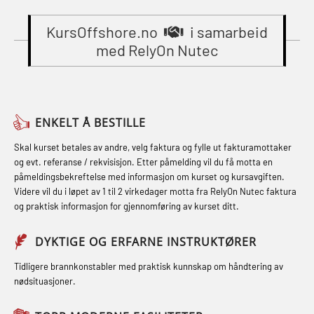
Gass kurs H2S (OSP105)
sikkerhetskurs for offiserer
Breathing System (CA-EBS) Initial
(MBSBLE024)
KursOffshore.no
i samarbeid
Grunnkurs Industrivern (LSC115)
Deployment (OBS119)
med RelyOn Nutec
STCW Oppdatering videregående
Grunnkurs Røykdykking Industrivern
Compressed Air Emergency
sikkerhetskurs for offiserer og
(LFI104)
Breathing System (CA-EBS) og
Medisinsk behandling – Kombi
Skuldermåling (OBS125)
Helikopterevakuering med HABD,
(MBSBLE021)
ENKELT Å BESTILLE
inkl. brannslukning (FSC121)
FSE Førstehjelpsøvelser (LFA108)
STCW kombi oppdatering offiserer
Skal kurset betales av andre, velg faktura og fylle ut fakturamottaker
Hjertestarter brukerkurs (OFA107)
Fallsikring (FAR108)
og evt. referanse / rekvisisjon. Etter påmelding vil du få motta en
og med.behandling (MBS134)
påmeldingsbekreftelse med informasjon om kurset og kursavgiften.
Røykdykking industrivern –
Førstehjelp – repetisjon (OFA102)
Videre vil du i løpet av 1 til 2 virkedager motta fra RelyOn Nutec faktura
STCW Kombi Oppdatering Offiserer
repetisjon (LFI105)
og praktisk informasjon for gjennomføring av kurset ditt.
Førstehjelp grunnkurs (OFABLE101)
og Medisinsk Behandling med
Sikkerhetskurs for ansatte på
Webinar (MBS1341)
GOC sertifikat grunnleggende
DYKTIGE OG ERFARNE INSTRUKTØRER
oppdrettsanlegg (LBS100)
(GMDSS) (MRC101)
STCW Oppdatering for offiserer 24 t
Tidligere brannkonstabler med praktisk kunnskap om håndtering av
Ulykkesgransking – Webinar (LSP103)
nødsituasjoner.
(MBS114)
GOC sertifikat repetisjon (GMDSS)
Varme Arbeider – Slukkeøvelser
(MRC102)
STCW Medisinsk førstehjelp (MFA1081)