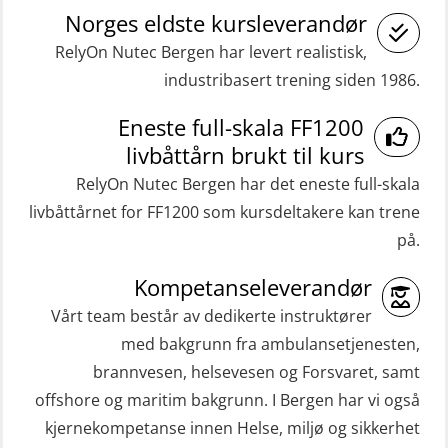
(Blended with Adaptive e-learning
Norges eldste kursleverandør
inkl. brannslukning (FSC121)
practical) (RBSBLE026)
RelyOn Nutec Bergen har levert realistisk,
Medisinsk behandling 40 t (MFA104)
industribasert trening siden 1986.
GWO: BST Refresher – Onshore
Medisinsk førstehjelp 8 t (MFA108)
(Blended: e-learning practical)
Eneste full-skala FF1200
Oppdatering medisinsk behandling 8
(RBSBLE009)
livbåttårn brukt til kurs
t (MFA107)
Gass kurs H2S (OSP105)
RelyOn Nutec Bergen har det eneste full-skala
ROC sertifikat grunnleggende
livbåttårnet for FF1200 som kursdeltakere kan trene
Grunnleggende sikkerhetskurs –
(GMDSS) (ORC102)
på.
Repetisjon (Norsk) for
ROC sertifikat repetisjon (GMDSS)
beredskapspersonell med E-læring
Kompetanseleverandør
(ORC103)
(OBSBLE044)
Vårt team består av dedikerte instruktører
STCW Grunnkurs Redningsfarkoster
med bakgrunn fra ambulansetjenesten,
HLO/MOB/Søk- og Redningslag
(MBSBLE022)
brannvesen, helsevesen og Forsvaret, samt
kombinasjon – repetisjon (OSC1162)
offshore og maritim bakgrunn. I Bergen har vi også
STCW Hurtiggående mann over bord
HLO/Søk & Redningslag kombinasjon
kjernekompetanse innen Helse, miljø og sikkerhet
båt (HMOB) (MSE100)
– repetisjon (OSC1161)