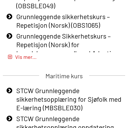
(OBSBLE049)
Grunnleggende sikkerhetskurs –
Repetisjon (Norsk) (OBS1065)
Grunnleggende Sikkerhetskurs –
Repetisjon (Norsk) for
beredskapspersonell med Adaptive
Vis mer...
E-læring (OBSBLE051)
Basic Safety Training (English) – with
Maritime kurs
Adaptive E-learning (OBSBLE047)
STCW Grunnleggende
Basic Safety Training – Refresher
sikkerhetsopplæring for Sjøfolk med
Course (English) with E-learning
E-læring (MBSBLE030)
(OBSBLE048)
STCW Grunnleggende
Basic Safety Training – Refresher
sikkerhetsopplæring oppdatering