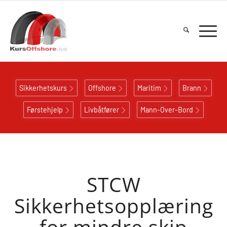
Sikkerhetskurs
Offshore
Maritim
Brann
Førstehjelp
Livbåtfører
Mann-Over-Bord
STCW
Sikkerhetsopplæring
for mindre skip