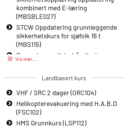
Course (English) (OBS1063)
kombinert med E-læring
Basic Safety Training – Refresher
(MBSBLE027)
Course (English) for emergency
STCW Oppdatering grunnleggende
response personnel with Adaptive E-
sikkerhetskurs for sjøfolk 16 t
learning (OBSBLE050)
(MBS115)
Helikopterevakuering inkl pustelunge
Passasjer- og Krisehåndtering
med adaptive e-læring (OSEBLE018)
Vis mer...
(MBSBLE020)
Helicopter Underwater Escape incl.
Passasjer- og Krisehåndtering
Airpocket with E-learning (English)
Landbasert kurs
oppdatering (MBSBLE019)
(OSEBLE009)
VHF / SRC 2 dager (ORC104)
STCW Grunnleggende
Additional Basic Safety Training for
sikkerhetsopplæring for fiskere
Helikopterevakuering med H.A.B.D
the Norwegian Sector (OBS117)
(MBSBLE031)
(FSC102)
Grunnleggende Sikkerhetskurs –
STCW Grunnleggende
HMS Grunnkurs (LSP112)
Rep. for helikoptermannskap inkl.