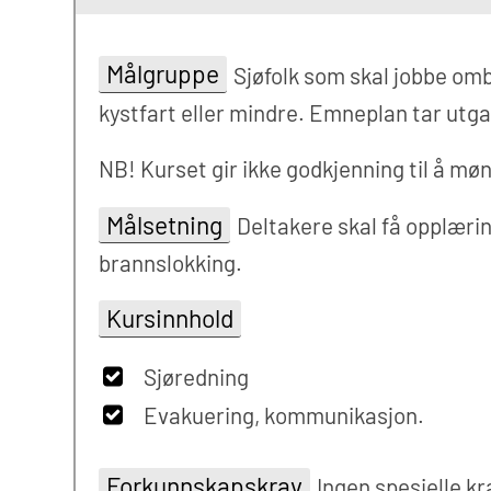
Målgruppe
Sjøfolk som skal jobbe om
kystfart eller mindre. Emneplan tar utg
NB! Kurset gir ikke godkjenning til å mø
Målsetning
Deltakere skal få opplærin
brannslokking.
Kursinnhold
Sjøredning
Evakuering, kommunikasjon.
Forkunnskapskrav
Ingen spesielle kr