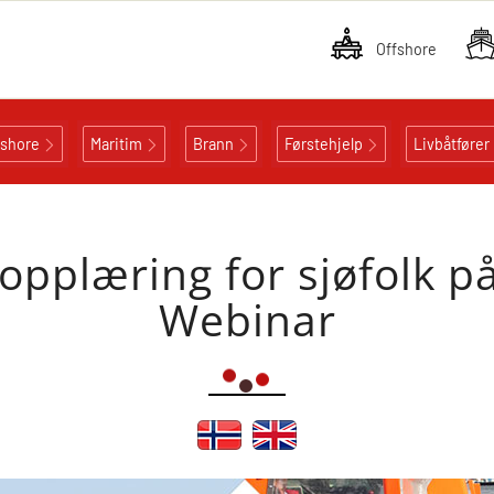
Offshore
fshore
Maritim
Brann
Førstehjelp
Livbåtfører
opplæring for sjøfolk p
Webinar