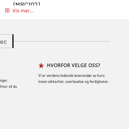
(MRC102)
Vis mer...
GWO: BST – Onshore (Blended: e-
learning practical) (RBSBLE002)
Gass kurs H2S (OSP105)
tec
Gass kurs H2S (OSP105)
Grunnkurs Industrivern (LSC115)
HVORFOR VELGE OSS?
Grunnkurs Røykdykking Industrivern
(LFI104)
Vi er verdens ledende leverandør av kurs
nger,
innen sikkerhet, overlevelse og ferdigheter.
Helikopterevakuering med HABD, inkl.
Hvor vil du
brannslukning (FSC121)
Hjertestarter brukerkurs (OFA107)
Røykdykking industrivern – repetisjon
(LFI105)