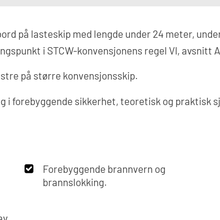
bord på lasteskip med lengde under 24 meter, under
angspunkt i STCW-konvensjonens regel VI, avsnitt A
nstre på større konvensjonsskip.
g i forebyggende sikkerhet, teoretisk og praktisk s
Forebyggende brannvern og
brannslokking.
av.