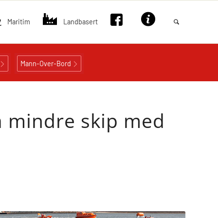
Maritim
Landbasert
Mann-Over-Bord
å mindre skip med