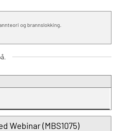
rannteori og brannslokking.
på.
med Webinar (MBS1075)