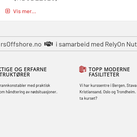
Passasjer- og Krisehåndtering
Vis mer...
oppdatering (MBSBLE019)
STCW Grunnleggende
sikkerhetsopplæring for fiskere
rsOffshore.no
i samarbeid med RelyOn Nu
(MBSBLE031)
STCW Grunnleggende
sikkerhetsopplæring for fiskere
KTIGE OG ERFARNE
TOPP MODERNE
STRUKTØRER
FASILITETER
oppdatering (MBSBLE032)
brannkonstabler med praktisk
Vi har kurssentre i Bergen, Stava
STCW Sikkerhetsopplæring for mindre
om håndtering av nødsituasjoner.
Kristiansand, Oslo og Trondheim. 
skip (MBSBLE028)
ta kurset?
STCW Sikkerhetsopplæring for mindre
skip oppdatering (MBSBLE029)
STCW Brannledelse – Oppdatering