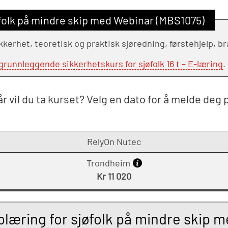
folk på mindre skip med Webinar (MBS1075)
kkerhet, teoretisk og praktisk sjøredning, førstehjelp, b
unnleggende sikkerhetskurs for sjøfolk 16 t – E-læring
.
r vil du ta kurset? Velg en dato for å melde deg 
RelyOn Nutec
Trondheim
Kr 11 020
æring for sjøfolk på mindre skip 