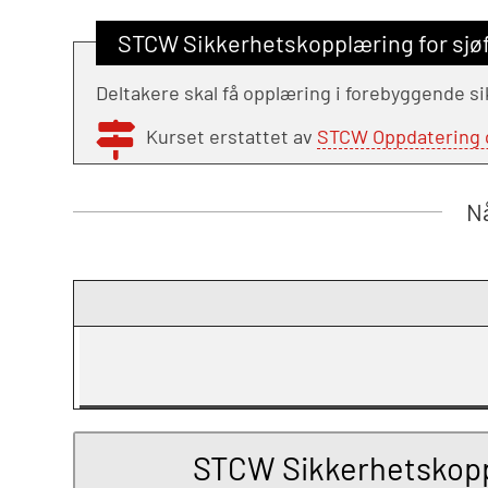
STCW Sikkerhetskopplæring for sjø
Deltakere skal få opplæring i forebyggende si
Kurset erstattet av
STCW Oppdatering gr
Nå
STCW Sikkerhetskoppl