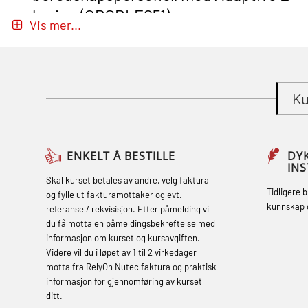
læring (OBSBLE051)
Vis mer...
Basic Safety Training (English) – with
Adaptive E-learning (OBSBLE047)
Basic Safety Training – Refresher
Ku
Course (English) with E-learning
(OBSBLE048)
Basic Safety Training – Refresher
ENKELT Å BESTILLE
DY
IN
Course (English) (OBS1063)
Skal kurset betales av andre, velg faktura
Tidligere 
og fylle ut fakturamottaker og evt.
Basic Safety Training – Refresher
kunnskap 
referanse / rekvisisjon. Etter påmelding vil
Course (English) for emergency
du få motta en påmeldingsbekreftelse med
informasjon om kurset og kursavgiften.
response personnel with Adaptive E-
Videre vil du i løpet av 1 til 2 virkedager
learning (OBSBLE050)
motta fra RelyOn Nutec faktura og praktisk
informasjon for gjennomføring av kurset
Helikopterevakuering inkl pustelunge
ditt.