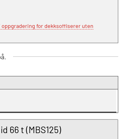
oppgradering for dekksoffiserer uten
på.
id 66 t (MBS125)