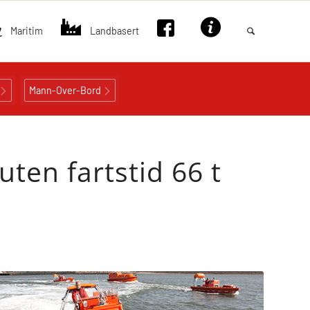
Maritim
Landbasert
Mann-Over-Bord
ten fartstid 66 t