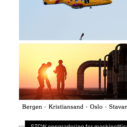
STCW oppgradering for maskinoffiser