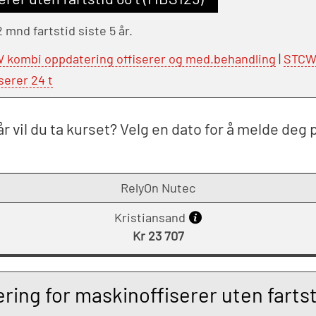
mnd fartstid siste 5 år.
 kombi oppdatering offiserer og med.behandling
|
STCW 
serer 24 t
r vil du ta kurset? Velg en dato for å melde deg 
RelyOn Nutec
Kristiansand
Kr 23 707
ng for maskinoffiserer uten fartst