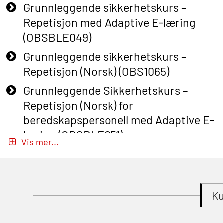
Grunnleggende sikkerhetskurs –
Repetisjon med Adaptive E-læring
(OBSBLE049)
Grunnleggende sikkerhetskurs –
Repetisjon (Norsk) (OBS1065)
Grunnleggende Sikkerhetskurs –
Repetisjon (Norsk) for
beredskapspersonell med Adaptive E-
læring (OBSBLE051)
Vis mer...
Basic Safety Training (English) – with
Adaptive E-learning (OBSBLE047)
Basic Safety Training – Refresher
Ku
Course (English) with E-learning
(OBSBLE048)