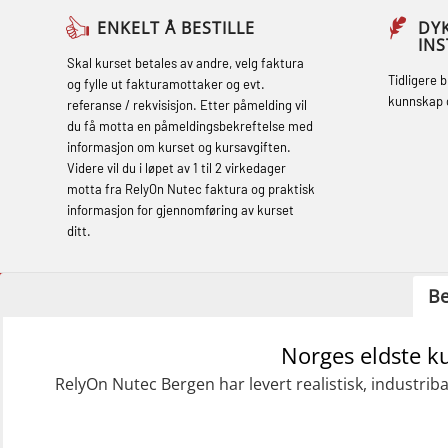
Basic Safety Training – Refresher
ENKELT Å BESTILLE
DY
IN
Course (English) (OBS1063)
Skal kurset betales av andre, velg faktura
Tidligere 
og fylle ut fakturamottaker og evt.
Basic Safety Training – Refresher
kunnskap 
referanse / rekvisisjon. Etter påmelding vil
Course (English) for emergency
du få motta en påmeldingsbekreftelse med
informasjon om kurset og kursavgiften.
response personnel with Adaptive E-
Videre vil du i løpet av 1 til 2 virkedager
learning (OBSBLE050)
motta fra RelyOn Nutec faktura og praktisk
informasjon for gjennomføring av kurset
Helikopterevakuering inkl pustelunge
ditt.
med adaptive e-læring (OSEBLE018)
Helicopter Underwater Escape incl.
Be
Airpocket with E-learning (English)
(OSEBLE009)
Norges eldste k
RelyOn Nutec Bergen har levert realistisk, industrib
Additional Basic Safety Training for the
Norwegian Sector (OBS117)