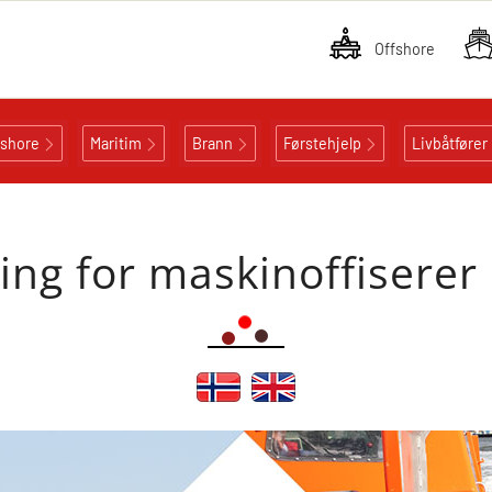
Offshore
fshore
Maritim
Brann
Førstehjelp
Livbåtfører
g for maskinoffiserer u