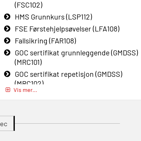
(FSC102)
HMS Grunnkurs (LSP112)
FSE Førstehjelpsøvelser (LFA108)
Fallsikring (FAR108)
GOC sertifikat grunnleggende (GMDSS)
(MRC101)
GOC sertifikat repetisjon (GMDSS)
(MRC102)
Vis mer...
GWO: BST – Onshore (Blended: e-
learning practical) (RBSBLE002)
Gass kurs H2S (OSP105)
tec
Gass kurs H2S (OSP105)
Grunnkurs Industrivern (LSC115)