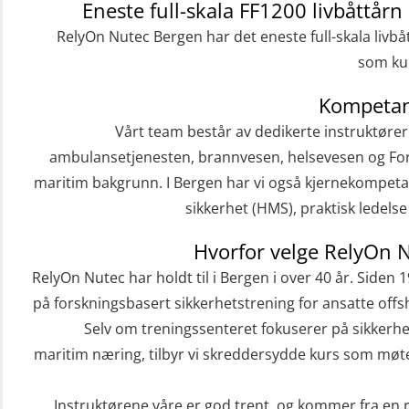
Grunnleggende Sikkerhetskurs – Rep.
Eneste full-skala FF1200 livbåttårn 
for helikoptermannskap inkl. HABD
RelyOn Nutec Bergen har det eneste full-skala livbå
(FSC122)
som kur
Påbygging fra Offshore Norge til
Kompetan
Grunnleggende sikkerhetsopplæring
Vårt team består av dedikerte instruktøre
for sjøfolk (MBS325)
ambulansetjenesten, brannvesen, helsevesen og For
maritim bakgrunn. I Bergen har vi også kjernekompeta
Basic Safety Training (English)
sikkerhet (HMS), praktisk ledels
(OBS1052)
Beredskapsledelse (OER109)
Hvorfor velge RelyOn 
RelyOn Nutec har holdt til i Bergen i over 40 år. Siden 
Beredskapsledelse – repetisjon
på forskningsbasert sikkerhetstrening for ansatte offs
(OER1091)
Selv om treningssenteret fokuserer på sikkerhe
Compressed Air Emergency Breathing
maritim næring, tilbyr vi skreddersydde kurs som møter
System (CA-EBS) Initial Deployment
(OBS119)
Instruktørene våre er god trent, og kommer fra en