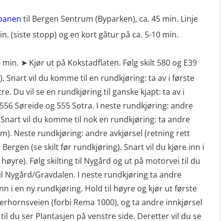
banen
til Bergen Sentrum (Byparken), ca. 45 min. Linje
in. (siste stopp) og en kort gåtur på ca. 5-10 min.
0 min. ➤ Kjør ut på Kokstadflaten. Følg skilt 580 og E39
. Snart vil du komme til en rundkjøring: ta av i første
re. Du vil se en rundkjøring til ganske kjapt: ta av i
g 556 Søreide og 555 Sotra. I neste rundkjøring: andre
). Snart vil du komme til nok en rundkjøring: ta andre
rem). Neste rundkjøring: andre avkjørsel (retning rett
 Bergen (se skilt før rundkjøring). Snart vil du kjøre inn i
høyre). Følg skilting til Nygård og ut på motorvei til du
il Nygård/Gravdalen. I neste rundkjøring ta andre
nn i en ny rundkjøring. Hold til høyre og kjør ut første
derhornsveien (forbi Rema 1000), og ta andre innkjørsel
m til du ser Plantasjen på venstre side. Deretter vil du se