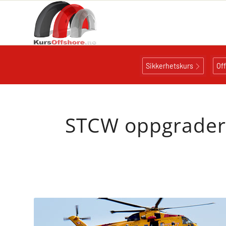
Sikkerhetskurs
Of
STCW oppgraderin