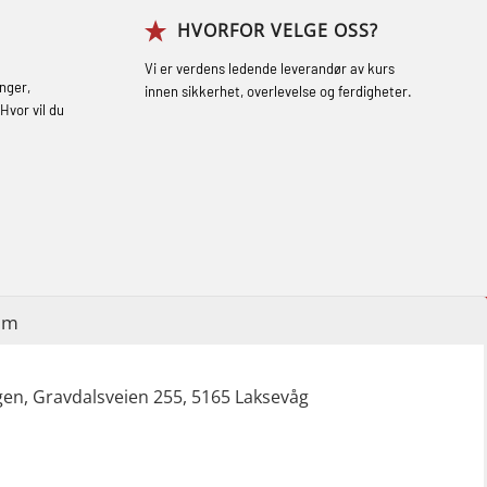
HVORFOR VELGE OSS?
Grunnkurs Røykdykking Industrivern
(LFI104)
Vi er verdens ledende leverandør av kurs
nger,
innen sikkerhet, overlevelse og ferdigheter.
Helikopterevakuering med HABD, inkl.
Hvor vil du
brannslukning (FSC121)
Hjertestarter brukerkurs (OFA107)
Røykdykking industrivern – repetisjon
(LFI105)
Sikkerhetskurs for ansatte på
im
oppdrettsanlegg (LBS100)
Ulykkesgransking – Webinar (LSP103)
en, Gravdalsveien 255, 5165 Laksevåg
Varme Arbeider – Slukkeøvelser
(LFI100)