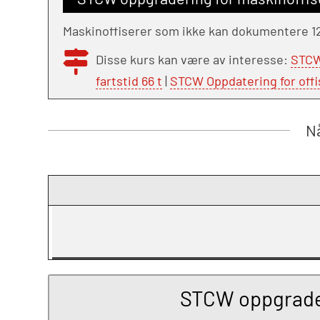
Maskinoffiserer som ikke kan dokumentere 12 
Disse kurs kan være av interesse:
STCW
fartstid 66 t
|
STCW Oppdatering for offi
Nå
STCW oppgraderi