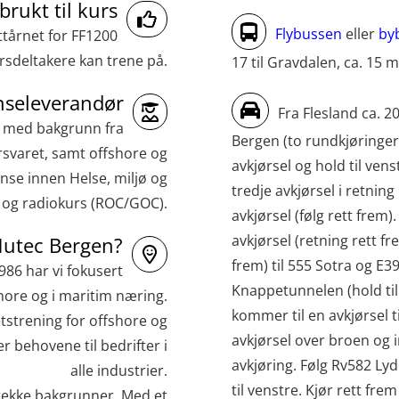
Medisinsk behandling – Kombi
brukt til kurs
(MBSBLE021)
Flybussen
eller
by
ttårnet for FF1200
sdeltakere kan trene på.
17 til Gravdalen, ca. 15 m
STCW kombi oppdatering offiserer og
med.behandling (MBS134)
seleverandør
Fra Flesland ca. 2
STCW Kombi Oppdatering Offiserer og
r med bakgrunn fra
Bergen (to rundkjøringer)
svaret, samt offshore og
Medisinsk Behandling med Webinar
avkjørsel og hold til venst
nse innen Helse, miljø og
(MBS1341)
tredje avkjørsel i retnin
e og radiokurs (ROC/GOC).
STCW Oppdatering for offiserer 24 t
avkjørsel (følg rett frem
avkjørsel (retning rett f
(MBS114)
Nutec Bergen?
frem) til 555 Sotra og E39
1986 har vi fokusert
STCW Medisinsk førstehjelp (MFA1081)
Knappetunnelen (hold til 
hore og i maritim næring.
STCW Medisinsk førstehjelp
kommer til en avkjørsel t
tstrening for offshore og
oppdatering (MBSBLE025)
avkjørsel over broen og i
 behovene til bedrifter i
avkjøring. Følg Rv582 Ly
STCW Oppdatering Medisinsk
alle industrier.
til venstre. Kjør rett fre
 rekke bakgrunner. Med et
behandling (MBSBLE018)