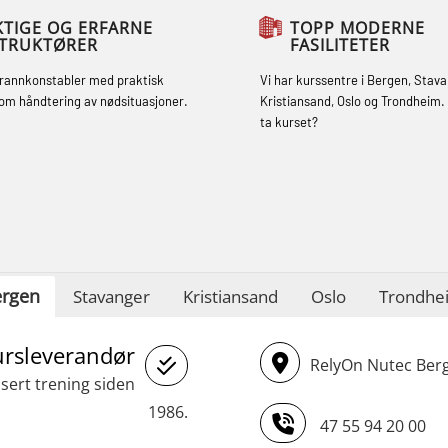
sikkerhetsopplæring for fiskere
KTIGE OG ERFARNE
TOPP MODERNE
STRUKTØRER
FASILITETER
oppdatering (MBSBLE032)
brannkonstabler med praktisk
Vi har kurssentre i Bergen, Stava
STCW Sikkerhetsopplæring for mindre
om håndtering av nødsituasjoner.
Kristiansand, Oslo og Trondheim. 
skip (MBSBLE028)
ta kurset?
STCW Sikkerhetsopplæring for mindre
skip oppdatering (MBSBLE029)
STCW Brannledelse – Oppdatering
(MBSBLE023)
rgen
STCW Oppdatering videregående
Stavanger
Kristiansand
Oslo
Trondhe
sikkerhetskurs for offiserer
ursleverandør
(MBSBLE024)
RelyOn Nutec Berg
asert trening siden
STCW Oppdatering videregående
1986.
sikkerhetskurs for offiserer og
47 55 94 20 00