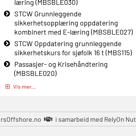
læring (MBSBLE030)
STCW Grunnleggende
sikkerhetsopplæring oppdatering
kombinert med E-læring (MBSBLE027)
STCW Oppdatering grunnleggende
sikkerhetskurs for sjøfolk 16 t (MBS115)
Passasjer- og Krisehåndtering
(MBSBLE020)
Passasjer- og Krisehåndtering
Vis mer...
oppdatering (MBSBLE019)
STCW Grunnleggende
sikkerhetsopplæring for fiskere
rsOffshore.no
i samarbeid med RelyOn Nu
(MBSBLE031)
STCW Grunnleggende