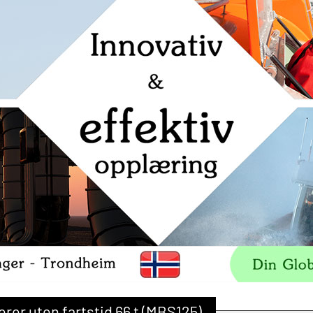
er uten fartstid 66 t (MBS125)