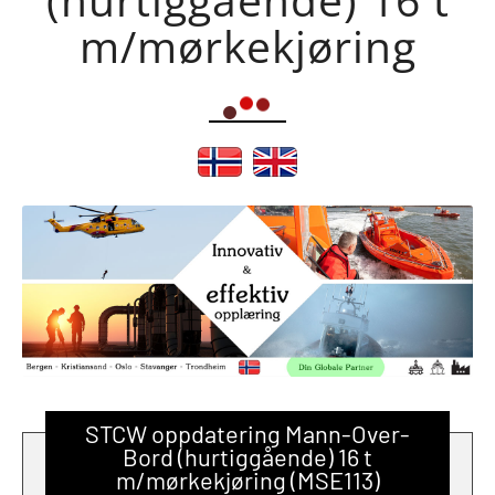
m/mørkekjøring
STCW oppdatering Mann-Over-
Bord (hurtiggående) 16 t
m/mørkekjøring (MSE113)