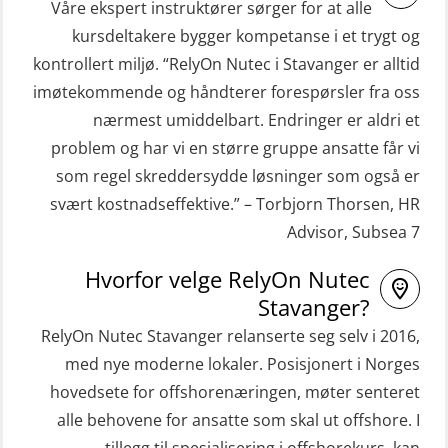
(OBSBLE044)
Våre ekspert instruktører sørger for at alle
STCW Grunnkurs Redningsfarkoster
kursdeltakere bygger kompetanse i et trygt og
HLO/MOB/Søk- og Redningslag
(MBSBLE022)
kontrollert miljø. “RelyOn Nutec i Stavanger er alltid
kombinasjon – repetisjon (OSC1162)
imøtekommende og håndterer forespørsler fra oss
STCW Hurtiggående mann over bord
HLO/Søk & Redningslag kombinasjon
nærmest umiddelbart. Endringer er aldri et
båt (HMOB) (MSE100)
– repetisjon (OSC1161)
problem og har vi en større gruppe ansatte får vi
STCW Hurtiggående mann over bord
Helikopterevakuering inkl.
som regel skreddersydde løsninger som også er
båt (HMOB) oppdatering (MSE1001)
Pustelunge (OSE1251)
svært kostnadseffektive.” – Torbjorn Thorsen, HR
Advisor, Subsea 7
STCW Livbåtfører redningsfarkoster
Helikopterevakuering med HABD,
32 t (MSE1031)
inkl. Brannslukking og Førstehjelp-
Hvorfor velge RelyOn Nutec
sivile mannskaper (FSC119)
STCW Mann-Over-Bord
Stavanger?
(hurtiggående) 32 t m/mørkekjøring
RelyOn Nutec Stavanger relanserte seg selv i 2016,
Helikopterevakuering med HABD,
(MSE112)
med nye moderne lokaler. Posisjonert i Norges
inkl. brannslukning (FSC121)
hovedsete for offshorenæringen, møter senteret
STCW Redningsfarkost oppdatering
Hjertestarter brukerkurs (OFA107)
alle behovene for ansatte som skal ut offshore. I
sliskebåt (MSE116)
Kombi Søk og Redningslag og HLO
tillegg til spesialisering i offshorekurs, kan