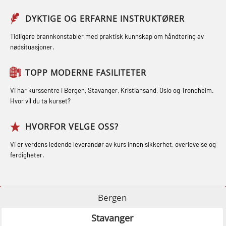
og Medisinsk Behandling med
Sikkerhetskurs for ansatte på
Webinar (MBS1341)
GOC sertifikat grunnleggende
DYKTIGE OG ERFARNE INSTRUKTØRER
oppdrettsanlegg (LBS100)
(GMDSS) (MRC101)
STCW Oppdatering for offiserer 24 t
Tidligere brannkonstabler med praktisk kunnskap om håndtering av
Ulykkesgransking – Webinar (LSP103)
nødsituasjoner.
(MBS114)
GOC sertifikat repetisjon (GMDSS)
Varme Arbeider – Slukkeøvelser
(MRC102)
STCW Medisinsk førstehjelp (MFA1081)
TOPP MODERNE FASILITETER
(LFI100)
GSK Sikkerhetskurs offshore for
STCW Medisinsk førstehjelp
Vi har kurssentre i Bergen, Stavanger, Kristiansand, Oslo og Trondheim.
oljearbeidere (OBS1055)
oppdatering (MBSBLE025)
Hvor vil du ta kurset?
GWO: BST – Offshore (Blended with
STCW Oppdatering Medisinsk
HVORFOR VELGE OSS?
Adaptive e-learning + practical)
behandling (MBSBLE018)
Vi er verdens ledende leverandør av kurs innen sikkerhet, overlevelse og
(RBSBLE018)
Påbygging fra Offshore Norge til
ferdigheter.
GWO: BST – Offshore (Blended: e-
Grunnleggende sikkerhetsopplæring
learning practical) (RBSBLE001)
for sjøfolk (MBS325)
Bergen
GWO: BST – Onshore (Blended: e-
Fallsikring (FAR108)
Stavanger
learning practical) (RBSBLE002)
GOC sertifikat grunnleggende