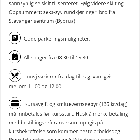
sannsynlig se skilt til senteret. Følg videre skilting.
Livbåtfører konvertering til FF48 inkl.
Oppsummert: seks-syv rundkjøringer, bro fra
repetisjon (OSE106)
Stavanger sentrum (Bybrua).
Livbåtfører sliskelivbåt repetisjon
(OSE1301)
Gode parkeringsmuligheter.
Livbåtfører sliskestuplivbåt –
grunnleggende (OSE129)
Alle dager fra 08:30 til 15:30.
Mann-Over-Bord (hurtiggående) liten
Lunsj varierer fra dag til dag, vanligvis
båt m/mørkekjøring – grunnleggende
mellom 11:00 og 12:00.
(OSE114)
Mann-Over-Bord (hurtiggående) liten
Kursavgift og smittevernsgebyr (135 kr/dag)
båt m/mørkekjøring – repetisjon
må innbetales før kursstart. Husk å merke betaling
(OSE151)
med bestillingsreferanse som oppgis på
Mann-Over-Bord (hurtiggående) liten
kursbekreftelse som kommer neste arbeidsdag.
båt u/mørkekjøring – grunnleggende