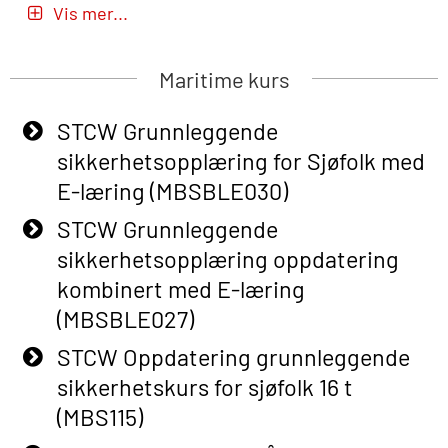
Vis mer...
E-læring (OBSBLE051)
Basic Safety Training (English) – with
Maritime kurs
Adaptive E-learning (OBSBLE047)
STCW Grunnleggende
Basic Safety Training – Refresher
sikkerhetsopplæring for Sjøfolk med
Course (English) with E-learning
E-læring (MBSBLE030)
(OBSBLE048)
STCW Grunnleggende
Basic Safety Training – Refresher
sikkerhetsopplæring oppdatering
Course (English) (OBS1063)
kombinert med E-læring
Basic Safety Training – Refresher
(MBSBLE027)
Course (English) for emergency
STCW Oppdatering grunnleggende
response personnel with Adaptive E-
sikkerhetskurs for sjøfolk 16 t
learning (OBSBLE050)
(MBS115)
Helikopterevakuering inkl pustelunge