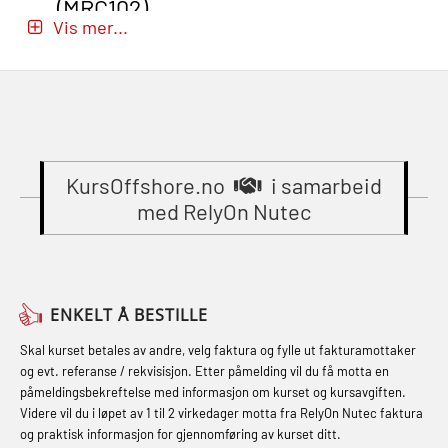
(MRC102)
(MBSBLE029)
Vis mer...
Beredskapsledelse (OER109)
GWO: BST – Onshore (Blended: e-
STCW Brannledelse – Oppdatering
Beredskapsledelse – repetisjon
learning practical) (RBSBLE002)
(MBSBLE023)
(OER1091)
Gass kurs H2S (OSP105)
STCW Oppdatering videregående
Compressed Air Emergency
Gass kurs H2S (OSP105)
sikkerhetskurs for offiserer
Breathing System (CA-EBS) Initial
(MBSBLE024)
KursOffshore.no
i samarbeid
Grunnkurs Industrivern (LSC115)
Deployment (OBS119)
med RelyOn Nutec
STCW Oppdatering videregående
Grunnkurs Røykdykking Industrivern
Compressed Air Emergency
sikkerhetskurs for offiserer og
(LFI104)
Breathing System (CA-EBS) og
Medisinsk behandling – Kombi
Skuldermåling (OBS125)
Helikopterevakuering med HABD,
(MBSBLE021)
ENKELT Å BESTILLE
inkl. brannslukning (FSC121)
FSE Førstehjelpsøvelser (LFA108)
STCW kombi oppdatering offiserer
Skal kurset betales av andre, velg faktura og fylle ut fakturamottaker
Hjertestarter brukerkurs (OFA107)
Fallsikring (FAR108)
og evt. referanse / rekvisisjon. Etter påmelding vil du få motta en
og med.behandling (MBS134)
påmeldingsbekreftelse med informasjon om kurset og kursavgiften.
Røykdykking industrivern –
Førstehjelp – repetisjon (OFA102)
Videre vil du i løpet av 1 til 2 virkedager motta fra RelyOn Nutec faktura
STCW Kombi Oppdatering Offiserer
repetisjon (LFI105)
og praktisk informasjon for gjennomføring av kurset ditt.
Førstehjelp grunnkurs (OFABLE101)