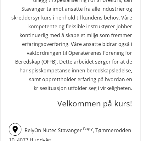
STCW Sikkerhetsopplæring for
repetisjonskurs med e-læring
Stavanger ta imot ansatte fra alle industrier og
sjøfolk på mindre skip med eLearning
skreddersyr kurs i henhold til kundens behov. Våre
(ABSBLE010)
(MBSBLE003)
kompetente og fleksible instruktører jobber
Kondisjonstest (OSC151)
kontinuerlig med å skape et miljø som fremmer
STCW oppdatering Livbåtfører
Ledertrening i beredskap og
erfaringsoverføring. Våre ansatte bidrar også i
redningsfarkoster 8 t – konvensjonell
krisehåndtering for plattformsjefer
vaktordningen til Operatørenes Forening for
båt (MSE103)
(OER105)
Beredskap (OFFB). Dette arbeidet sørger for at de
STCW oppdatering Mann-Over-Bord
har spisskompetanse innen beredskapsledelse,
Livbåtfører FF1200 repetisjon
(hurtiggående) 16 t m/mørkekjøring
samt opprettholder erfaring på hvordan en
(OSE1431)
(MSE113)
krisesituasjon utfolder seg i virkeligheten.
Livbåtfører FF1200 repetisjon
STCW oppgradering for
Velkommen på kurs!
simulator (OSE161)
dekksoffiserer uten fartstid 66 t
Livbåtfører Sliskelivbåt grunnkurs
(MBS124)
m/E-læring (OSEBLE006)
Buøy
RelyOn Nutec Stavanger
, Tømmerodden
STCW oppgradering for
Livbåtfører fritt fall FF48 repetisjon
maskinoffiserer uten fartstid 66 t
10, 4077 Hundvåg