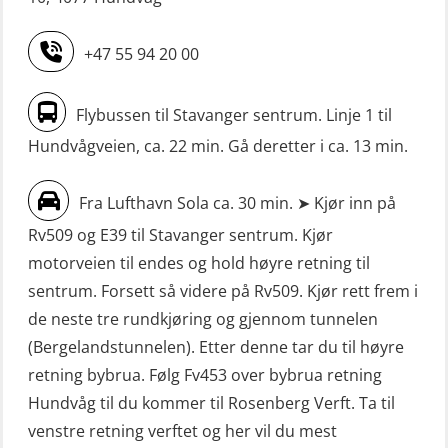
(OSE1471)
(MBS125)
+47 55 94 20 00
Livbåtfører grunnkurs m/E-læring
Sikkerhetskurs for ansatte på
FF1200 (OSE1424)
oppdrettsanlegg (LBS100)
Flybussen til Stavanger sentrum. Linje 1 til
Livbåtfører grunnkurs m/E-læring
Sjøfolk med særskilte sikringsplikter
Hundvågveien, ca. 22 min. Gå deretter i ca. 13 min.
FF1200 simulator (OSEBLE007)
(MBS1191)
Livbåtfører grunnkurs m/E-læring
Ulykkesgransking – Webinar (LSP103)
Fra Lufthavn Sola ca. 30 min. ➤ Kjør inn på
FF48 og FF1000D (OSEBLE004)
Rv509 og E39 til Stavanger sentrum. Kjør
VHF / SRC 2 dager (ORC104)
Livbåtfører grunnkurs m/E-læring
motorveien til endes og hold høyre retning til
Videregående sikkerhetsopplæring
Konvensjonell livbåt (OSEBLE005)
sentrum. Forsett så videre på Rv509. Kjør rett frem i
for skipsoffiserer (MBS100)
de neste tre rundkjøring og gjennom tunnelen
Livbåtfører konvensjonell livbåt –
(Bergelandstunnelen). Etter denne tar du til høyre
grunnleggende (OSE135)
retning bybrua. Følg Fv453 over bybrua retning
Livbåtfører konvensjonell repetisjon
Hundvåg til du kommer til Rosenberg Verft. Ta til
(OSE1361)
venstre retning verftet og her vil du mest