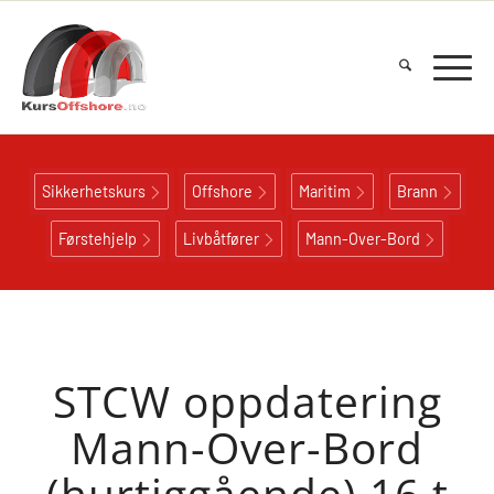
Sikkerhetskurs
Offshore
Maritim
Brann
Førstehjelp
Livbåtfører
Mann-Over-Bord
STCW oppdatering
Mann-Over-Bord
(hurtiggående) 16 t