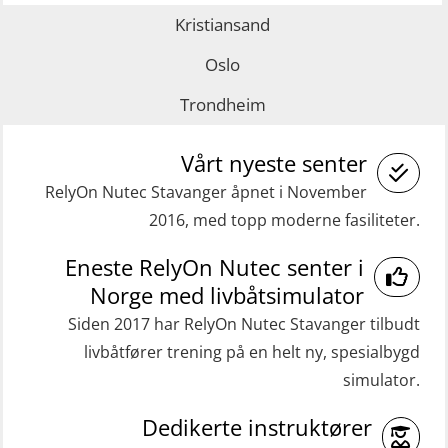
Kristiansand
GWO: BST Refresher – Offshore
(GMDSS) (MRC101)
(Blended with Adaptive e-learning +
GOC sertifikat repetisjon (GMDSS)
Oslo
practical) (RBSBLE025)
(MRC102)
Trondheim
GWO: BST Refresher – Onshore
Helikopterevakuering med HABD,
(Blended with Adaptive e-learning
Vårt nyeste senter
inkl. brannslukning (FSC121)
practical) (RBSBLE026)
RelyOn Nutec Stavanger åpnet i November
Medisinsk behandling 40 t (MFA104)
2016, med topp moderne fasiliteter.
GWO: BST Refresher – Onshore
Medisinsk førstehjelp 8 t (MFA108)
(Blended: e-learning practical)
Eneste RelyOn Nutec senter i
Oppdatering medisinsk behandling 8
(RBSBLE009)
Norge med livbåtsimulator
t (MFA107)
Gass kurs H2S (OSP105)
Siden 2017 har RelyOn Nutec Stavanger tilbudt
ROC sertifikat grunnleggende
livbåtfører trening på en helt ny, spesialbygd
Grunnleggende sikkerhetskurs –
(GMDSS) (ORC102)
simulator.
Repetisjon (Norsk) for
ROC sertifikat repetisjon (GMDSS)
beredskapspersonell med E-læring
Dedikerte instruktører
(ORC103)