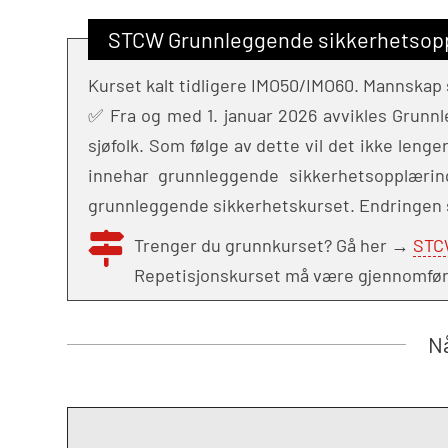
STCW Grunnleggende sikkerhetsopp
Kurset kalt tidligere IMO50/IMO60. Mannskap 
✅ Fra og med 1. januar 2026 avvikles Grunnle
sjøfolk. Som følge av dette vil det ikke lenge
innehar grunnleggende sikkerhetsopplæring 
grunnleggende sikkerhetskurset. Endringen sk
Trenger du grunnkurset? Gå her →
STCW
Repetisjonskurset må være gjennomført f
Nå