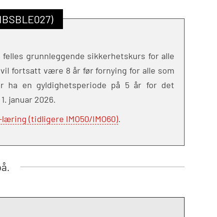
(MBSBLE027)
 felles grunnleggende sikkerhetskurs for alle
il fortsatt være 8 år før fornying for alle som
ter ha en gyldighetsperiode på 5 år for det
1. januar 2026.
læring (tidligere IMO50/IMO60)
.
på.