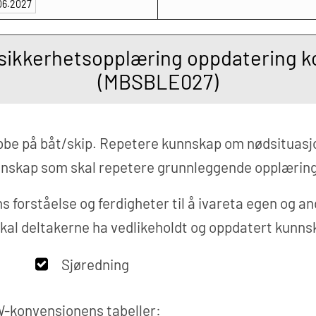
.06.2027
ikkerhetsopplæring oppdatering k
(MBSBLE027)
bbe på båt/skip. Repetere kunnskap om nødsituasjone
nnskap som skal repetere grunnleggende opplæring 
forståelse og ferdigheter til å ivareta egen og and
s, skal deltakerne ha vedlikeholdt og oppdatert kunn
Sjøredning
CW-konvensjonens tabeller: