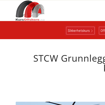
Sikkerhetskurs
Of
STCW Grunnlegg