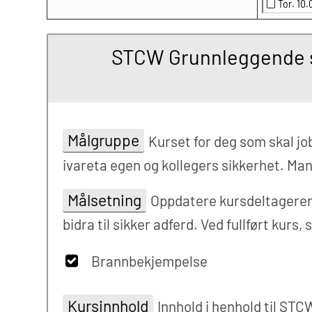
Tor. 10
STCW Grunnleggende s
Målgruppe
Kurset for deg som skal jo
ivareta egen og kollegers sikkerhet. Ma
Målsetning
Oppdatere kursdeltagerens 
bidra til sikker adferd. Ved fullført kur
Brannbekjempelse
Kursinnhold
Innhold i henhold til ST