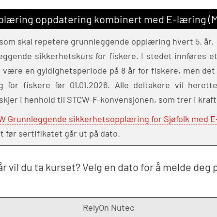
læring oppdatering kombinert med E-læring 
som skal repetere grunnleggende opplæring hvert 5. år.
ggende sikkerhetskurs for fiskere. I stedet innføres et
r være en gyldighetsperiode på 8 år for fiskere, men det v
for fiskere før 01.01.2026. Alle deltakere vil heret
jer i henhold til STCW-F-konvensjonen, som trer i kraft 
 Grunnleggende sikkerhetsopplæring for Sjøfolk med E-
ør sertifikatet går ut på dato.
r vil du ta kurset? Velg en dato for å melde deg 
RelyOn Nutec