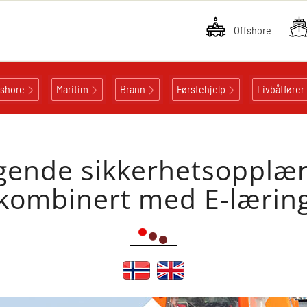
Offshore
fshore
Maritim
Brann
Førstehjelp
Livbåtfører
ende sikkerhetsopplær
kombinert med E-lærin