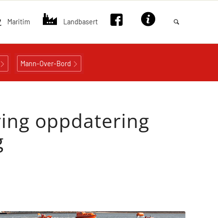
Maritim
Landbasert
Mann-Over-Bord
ing oppdatering
g