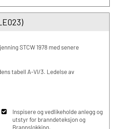
LE023)
odkjenning STCW 1978 med senere
ens tabell A-VI/3. Ledelse av
Inspisere og vedlikeholde anlegg og
utstyr for branndeteksjon og
Brannslokking.