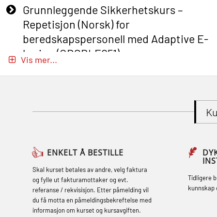
Grunnleggende Sikkerhetskurs –
Repetisjon (Norsk) for
beredskapspersonell med Adaptive E-
læring (OBSBLE051)
Vis mer...
Basic Safety Training (English) – with
Adaptive E-learning (OBSBLE047)
Basic Safety Training – Refresher
Ku
Course (English) with E-learning
(OBSBLE048)
Basic Safety Training – Refresher
ENKELT Å BESTILLE
DY
IN
Course (English) (OBS1063)
Skal kurset betales av andre, velg faktura
Tidligere 
og fylle ut fakturamottaker og evt.
Basic Safety Training – Refresher
kunnskap 
referanse / rekvisisjon. Etter påmelding vil
Course (English) for emergency
du få motta en påmeldingsbekreftelse med
informasjon om kurset og kursavgiften.
response personnel with Adaptive E-