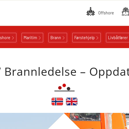
Offshore
fshore
Maritim
Brann
Førstehjelp
Livbåtfører
 Brannledelse – Oppdat