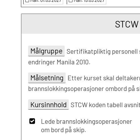
Man. 01.03.2027
Man. 15.03.2027
STCW 
Målgruppe
Sertifikatpliktig persone
endringer Manila 2010.
Målsetning
Etter kurset skal deltake
brannslokkingsoperasjoner ombord på s
Kursinnhold
STCW koden tabell avsnit
Lede brannslokkingsoperasjoner
om bord på skip.