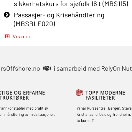
sikkerhetskurs for sjøfolk 16 t (MBS115)
Passasjer- og Krisehåndtering
(MBSBLE020)
Passasjer- og Krisehåndtering
Vis mer...
oppdatering (MBSBLE019)
STCW Grunnleggende
sikkerhetsopplæring for fiskere
rsOffshore.no
i samarbeid med RelyOn Nu
(MBSBLE031)
STCW Grunnleggende
sikkerhetsopplæring for fiskere
KTIGE OG ERFARNE
TOPP MODERNE
STRUKTØRER
FASILITETER
oppdatering (MBSBLE032)
brannkonstabler med praktisk
Vi har kurssentre i Bergen, Stava
STCW Sikkerhetsopplæring for mindre
om håndtering av nødsituasjoner.
Kristiansand, Oslo og Trondheim. 
skip (MBSBLE028)
ta kurset?