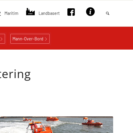
Maritim
Landbasert
Mann-Over-Bord
ering