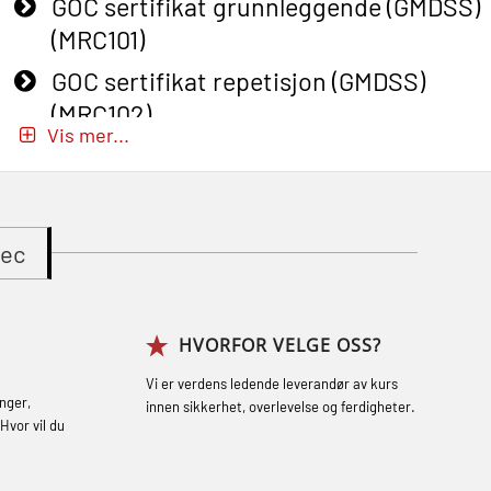
GOC sertifikat grunnleggende (GMDSS)
(MRC101)
GOC sertifikat repetisjon (GMDSS)
(MRC102)
Vis mer...
GWO: BST – Onshore (Blended: e-
learning practical) (RBSBLE002)
Gass kurs H2S (OSP105)
tec
Gass kurs H2S (OSP105)
Grunnkurs Industrivern (LSC115)
HVORFOR VELGE OSS?
Grunnkurs Røykdykking Industrivern
(LFI104)
Vi er verdens ledende leverandør av kurs
nger,
innen sikkerhet, overlevelse og ferdigheter.
Helikopterevakuering med HABD, inkl.
Hvor vil du
brannslukning (FSC121)