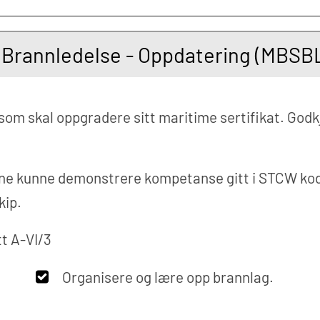
Brannledelse - Oppdatering (MBSB
ll som skal oppgradere sitt maritime sertifikat. G
rne kunne demonstrere kompetanse gitt i STCW kod
kip.
t A-VI/3
Organisere og lære opp brannlag.