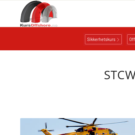
Sikkerhetskurs
Of
STCW