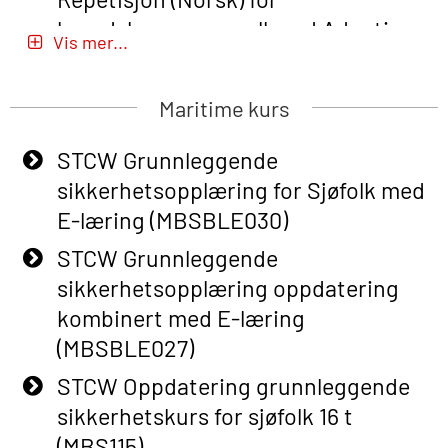
beredskapspersonell med Adaptive
Vis mer...
E-læring (OBSBLE051)
Basic Safety Training (English) – with
Maritime kurs
Adaptive E-learning (OBSBLE047)
STCW Grunnleggende
Basic Safety Training – Refresher
sikkerhetsopplæring for Sjøfolk med
Course (English) with E-learning
E-læring (MBSBLE030)
(OBSBLE048)
STCW Grunnleggende
Basic Safety Training – Refresher
sikkerhetsopplæring oppdatering
Course (English) (OBS1063)
kombinert med E-læring
Basic Safety Training – Refresher
(MBSBLE027)
Course (English) for emergency
STCW Oppdatering grunnleggende
response personnel with Adaptive E-
sikkerhetskurs for sjøfolk 16 t
learning (OBSBLE050)
(MBS115)