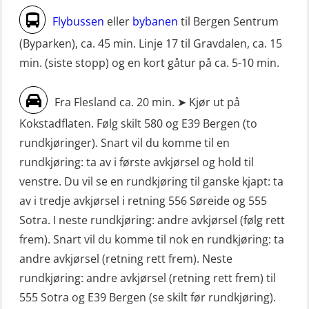
Livbåtfører fritt fall FF48 repetisjon
maskinoffiserer uten fartstid 66 t
Flybussen
eller
bybanen
til Bergen Sentrum
(OSE1471)
(MBS125)
(Byparken), ca. 45 min. Linje 17 til Gravdalen, ca. 15
Livbåtfører grunnkurs m/E-læring
min. (siste stopp) og en kort gåtur på ca. 5-10 min.
Sikkerhetskurs for ansatte på
FF1200 (OSE1424)
oppdrettsanlegg (LBS100)
Fra Flesland ca. 20 min. ➤ Kjør ut på
Livbåtfører grunnkurs m/E-læring
Sjøfolk med særskilte sikringsplikter
Kokstadflaten. Følg skilt 580 og E39 Bergen (to
FF1200 simulator (OSEBLE007)
(MBS1191)
rundkjøringer). Snart vil du komme til en
Livbåtfører grunnkurs m/E-læring
Ulykkesgransking – Webinar (LSP103)
rundkjøring: ta av i første avkjørsel og hold til
FF48 og FF1000D (OSEBLE004)
venstre. Du vil se en rundkjøring til ganske kjapt: ta
VHF / SRC 2 dager (ORC104)
Livbåtfører grunnkurs m/E-læring
av i tredje avkjørsel i retning 556 Søreide og 555
Videregående sikkerhetsopplæring
Konvensjonell livbåt (OSEBLE005)
Sotra. I neste rundkjøring: andre avkjørsel (følg rett
for skipsoffiserer (MBS100)
frem). Snart vil du komme til nok en rundkjøring: ta
Livbåtfører konvensjonell livbåt –
andre avkjørsel (retning rett frem). Neste
grunnleggende (OSE135)
rundkjøring: andre avkjørsel (retning rett frem) til
Livbåtfører konvensjonell repetisjon
555 Sotra og E39 Bergen (se skilt før rundkjøring).