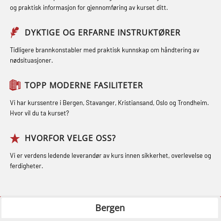
repetisjon (LFI105)
og praktisk informasjon for gjennomføring av kurset ditt.
Førstehjelp grunnkurs (OFABLE101)
og Medisinsk Behandling med
Sikkerhetskurs for ansatte på
Webinar (MBS1341)
GOC sertifikat grunnleggende
DYKTIGE OG ERFARNE INSTRUKTØRER
oppdrettsanlegg (LBS100)
(GMDSS) (MRC101)
STCW Oppdatering for offiserer 24 t
Tidligere brannkonstabler med praktisk kunnskap om håndtering av
Ulykkesgransking – Webinar (LSP103)
nødsituasjoner.
(MBS114)
GOC sertifikat repetisjon (GMDSS)
Varme Arbeider – Slukkeøvelser
(MRC102)
STCW Medisinsk førstehjelp (MFA1081)
TOPP MODERNE FASILITETER
(LFI100)
GSK Sikkerhetskurs offshore for
STCW Medisinsk førstehjelp
Vi har kurssentre i Bergen, Stavanger, Kristiansand, Oslo og Trondheim.
oljearbeidere (OBS1055)
oppdatering (MBSBLE025)
Hvor vil du ta kurset?
GWO: BST – Offshore (Blended with
STCW Oppdatering Medisinsk
HVORFOR VELGE OSS?
Adaptive e-learning + practical)
behandling (MBSBLE018)
Vi er verdens ledende leverandør av kurs innen sikkerhet, overlevelse og
(RBSBLE018)
Påbygging fra Offshore Norge til
ferdigheter.
GWO: BST – Offshore (Blended: e-
Grunnleggende sikkerhetsopplæring
learning practical) (RBSBLE001)
for sjøfolk (MBS325)
Bergen
GWO: BST – Onshore (Blended: e-
Fallsikring (FAR108)