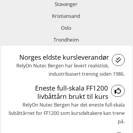
Stavanger
learning practical) (RBSBLE002)
GOC sertifikat grunnleggende
Kristiansand
GWO: BST Refresher – Offshore
(GMDSS) (MRC101)
(Blended with Adaptive e-learning +
GOC sertifikat repetisjon (GMDSS)
Oslo
practical) (RBSBLE025)
(MRC102)
Trondheim
GWO: BST Refresher – Onshore
Helikopterevakuering med HABD,
(Blended with Adaptive e-learning
Norges eldste kursleverandør
inkl. brannslukning (FSC121)
practical) (RBSBLE026)
RelyOn Nutec Bergen har levert realistisk,
Medisinsk behandling 40 t (MFA104)
industribasert trening siden 1986.
GWO: BST Refresher – Onshore
Medisinsk førstehjelp 8 t (MFA108)
(Blended: e-learning practical)
Eneste full-skala FF1200
Oppdatering medisinsk behandling 8
(RBSBLE009)
livbåttårn brukt til kurs
t (MFA107)
Gass kurs H2S (OSP105)
RelyOn Nutec Bergen har det eneste full-skala
ROC sertifikat grunnleggende
livbåttårnet for FF1200 som kursdeltakere kan trene
Grunnleggende sikkerhetskurs –
(GMDSS) (ORC102)
på.
Repetisjon (Norsk) for
ROC sertifikat repetisjon (GMDSS)