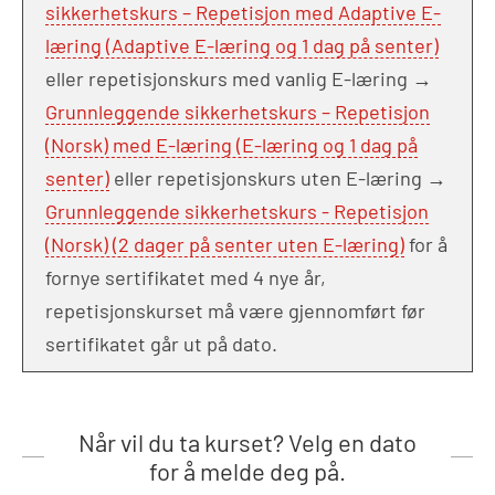
sikkerhetskurs – Repetisjon med Adaptive E-
læring (Adaptive E-læring og 1 dag på senter)
eller repetisjonskurs med vanlig E-læring →
Grunnleggende sikkerhetskurs – Repetisjon
(Norsk) med E-læring (E-læring og 1 dag på
senter)
eller repetisjonskurs uten E-læring →
Grunnleggende sikkerhetskurs - Repetisjon
(Norsk) (2 dager på senter uten E-læring)
for å
fornye sertifikatet med 4 nye år,
repetisjonskurset må være gjennomført før
sertifikatet går ut på dato.
Når vil du ta kurset? Velg en dato
for å melde deg på.