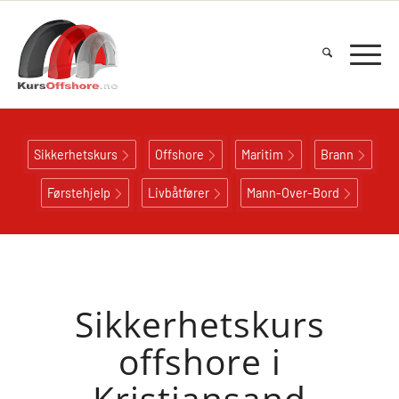
Sikkerhetskurs
Offshore
Maritim
Brann
Førstehjelp
Livbåtfører
Mann-Over-Bord
Sikkerhetskurs
offshore i
Kristiansand