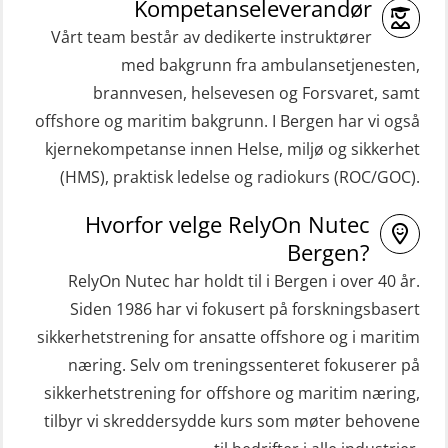
beredskapspersonell med E-læring
Kompetanseleverandør
(ORC103)
(OBSBLE044)
Vårt team består av dedikerte instruktører
STCW Grunnkurs Redningsfarkoster
med bakgrunn fra ambulansetjenesten,
HLO/MOB/Søk- og Redningslag
(MBSBLE022)
brannvesen, helsevesen og Forsvaret, samt
kombinasjon – repetisjon (OSC1162)
offshore og maritim bakgrunn. I Bergen har vi også
STCW Hurtiggående mann over bord
HLO/Søk & Redningslag kombinasjon
kjernekompetanse innen Helse, miljø og sikkerhet
båt (HMOB) (MSE100)
– repetisjon (OSC1161)
(HMS), praktisk ledelse og radiokurs (ROC/GOC).
STCW Hurtiggående mann over bord
Helikopterevakuering inkl.
Hvorfor velge RelyOn Nutec
båt (HMOB) oppdatering (MSE1001)
Pustelunge (OSE1251)
Bergen?
STCW Livbåtfører redningsfarkoster
Helikopterevakuering med HABD,
RelyOn Nutec har holdt til i Bergen i over 40 år.
32 t (MSE1031)
inkl. Brannslukking og Førstehjelp-
Siden 1986 har vi fokusert på forskningsbasert
sivile mannskaper (FSC119)
STCW Mann-Over-Bord
sikkerhetstrening for ansatte offshore og i maritim
(hurtiggående) 32 t m/mørkekjøring
næring. Selv om treningssenteret fokuserer på
Helikopterevakuering med HABD,
sikkerhetstrening for offshore og maritim næring,
(MSE112)
inkl. brannslukning (FSC121)
tilbyr vi skreddersydde kurs som møter behovene
STCW Redningsfarkost oppdatering
Hjertestarter brukerkurs (OFA107)