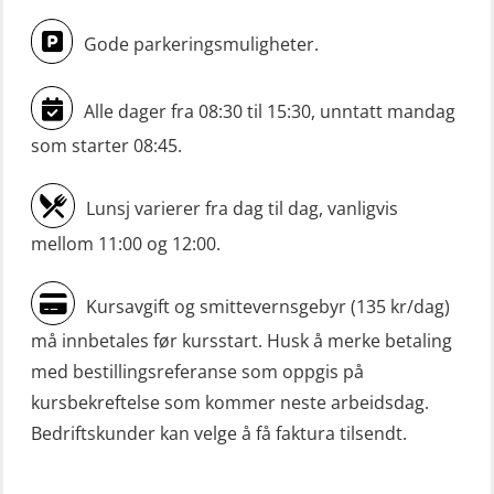
båt u/mørkekjøring – grunnleggende
Gode parkeringsmuligheter.
(OSE1142)
Mann-Over-Bord liten båt (MOB)
Alle dager fra 08:30 til 15:30, unntatt mandag
u/mørkekjøring – repetisjon (OSE152)
som starter 08:45.
Mørkekjøring-modul for Mann-Over-
Lunsj varierer fra dag til dag, vanligvis
Bord (hurtiggående) liten båt
mellom 11:00 og 12:00.
(OSE1001)
ROC sertifikat grunnleggende
Kursavgift og smittevernsgebyr (135 kr/dag)
(GMDSS) (ORC102)
må innbetales før kursstart. Husk å merke betaling
ROC sertifikat repetisjon (GMDSS)
med bestillingsreferanse som oppgis på
(ORC103)
kursbekreftelse som kommer neste arbeidsdag.
Bedriftskunder kan velge å få faktura tilsendt.
Skadestedsledelse (OER108)
Skadestedsledelse – repetisjon