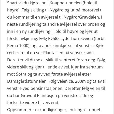
(OSE1361)
Snart vil du kjøre inn i Knappetunnelen (hold til
høyre). Følg skilting til Nygård og ut på motorvei til
Livbåtfører konvertering til FF48 inkl.
du kommer til en avkjørsel til Nygård/Gravdalen. I
repetisjon (OSE106)
neste rundkjøring ta andre avkjørsel over broen og
Livbåtfører sliskelivbåt repetisjon
inn i en ny rundkjøring. Hold til høyre og kjør ut
(OSE1301)
første avkjøring. Følg Rv582 Lyderhornsveien (forbi
Rema 1000), og ta andre innkjørsel til venstre. Kjør
Livbåtfører sliskestuplivbåt –
rett frem til du ser Plantasjen på venstre side.
grunnleggende (OSE129)
Deretter vil du se et skilt til senteret foran deg. Følg
Mann-Over-Bord (hurtiggående) liten
videre skilt og kjør til ende av vei. Kjør fra sentrum
båt m/mørkekjøring – grunnleggende
mot Sotra og ta av ved første avkjørsel etter
(OSE114)
Damsgårdstunnelen. Følg veien ca. 200m og ta av til
Mann-Over-Bord (hurtiggående) liten
venstre ved bensinstasjonen. Deretter følg veien til
du har Gravdal Plantasjen på venstre side og
båt m/mørkekjøring – repetisjon
fortsette videre til veis end.
(OSE151)
Oppsummert: ni rundkjøringer, en lengre tunnel.
Mann-Over-Bord (hurtiggående) liten