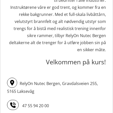
til bedrifter i alle industrier.
sliskebåt (MSE116)
Kombi Søk og Redningslag og HLO
Instruktørene våre er god trent, og kommer fra en
STCW Sikkerhetsopplæring for
repetisjonskurs med e-læring
rekke bakgrunner. Med et full-skala livbåttårn,
sjøfolk på mindre skip med eLearning
velutstyrt brannfelt og alt nødvendig utstyr som
(ABSBLE010)
(MBSBLE003)
trengs for å bistå med realistisk trening innenfor
Kondisjonstest (OSC151)
sikre rammer, tilbyr RelyOn Nutec Bergen
STCW oppdatering Livbåtfører
Ledertrening i beredskap og
deltakerne alt de trenger for å utføre jobben sin på
redningsfarkoster 8 t – konvensjonell
krisehåndtering for plattformsjefer
en sikker måte.
båt (MSE103)
(OER105)
Velkommen på kurs!
STCW oppdatering Mann-Over-Bord
Livbåtfører FF1200 repetisjon
(hurtiggående) 16 t m/mørkekjøring
(OSE1431)
(MSE113)
Livbåtfører FF1200 repetisjon
RelyOn Nutec Bergen, Gravdalsveien 255,
STCW oppgradering for
simulator (OSE161)
5165 Laksevåg
dekksoffiserer uten fartstid 66 t
Livbåtfører Sliskelivbåt grunnkurs
(MBS124)
47 55 94 20 00
m/E-læring (OSEBLE006)
STCW oppgradering for