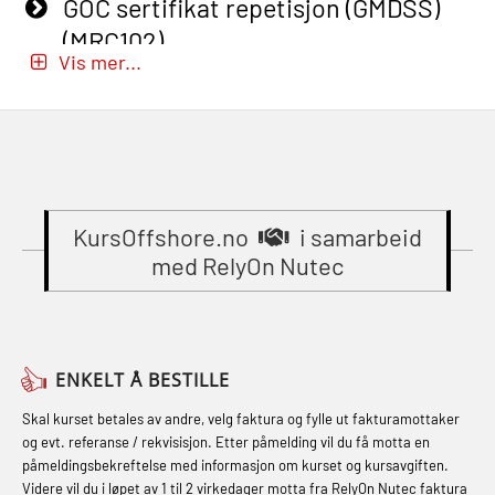
GOC sertifikat repetisjon (GMDSS)
mindre skip oppdatering
(OBS1052)
(MRC102)
(MBSBLE029)
Vis mer...
Beredskapsledelse (OER109)
GWO: BST – Onshore (Blended: e-
STCW Brannledelse – Oppdatering
Beredskapsledelse – repetisjon
learning practical) (RBSBLE002)
(MBSBLE023)
(OER1091)
Gass kurs H2S (OSP105)
STCW Oppdatering videregående
Compressed Air Emergency
Gass kurs H2S (OSP105)
sikkerhetskurs for offiserer
Breathing System (CA-EBS) Initial
(MBSBLE024)
KursOffshore.no
i samarbeid
Grunnkurs Industrivern (LSC115)
Deployment (OBS119)
med RelyOn Nutec
STCW Oppdatering videregående
Grunnkurs Røykdykking Industrivern
Compressed Air Emergency
sikkerhetskurs for offiserer og
(LFI104)
Breathing System (CA-EBS) og
Medisinsk behandling – Kombi
Skuldermåling (OBS125)
Helikopterevakuering med HABD,
(MBSBLE021)
ENKELT Å BESTILLE
inkl. brannslukning (FSC121)
FSE Førstehjelpsøvelser (LFA108)
STCW kombi oppdatering offiserer
Skal kurset betales av andre, velg faktura og fylle ut fakturamottaker
Hjertestarter brukerkurs (OFA107)
Fallsikring (FAR108)
og evt. referanse / rekvisisjon. Etter påmelding vil du få motta en
og med.behandling (MBS134)
påmeldingsbekreftelse med informasjon om kurset og kursavgiften.
Røykdykking industrivern –
Førstehjelp – repetisjon (OFA102)
Videre vil du i løpet av 1 til 2 virkedager motta fra RelyOn Nutec faktura
STCW Kombi Oppdatering Offiserer