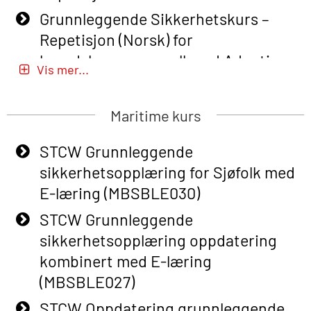
Grunnleggende Sikkerhetskurs –
Repetisjon (Norsk) for
beredskapspersonell med Adaptive
Vis mer...
E-læring (OBSBLE051)
Basic Safety Training (English) – with
Maritime kurs
Adaptive E-learning (OBSBLE047)
STCW Grunnleggende
Basic Safety Training – Refresher
sikkerhetsopplæring for Sjøfolk med
Course (English) with E-learning
E-læring (MBSBLE030)
(OBSBLE048)
STCW Grunnleggende
Basic Safety Training – Refresher
sikkerhetsopplæring oppdatering
Course (English) (OBS1063)
kombinert med E-læring
Basic Safety Training – Refresher
(MBSBLE027)
Course (English) for emergency
STCW Oppdatering grunnleggende