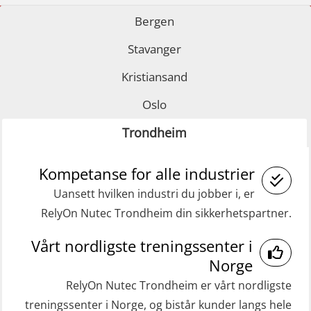
learning practical) (RBSBLE001)
for sjøfolk (MBS325)
Bergen
GWO: BST – Onshore (Blended: e-
Fallsikring (FAR108)
Stavanger
learning practical) (RBSBLE002)
GOC sertifikat grunnleggende
Kristiansand
GWO: BST Refresher – Offshore
(GMDSS) (MRC101)
(Blended with Adaptive e-learning +
Oslo
GOC sertifikat repetisjon (GMDSS)
practical) (RBSBLE025)
(MRC102)
Trondheim
GWO: BST Refresher – Onshore
Helikopterevakuering med HABD,
(Blended with Adaptive e-learning
Kompetanse for alle industrier
inkl. brannslukning (FSC121)
practical) (RBSBLE026)
Uansett hvilken industri du jobber i, er
Medisinsk behandling 40 t (MFA104)
RelyOn Nutec Trondheim din sikkerhetspartner.
GWO: BST Refresher – Onshore
Medisinsk førstehjelp 8 t (MFA108)
(Blended: e-learning practical)
Vårt nordligste treningssenter i
Oppdatering medisinsk behandling 8
(RBSBLE009)
Norge
t (MFA107)
Gass kurs H2S (OSP105)
RelyOn Nutec Trondheim er vårt nordligste
ROC sertifikat grunnleggende
treningssenter i Norge, og bistår kunder langs hele
Grunnleggende sikkerhetskurs –