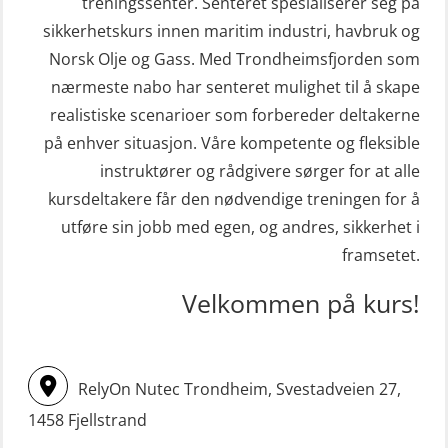
(MSE112)
treningssenter. Senteret spesialiserer seg på
inkl. brannslukning (FSC121)
sikkerhetskurs innen maritim industri, havbruk og
STCW Redningsfarkost oppdatering
Hjertestarter brukerkurs (OFA107)
Norsk Olje og Gass. Med Trondheimsfjorden som
sliskebåt (MSE116)
Kombi Søk og Redningslag og HLO
nærmeste nabo har senteret mulighet til å skape
STCW Sikkerhetsopplæring for
repetisjonskurs med e-læring
realistiske scenarioer som forbereder deltakerne
sjøfolk på mindre skip med eLearning
på enhver situasjon. Våre kompetente og fleksible
(ABSBLE010)
(MBSBLE003)
instruktører og rådgivere sørger for at alle
Kondisjonstest (OSC151)
kursdeltakere får den nødvendige treningen for å
STCW oppdatering Livbåtfører
Ledertrening i beredskap og
utføre sin jobb med egen, og andres, sikkerhet i
redningsfarkoster 8 t – konvensjonell
krisehåndtering for plattformsjefer
framsetet.
båt (MSE103)
(OER105)
Velkommen på kurs!
STCW oppdatering Mann-Over-Bord
Livbåtfører FF1200 repetisjon
(hurtiggående) 16 t m/mørkekjøring
(OSE1431)
(MSE113)
Livbåtfører FF1200 repetisjon
RelyOn Nutec Trondheim, Svestadveien 27,
STCW oppgradering for
simulator (OSE161)
1458 Fjellstrand
dekksoffiserer uten fartstid 66 t