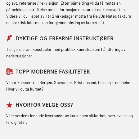
Hjertestarter brukerkurs (OFA107)
Fallsikring (FAR108)
og evt. referanse / rekvisisjon. Etter påmelding vil du få motta en
og med.behandling (MBS134)
påmeldingsbekreftelse med informasjon om kurset og kursavgiften.
Røykdykking industrivern –
Førstehjelp – repetisjon (OFA102)
Videre vil du i løpet av 1 til 2 virkedager motta fra RelyOn Nutec faktura
STCW Kombi Oppdatering Offiserer
repetisjon (LFI105)
og praktisk informasjon for gjennomføring av kurset ditt.
Førstehjelp grunnkurs (OFABLE101)
og Medisinsk Behandling med
Sikkerhetskurs for ansatte på
Webinar (MBS1341)
GOC sertifikat grunnleggende
DYKTIGE OG ERFARNE INSTRUKTØRER
oppdrettsanlegg (LBS100)
(GMDSS) (MRC101)
STCW Oppdatering for offiserer 24 t
Tidligere brannkonstabler med praktisk kunnskap om håndtering av
Ulykkesgransking – Webinar (LSP103)
nødsituasjoner.
(MBS114)
GOC sertifikat repetisjon (GMDSS)
Varme Arbeider – Slukkeøvelser
(MRC102)
STCW Medisinsk førstehjelp (MFA1081)
TOPP MODERNE FASILITETER
(LFI100)
GSK Sikkerhetskurs offshore for
STCW Medisinsk førstehjelp
Vi har kurssentre i Bergen, Stavanger, Kristiansand, Oslo og Trondheim.
oljearbeidere (OBS1055)
oppdatering (MBSBLE025)
Hvor vil du ta kurset?
GWO: BST – Offshore (Blended with
STCW Oppdatering Medisinsk
HVORFOR VELGE OSS?
Adaptive e-learning + practical)
behandling (MBSBLE018)
Vi er verdens ledende leverandør av kurs innen sikkerhet, overlevelse og
(RBSBLE018)
Påbygging fra Offshore Norge til
ferdigheter.
GWO: BST – Offshore (Blended: e-
Grunnleggende sikkerhetsopplæring