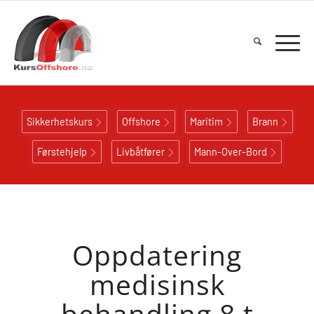
Sikkerhetskurs
Offshore
Maritim
Brann
Førstehjelp
Livbåtfører
Mann-Over-Bord
Oppdatering
medisinsk
behandling 8 t