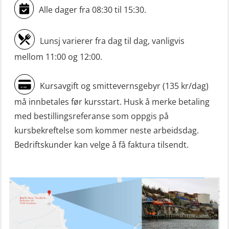
Alle dager fra 08:30 til 15:30.
Livbåtfører konvensjonell repetisjon
(OSE1361)
Lunsj varierer fra dag til dag, vanligvis
Livbåtfører konvertering til FF48 inkl.
mellom 11:00 og 12:00.
repetisjon (OSE106)
Kursavgift og smittevernsgebyr (135 kr/dag)
Livbåtfører sliskelivbåt repetisjon
må innbetales før kursstart. Husk å merke betaling
(OSE1301)
med bestillingsreferanse som oppgis på
Livbåtfører sliskestuplivbåt –
kursbekreftelse som kommer neste arbeidsdag.
grunnleggende (OSE129)
Bedriftskunder kan velge å få faktura tilsendt.
Mann-Over-Bord (hurtiggående) liten
båt m/mørkekjøring – grunnleggende
(OSE114)
Mann-Over-Bord (hurtiggående) liten
båt m/mørkekjøring – repetisjon