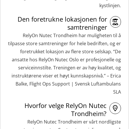
(GMDSS) (ORC102)
kystlinjen.
Repetisjon (Norsk) for
ROC sertifikat repetisjon (GMDSS)
beredskapspersonell med E-læring
Den foretrukne lokasjonen for
(ORC103)
(OBSBLE044)
samtreninger
STCW Grunnkurs Redningsfarkoster
RelyOn Nutec Trondheim har muligheten til å
HLO/MOB/Søk- og Redningslag
(MBSBLE022)
tilpasse store samtreninger for hele bedriften, og er
kombinasjon – repetisjon (OSC1162)
foretrukket lokasjon av flere store selskap. “De
STCW Hurtiggående mann over bord
HLO/Søk & Redningslag kombinasjon
ansatte hos RelyOn Nutec Oslo er profesjonelle og
båt (HMOB) (MSE100)
– repetisjon (OSC1161)
serviceinnstilte. Treningen er av høy kvalitet, og
STCW Hurtiggående mann over bord
Helikopterevakuering inkl.
instruktørene viser et høyt kunnskapsnivå.” – Erica
båt (HMOB) oppdatering (MSE1001)
Pustelunge (OSE1251)
Balke, Flight Ops Support | Svensk Luftambulans
SLA
STCW Livbåtfører redningsfarkoster
Helikopterevakuering med HABD,
32 t (MSE1031)
inkl. Brannslukking og Førstehjelp-
Hvorfor velge RelyOn Nutec
sivile mannskaper (FSC119)
STCW Mann-Over-Bord
Trondheim?
(hurtiggående) 32 t m/mørkekjøring
RelyOn Nutec Trondheim er vårt nordligste
Helikopterevakuering med HABD,