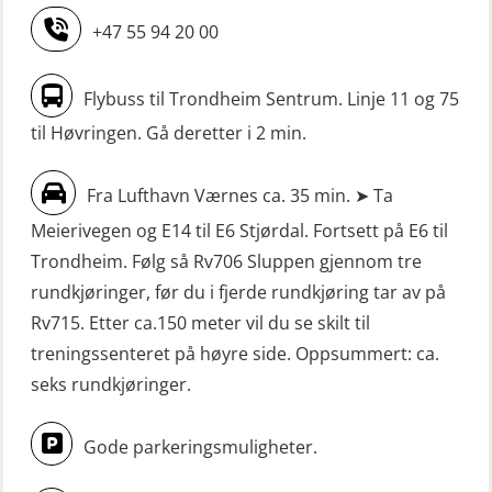
Livbåtfører Sliskelivbåt grunnkurs
(MBS124)
+47 55 94 20 00
m/E-læring (OSEBLE006)
STCW oppgradering for
Livbåtfører fritt fall FF48 repetisjon
maskinoffiserer uten fartstid 66 t
Flybuss til Trondheim Sentrum. Linje 11 og 75
(OSE1471)
(MBS125)
til Høvringen. Gå deretter i 2 min.
Livbåtfører grunnkurs m/E-læring
Sikkerhetskurs for ansatte på
FF1200 (OSE1424)
Fra Lufthavn Værnes ca. 35 min. ➤ Ta
oppdrettsanlegg (LBS100)
Meierivegen og E14 til E6 Stjørdal. Fortsett på E6 til
Livbåtfører grunnkurs m/E-læring
Sjøfolk med særskilte sikringsplikter
Trondheim. Følg så Rv706 Sluppen gjennom tre
FF1200 simulator (OSEBLE007)
(MBS1191)
rundkjøringer, før du i fjerde rundkjøring tar av på
Livbåtfører grunnkurs m/E-læring
Ulykkesgransking – Webinar (LSP103)
Rv715. Etter ca.150 meter vil du se skilt til
FF48 og FF1000D (OSEBLE004)
treningssenteret på høyre side. Oppsummert: ca.
VHF / SRC 2 dager (ORC104)
Livbåtfører grunnkurs m/E-læring
seks rundkjøringer.
Videregående sikkerhetsopplæring
Konvensjonell livbåt (OSEBLE005)
for skipsoffiserer (MBS100)
Gode parkeringsmuligheter.
Livbåtfører konvensjonell livbåt –
grunnleggende (OSE135)