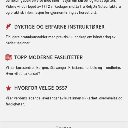
påmeldingsbekreftelse med informasjon om kurset og kursavgiften.
Røykdykking industrivern –
Førstehjelp – repetisjon (OFA102)
Videre vil du i løpet av 1 til 2 virkedager motta fra RelyOn Nutec faktura
STCW Kombi Oppdatering Offiserer
repetisjon (LFI105)
og praktisk informasjon for gjennomføring av kurset ditt.
Førstehjelp grunnkurs (OFABLE101)
og Medisinsk Behandling med
Sikkerhetskurs for ansatte på
Webinar (MBS1341)
GOC sertifikat grunnleggende
DYKTIGE OG ERFARNE INSTRUKTØRER
oppdrettsanlegg (LBS100)
(GMDSS) (MRC101)
STCW Oppdatering for offiserer 24 t
Tidligere brannkonstabler med praktisk kunnskap om håndtering av
Ulykkesgransking – Webinar (LSP103)
nødsituasjoner.
(MBS114)
GOC sertifikat repetisjon (GMDSS)
Varme Arbeider – Slukkeøvelser
(MRC102)
STCW Medisinsk førstehjelp (MFA1081)
TOPP MODERNE FASILITETER
(LFI100)
GSK Sikkerhetskurs offshore for
STCW Medisinsk førstehjelp
Vi har kurssentre i Bergen, Stavanger, Kristiansand, Oslo og Trondheim.
oljearbeidere (OBS1055)
oppdatering (MBSBLE025)
Hvor vil du ta kurset?
GWO: BST – Offshore (Blended with
STCW Oppdatering Medisinsk
HVORFOR VELGE OSS?
Adaptive e-learning + practical)
behandling (MBSBLE018)
Vi er verdens ledende leverandør av kurs innen sikkerhet, overlevelse og
(RBSBLE018)
Påbygging fra Offshore Norge til
ferdigheter.
GWO: BST – Offshore (Blended: e-
Grunnleggende sikkerhetsopplæring
learning practical) (RBSBLE001)
for sjøfolk (MBS325)