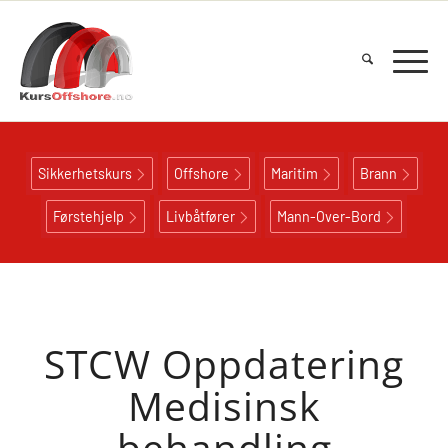
Sikkerhetskurs
Offshore
Maritim
Brann
Førstehjelp
Livbåtfører
Mann-Over-Bord
STCW Oppdatering
Medisinsk
behandling