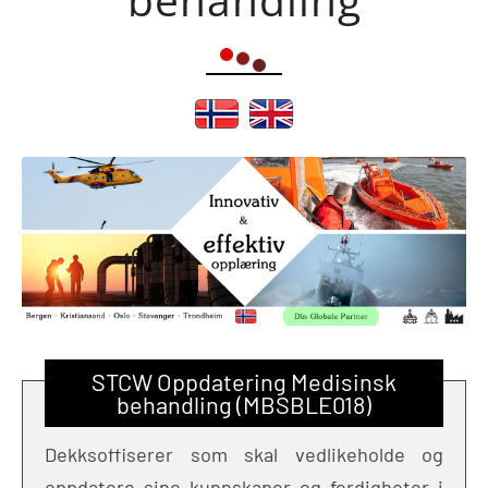
STCW Oppdatering Medisinsk
behandling (MBSBLE018)
Dekksoffiserer som skal vedlikeholde og
oppdatere sine kunnskaper og ferdigheter i