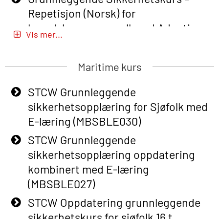
Repetisjon (Norsk) for
beredskapspersonell med Adaptive
Vis mer...
E-læring (OBSBLE051)
Basic Safety Training (English) – with
Maritime kurs
Adaptive E-learning (OBSBLE047)
STCW Grunnleggende
Basic Safety Training – Refresher
sikkerhetsopplæring for Sjøfolk med
Course (English) with E-learning
E-læring (MBSBLE030)
(OBSBLE048)
STCW Grunnleggende
Basic Safety Training – Refresher
sikkerhetsopplæring oppdatering
Course (English) (OBS1063)
kombinert med E-læring
Basic Safety Training – Refresher
(MBSBLE027)
Course (English) for emergency
STCW Oppdatering grunnleggende
response personnel with Adaptive E-
sikkerhetskurs for sjøfolk 16 t