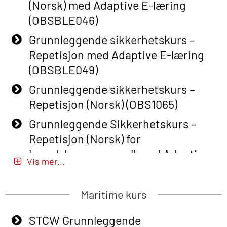
(Norsk) med Adaptive E-læring
(OBSBLE046)
Grunnleggende sikkerhetskurs –
Repetisjon med Adaptive E-læring
(OBSBLE049)
Grunnleggende sikkerhetskurs –
Repetisjon (Norsk) (OBS1065)
Grunnleggende Sikkerhetskurs –
Repetisjon (Norsk) for
beredskapspersonell med Adaptive
Vis mer...
E-læring (OBSBLE051)
Basic Safety Training (English) – with
Maritime kurs
Adaptive E-learning (OBSBLE047)
STCW Grunnleggende
Basic Safety Training – Refresher