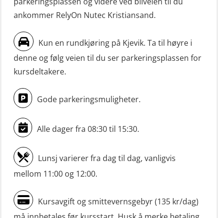
parkeringsplassen og videre ved bilveien til du
FF1200 simulator (OSEBLE007)
(MBS1191)
ankommer RelyOn Nutec Kristiansand.
Livbåtfører grunnkurs m/E-læring
Ulykkesgransking – Webinar (LSP103)
FF48 og FF1000D (OSEBLE004)
Kun en rundkjøring på Kjevik. Ta til høyre i
VHF / SRC 2 dager (ORC104)
Livbåtfører grunnkurs m/E-læring
denne og følg veien til du ser parkeringsplassen for
Videregående sikkerhetsopplæring
Konvensjonell livbåt (OSEBLE005)
kursdeltakere.
for skipsoffiserer (MBS100)
Livbåtfører konvensjonell livbåt –
Gode parkeringsmuligheter.
grunnleggende (OSE135)
Livbåtfører konvensjonell repetisjon
Alle dager fra 08:30 til 15:30.
(OSE1361)
Livbåtfører konvertering til FF48 inkl.
Lunsj varierer fra dag til dag, vanligvis
repetisjon (OSE106)
mellom 11:00 og 12:00.
Livbåtfører sliskelivbåt repetisjon
Kursavgift og smittevernsgebyr (135 kr/dag)
(OSE1301)
må innbetales før kursstart. Husk å merke betaling