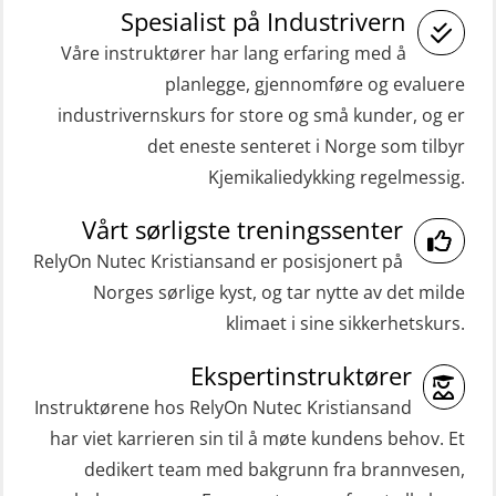
(Blended with Adaptive e-learning
Spesialist på Industrivern
inkl. brannslukning (FSC121)
practical) (RBSBLE026)
Våre instruktører har lang erfaring med å
Medisinsk behandling 40 t (MFA104)
planlegge, gjennomføre og evaluere
GWO: BST Refresher – Onshore
Medisinsk førstehjelp 8 t (MFA108)
industrivernskurs for store og små kunder, og er
(Blended: e-learning practical)
Oppdatering medisinsk behandling 8
det eneste senteret i Norge som tilbyr
(RBSBLE009)
Kjemikaliedykking regelmessig.
t (MFA107)
Gass kurs H2S (OSP105)
ROC sertifikat grunnleggende
Vårt sørligste treningssenter
Grunnleggende sikkerhetskurs –
(GMDSS) (ORC102)
RelyOn Nutec Kristiansand er posisjonert på
Repetisjon (Norsk) for
Norges sørlige kyst, og tar nytte av det milde
ROC sertifikat repetisjon (GMDSS)
beredskapspersonell med E-læring
klimaet i sine sikkerhetskurs.
(ORC103)
(OBSBLE044)
STCW Grunnkurs Redningsfarkoster
Ekspertinstruktører
HLO/MOB/Søk- og Redningslag
(MBSBLE022)
Instruktørene hos RelyOn Nutec Kristiansand
kombinasjon – repetisjon (OSC1162)
har viet karrieren sin til å møte kundens behov. Et
STCW Hurtiggående mann over bord
HLO/Søk & Redningslag kombinasjon
dedikert team med bakgrunn fra brannvesen,
båt (HMOB) (MSE100)
– repetisjon (OSC1161)