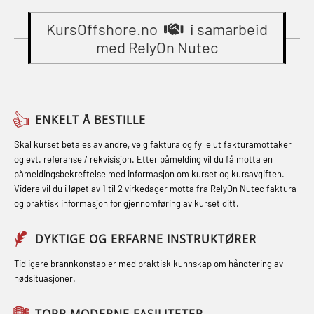
Gass kurs H2S (OSP105)
sikkerhetskurs for offiserer
Breathing System (CA-EBS) Initial
(MBSBLE024)
KursOffshore.no
i samarbeid
Grunnkurs Industrivern (LSC115)
Deployment (OBS119)
med RelyOn Nutec
STCW Oppdatering videregående
Grunnkurs Røykdykking Industrivern
Compressed Air Emergency
sikkerhetskurs for offiserer og
(LFI104)
Breathing System (CA-EBS) og
Medisinsk behandling – Kombi
Skuldermåling (OBS125)
Helikopterevakuering med HABD,
(MBSBLE021)
ENKELT Å BESTILLE
inkl. brannslukning (FSC121)
FSE Førstehjelpsøvelser (LFA108)
STCW kombi oppdatering offiserer
Skal kurset betales av andre, velg faktura og fylle ut fakturamottaker
Hjertestarter brukerkurs (OFA107)
Fallsikring (FAR108)
og evt. referanse / rekvisisjon. Etter påmelding vil du få motta en
og med.behandling (MBS134)
påmeldingsbekreftelse med informasjon om kurset og kursavgiften.
Røykdykking industrivern –
Førstehjelp – repetisjon (OFA102)
Videre vil du i løpet av 1 til 2 virkedager motta fra RelyOn Nutec faktura
STCW Kombi Oppdatering Offiserer
repetisjon (LFI105)
og praktisk informasjon for gjennomføring av kurset ditt.
Førstehjelp grunnkurs (OFABLE101)
og Medisinsk Behandling med
Sikkerhetskurs for ansatte på
Webinar (MBS1341)
GOC sertifikat grunnleggende
DYKTIGE OG ERFARNE INSTRUKTØRER
oppdrettsanlegg (LBS100)
(GMDSS) (MRC101)
STCW Oppdatering for offiserer 24 t
Tidligere brannkonstabler med praktisk kunnskap om håndtering av
Ulykkesgransking – Webinar (LSP103)
nødsituasjoner.
(MBS114)
GOC sertifikat repetisjon (GMDSS)
Varme Arbeider – Slukkeøvelser
(MRC102)
STCW Medisinsk førstehjelp (MFA1081)