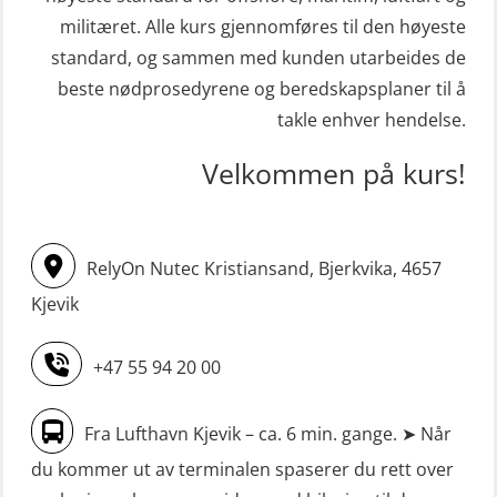
redningsfarkoster 8 t – konvensjonell
krisehåndtering for plattformsjefer
militæret. Alle kurs gjennomføres til den høyeste
båt (MSE103)
(OER105)
standard, og sammen med kunden utarbeides de
STCW oppdatering Mann-Over-Bord
beste nødprosedyrene og beredskapsplaner til å
Livbåtfører FF1200 repetisjon
(hurtiggående) 16 t m/mørkekjøring
takle enhver hendelse.
(OSE1431)
(MSE113)
Velkommen på kurs!
Livbåtfører FF1200 repetisjon
STCW oppgradering for
simulator (OSE161)
dekksoffiserer uten fartstid 66 t
Livbåtfører Sliskelivbåt grunnkurs
(MBS124)
RelyOn Nutec Kristiansand, Bjerkvika, 4657
m/E-læring (OSEBLE006)
STCW oppgradering for
Kjevik
Livbåtfører fritt fall FF48 repetisjon
maskinoffiserer uten fartstid 66 t
(OSE1471)
(MBS125)
+47 55 94 20 00
Livbåtfører grunnkurs m/E-læring
Sikkerhetskurs for ansatte på
FF1200 (OSE1424)
Fra Lufthavn Kjevik – ca. 6 min. gange. ➤ Når
oppdrettsanlegg (LBS100)
du kommer ut av terminalen spaserer du rett over
Livbåtfører grunnkurs m/E-læring
Sjøfolk med særskilte sikringsplikter