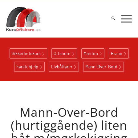
Sikkerhetskurs
Offshore
Maritim
Brann
Førstehjelp
Livbåtfører
Mann-Over-Bord
Mann-Over-Bord
(hurtiggående) liten
båt m/mørkekjøring