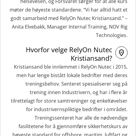
helsevesen, og Forsvaret sørger for at alle kurs
STCW Hurtiggående mann over bord
Helikopterevakuering inkl.
møter de høyeste standardene. “Vi har alltid hatt et
båt (HMOB) oppdatering (MSE1001)
Pustelunge (OSE1251)
godt samarbeid med RelyOn Nutec Kristiansand.” –
Anita Elvebakk, Manager Internal Training, NOV Rig
STCW Livbåtfører redningsfarkoster
Helikopterevakuering med HABD,
Technologies.
32 t (MSE1031)
inkl. Brannslukking og Førstehjelp-
sivile mannskaper (FSC119)
STCW Mann-Over-Bord
Hvorfor velge RelyOn Nutec
Kristiansand?
(hurtiggående) 32 t m/mørkekjøring
Helikopterevakuering med HABD,
Kristiansand ble innlemmet i RelyOn Nutec i 2015,
(MSE112)
inkl. brannslukning (FSC121)
men har lenge bistått lokale bedrifter med deres
STCW Redningsfarkost oppdatering
Hjertestarter brukerkurs (OFA107)
treningsbehov. Senteret spesialiserer seg på
sliskebåt (MSE116)
Kombi Søk og Redningslag og HLO
trening innen Industrivern, og har i flere år
STCW Sikkerhetsopplæring for
repetisjonskurs med e-læring
tilrettelagt for store samtreninger og enkeltøvelser
sjøfolk på mindre skip med eLearning
for industrivernspliktige bedrifter i området.
(ABSBLE010)
(MBSBLE003)
Treningssenteret har alle de nødvendige
Kondisjonstest (OSC151)
fasilitetene for å gjennomføre sikkerhetskurs av
STCW oppdatering Livbåtfører
Ledertrening i beredskap og
høyeste standard for offshore, maritim, luftfart og