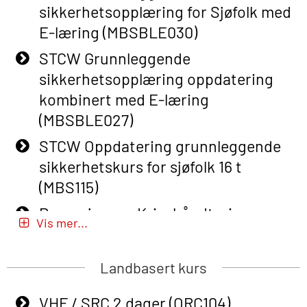
sikkerhetsopplæring for Sjøfolk med
Course (English) with E-learning
E-læring (MBSBLE030)
(OBSBLE048)
STCW Grunnleggende
Basic Safety Training – Refresher
sikkerhetsopplæring oppdatering
Course (English) (OBS1063)
kombinert med E-læring
Basic Safety Training – Refresher
(MBSBLE027)
Course (English) for emergency
STCW Oppdatering grunnleggende
response personnel with Adaptive E-
sikkerhetskurs for sjøfolk 16 t
learning (OBSBLE050)
(MBS115)
Helikopterevakuering inkl pustelunge
Passasjer- og Krisehåndtering
med adaptive e-læring (OSEBLE018)
Vis mer...
(MBSBLE020)
Helicopter Underwater Escape incl.
Passasjer- og Krisehåndtering
Airpocket with E-learning (English)
Landbasert kurs
oppdatering (MBSBLE019)
(OSEBLE009)
VHF / SRC 2 dager (ORC104)
STCW Grunnleggende