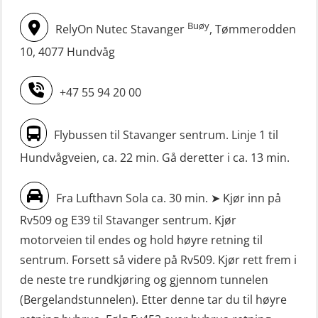
(MBS124)
m/E-læring (OSEBLE006)
Buøy
RelyOn Nutec Stavanger
, Tømmerodden
STCW oppgradering for
Livbåtfører fritt fall FF48 repetisjon
maskinoffiserer uten fartstid 66 t
10, 4077 Hundvåg
(OSE1471)
(MBS125)
+47 55 94 20 00
Livbåtfører grunnkurs m/E-læring
Sikkerhetskurs for ansatte på
FF1200 (OSE1424)
oppdrettsanlegg (LBS100)
Flybussen til Stavanger sentrum. Linje 1 til
Livbåtfører grunnkurs m/E-læring
Sjøfolk med særskilte sikringsplikter
Hundvågveien, ca. 22 min. Gå deretter i ca. 13 min.
FF1200 simulator (OSEBLE007)
(MBS1191)
Livbåtfører grunnkurs m/E-læring
Ulykkesgransking – Webinar (LSP103)
Fra Lufthavn Sola ca. 30 min. ➤ Kjør inn på
FF48 og FF1000D (OSEBLE004)
Rv509 og E39 til Stavanger sentrum. Kjør
VHF / SRC 2 dager (ORC104)
Livbåtfører grunnkurs m/E-læring
motorveien til endes og hold høyre retning til
Videregående sikkerhetsopplæring
Konvensjonell livbåt (OSEBLE005)
sentrum. Forsett så videre på Rv509. Kjør rett frem i
for skipsoffiserer (MBS100)
de neste tre rundkjøring og gjennom tunnelen
Livbåtfører konvensjonell livbåt –
(Bergelandstunnelen). Etter denne tar du til høyre
grunnleggende (OSE135)