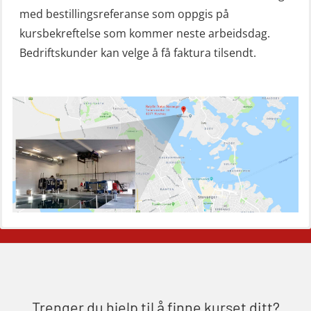
(OSE151)
med bestillingsreferanse som oppgis på
Mann-Over-Bord (hurtiggående) liten
kursbekreftelse som kommer neste arbeidsdag.
båt u/mørkekjøring – grunnleggende
Bedriftskunder kan velge å få faktura tilsendt.
(OSE1142)
Mann-Over-Bord liten båt (MOB)
u/mørkekjøring – repetisjon (OSE152)
Mørkekjøring-modul for Mann-Over-
Bord (hurtiggående) liten båt
(OSE1001)
ROC sertifikat grunnleggende
(GMDSS) (ORC102)
ROC sertifikat repetisjon (GMDSS)
(ORC103)
Trenger du hjelp til å finne kurset ditt?
Skadestedsledelse (OER108)