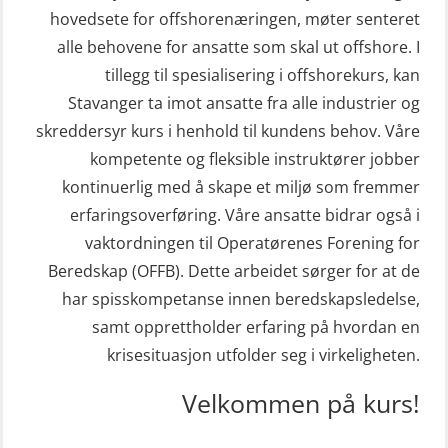
hovedsete for offshorenæringen, møter senteret
STCW Redningsfarkost oppdatering
Hjertestarter brukerkurs (OFA107)
alle behovene for ansatte som skal ut offshore. I
sliskebåt (MSE116)
Kombi Søk og Redningslag og HLO
tillegg til spesialisering i offshorekurs, kan
STCW Sikkerhetsopplæring for
repetisjonskurs med e-læring
Stavanger ta imot ansatte fra alle industrier og
sjøfolk på mindre skip med eLearning
skreddersyr kurs i henhold til kundens behov. Våre
(ABSBLE010)
(MBSBLE003)
kompetente og fleksible instruktører jobber
Kondisjonstest (OSC151)
kontinuerlig med å skape et miljø som fremmer
STCW oppdatering Livbåtfører
Ledertrening i beredskap og
erfaringsoverføring. Våre ansatte bidrar også i
redningsfarkoster 8 t – konvensjonell
krisehåndtering for plattformsjefer
vaktordningen til Operatørenes Forening for
båt (MSE103)
(OER105)
Beredskap (OFFB). Dette arbeidet sørger for at de
STCW oppdatering Mann-Over-Bord
har spisskompetanse innen beredskapsledelse,
Livbåtfører FF1200 repetisjon
(hurtiggående) 16 t m/mørkekjøring
samt opprettholder erfaring på hvordan en
(OSE1431)
(MSE113)
krisesituasjon utfolder seg i virkeligheten.
Livbåtfører FF1200 repetisjon
STCW oppgradering for
Velkommen på kurs!
simulator (OSE161)
dekksoffiserer uten fartstid 66 t
Livbåtfører Sliskelivbåt grunnkurs