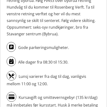
retning bybrua. Følg Fv453 over bybrua retning
Livbåtfører konvensjonell repetisjon
Hundvåg til du kommer til Rosenberg Verft. Ta til
(OSE1361)
venstre retning verftet og her vil du mest
sannsynlig se skilt til senteret. Følg videre skilting.
Livbåtfører konvertering til FF48 inkl.
Oppsummert: seks-syv rundkjøringer, bro fra
repetisjon (OSE106)
Stavanger sentrum (Bybrua).
Livbåtfører sliskelivbåt repetisjon
(OSE1301)
Gode parkeringsmuligheter.
Livbåtfører sliskestuplivbåt –
grunnleggende (OSE129)
Alle dager fra 08:30 til 15:30.
Mann-Over-Bord (hurtiggående) liten
Lunsj varierer fra dag til dag, vanligvis
båt m/mørkekjøring – grunnleggende
mellom 11:00 og 12:00.
(OSE114)
Mann-Over-Bord (hurtiggående) liten
Kursavgift og smittevernsgebyr (135 kr/dag)
båt m/mørkekjøring – repetisjon
må innbetales før kursstart. Husk å merke betaling