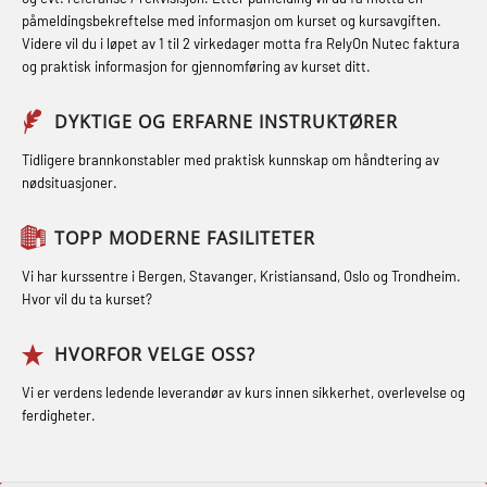
og med.behandling (MBS134)
påmeldingsbekreftelse med informasjon om kurset og kursavgiften.
Røykdykking industrivern –
Førstehjelp – repetisjon (OFA102)
Videre vil du i løpet av 1 til 2 virkedager motta fra RelyOn Nutec faktura
STCW Kombi Oppdatering Offiserer
repetisjon (LFI105)
og praktisk informasjon for gjennomføring av kurset ditt.
Førstehjelp grunnkurs (OFABLE101)
og Medisinsk Behandling med
Sikkerhetskurs for ansatte på
Webinar (MBS1341)
GOC sertifikat grunnleggende
DYKTIGE OG ERFARNE INSTRUKTØRER
oppdrettsanlegg (LBS100)
(GMDSS) (MRC101)
STCW Oppdatering for offiserer 24 t
Tidligere brannkonstabler med praktisk kunnskap om håndtering av
Ulykkesgransking – Webinar (LSP103)
nødsituasjoner.
(MBS114)
GOC sertifikat repetisjon (GMDSS)
Varme Arbeider – Slukkeøvelser
(MRC102)
STCW Medisinsk førstehjelp (MFA1081)
TOPP MODERNE FASILITETER
(LFI100)
GSK Sikkerhetskurs offshore for
STCW Medisinsk førstehjelp
Vi har kurssentre i Bergen, Stavanger, Kristiansand, Oslo og Trondheim.
oljearbeidere (OBS1055)
oppdatering (MBSBLE025)
Hvor vil du ta kurset?
GWO: BST – Offshore (Blended with
STCW Oppdatering Medisinsk
HVORFOR VELGE OSS?
Adaptive e-learning + practical)
behandling (MBSBLE018)
Vi er verdens ledende leverandør av kurs innen sikkerhet, overlevelse og
(RBSBLE018)
Påbygging fra Offshore Norge til
ferdigheter.
GWO: BST – Offshore (Blended: e-
Grunnleggende sikkerhetsopplæring
learning practical) (RBSBLE001)
for sjøfolk (MBS325)