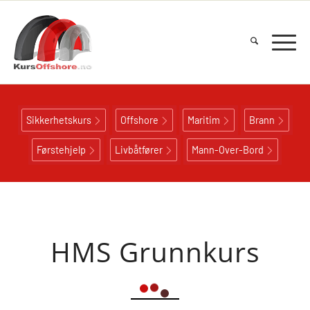
Sikkerhetskurs
Offshore
Maritim
Brann
Førstehjelp
Livbåtfører
Mann-Over-Bord
HMS Grunnkurs