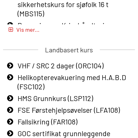
sikkerhetskurs for sjøfolk 16 t
learning (OBSBLE050)
(MBS115)
Helikopterevakuering inkl pustelunge
Passasjer- og Krisehåndtering
med adaptive e-læring (OSEBLE018)
Vis mer...
(MBSBLE020)
Helicopter Underwater Escape incl.
Passasjer- og Krisehåndtering
Airpocket with E-learning (English)
Landbasert kurs
oppdatering (MBSBLE019)
(OSEBLE009)
VHF / SRC 2 dager (ORC104)
STCW Grunnleggende
Additional Basic Safety Training for
sikkerhetsopplæring for fiskere
Helikopterevakuering med H.A.B.D
the Norwegian Sector (OBS117)
(MBSBLE031)
(FSC102)
Grunnleggende Sikkerhetskurs –
STCW Grunnleggende
HMS Grunnkurs (LSP112)
Rep. for helikoptermannskap inkl.
sikkerhetsopplæring for fiskere
HABD (FSC122)
FSE Førstehjelpsøvelser (LFA108)
oppdatering (MBSBLE032)
Påbygging fra Offshore Norge til
Fallsikring (FAR108)
STCW Sikkerhetsopplæring for
Grunnleggende sikkerhetsopplæring
GOC sertifikat grunnleggende
mindre skip (MBSBLE028)