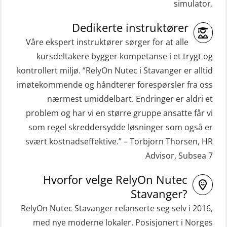
(GMDSS) (ORC102)
simulator.
Repetisjon (Norsk) for
ROC sertifikat repetisjon (GMDSS)
beredskapspersonell med E-læring
Dedikerte instruktører
(ORC103)
(OBSBLE044)
Våre ekspert instruktører sørger for at alle
STCW Grunnkurs Redningsfarkoster
kursdeltakere bygger kompetanse i et trygt og
HLO/MOB/Søk- og Redningslag
(MBSBLE022)
kontrollert miljø. “RelyOn Nutec i Stavanger er alltid
kombinasjon – repetisjon (OSC1162)
imøtekommende og håndterer forespørsler fra oss
STCW Hurtiggående mann over bord
HLO/Søk & Redningslag kombinasjon
nærmest umiddelbart. Endringer er aldri et
båt (HMOB) (MSE100)
– repetisjon (OSC1161)
problem og har vi en større gruppe ansatte får vi
STCW Hurtiggående mann over bord
Helikopterevakuering inkl.
som regel skreddersydde løsninger som også er
båt (HMOB) oppdatering (MSE1001)
Pustelunge (OSE1251)
svært kostnadseffektive.” – Torbjorn Thorsen, HR
Advisor, Subsea 7
STCW Livbåtfører redningsfarkoster
Helikopterevakuering med HABD,
32 t (MSE1031)
inkl. Brannslukking og Førstehjelp-
Hvorfor velge RelyOn Nutec
sivile mannskaper (FSC119)
STCW Mann-Over-Bord
Stavanger?
(hurtiggående) 32 t m/mørkekjøring
RelyOn Nutec Stavanger relanserte seg selv i 2016,
Helikopterevakuering med HABD,
(MSE112)
med nye moderne lokaler. Posisjonert i Norges
inkl. brannslukning (FSC121)