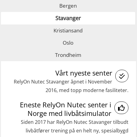
Bergen
GWO: BST – Onshore (Blended: e-
Fallsikring (FAR108)
Stavanger
learning practical) (RBSBLE002)
GOC sertifikat grunnleggende
Kristiansand
GWO: BST Refresher – Offshore
(GMDSS) (MRC101)
(Blended with Adaptive e-learning +
GOC sertifikat repetisjon (GMDSS)
Oslo
practical) (RBSBLE025)
(MRC102)
Trondheim
GWO: BST Refresher – Onshore
Helikopterevakuering med HABD,
(Blended with Adaptive e-learning
Vårt nyeste senter
inkl. brannslukning (FSC121)
practical) (RBSBLE026)
RelyOn Nutec Stavanger åpnet i November
Medisinsk behandling 40 t (MFA104)
2016, med topp moderne fasiliteter.
GWO: BST Refresher – Onshore
Medisinsk førstehjelp 8 t (MFA108)
(Blended: e-learning practical)
Eneste RelyOn Nutec senter i
Oppdatering medisinsk behandling 8
(RBSBLE009)
Norge med livbåtsimulator
t (MFA107)
Gass kurs H2S (OSP105)
Siden 2017 har RelyOn Nutec Stavanger tilbudt
ROC sertifikat grunnleggende
livbåtfører trening på en helt ny, spesialbygd
Grunnleggende sikkerhetskurs –