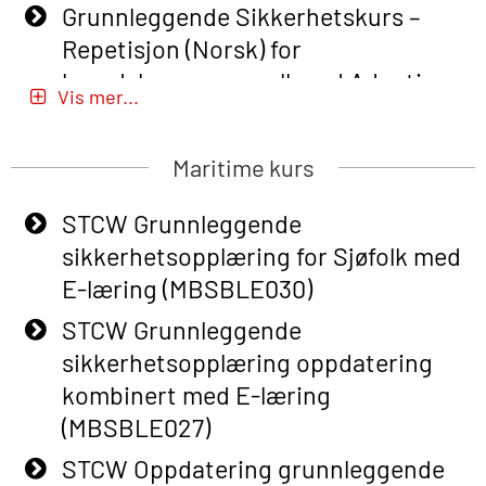
Grunnleggende Sikkerhetskurs –
Repetisjon (Norsk) for
beredskapspersonell med Adaptive
Vis mer...
E-læring (OBSBLE051)
Basic Safety Training (English) – with
Maritime kurs
Adaptive E-learning (OBSBLE047)
STCW Grunnleggende
Basic Safety Training – Refresher
sikkerhetsopplæring for Sjøfolk med
Course (English) with E-learning
E-læring (MBSBLE030)
(OBSBLE048)
STCW Grunnleggende
Basic Safety Training – Refresher
sikkerhetsopplæring oppdatering
Course (English) (OBS1063)
kombinert med E-læring
Basic Safety Training – Refresher
(MBSBLE027)
Course (English) for emergency
STCW Oppdatering grunnleggende
response personnel with Adaptive E-