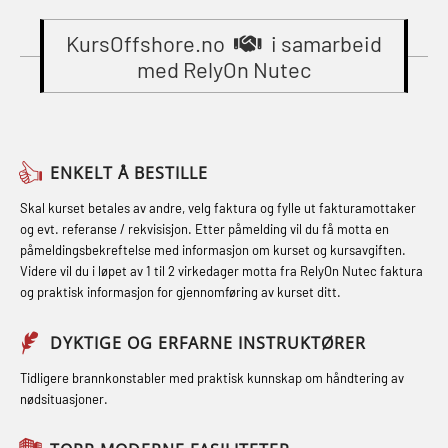
Gass kurs H2S (OSP105)
sikkerhetskurs for offiserer
Breathing System (CA-EBS) Initial
(MBSBLE024)
KursOffshore.no
i samarbeid
Grunnkurs Industrivern (LSC115)
Deployment (OBS119)
med RelyOn Nutec
STCW Oppdatering videregående
Grunnkurs Røykdykking Industrivern
Compressed Air Emergency
sikkerhetskurs for offiserer og
(LFI104)
Breathing System (CA-EBS) og
Medisinsk behandling – Kombi
Skuldermåling (OBS125)
Helikopterevakuering med HABD,
(MBSBLE021)
ENKELT Å BESTILLE
inkl. brannslukning (FSC121)
FSE Førstehjelpsøvelser (LFA108)
STCW kombi oppdatering offiserer
Skal kurset betales av andre, velg faktura og fylle ut fakturamottaker
Hjertestarter brukerkurs (OFA107)
Fallsikring (FAR108)
og evt. referanse / rekvisisjon. Etter påmelding vil du få motta en
og med.behandling (MBS134)
påmeldingsbekreftelse med informasjon om kurset og kursavgiften.
Røykdykking industrivern –
Førstehjelp – repetisjon (OFA102)
Videre vil du i løpet av 1 til 2 virkedager motta fra RelyOn Nutec faktura
STCW Kombi Oppdatering Offiserer
repetisjon (LFI105)
og praktisk informasjon for gjennomføring av kurset ditt.
Førstehjelp grunnkurs (OFABLE101)
og Medisinsk Behandling med
Sikkerhetskurs for ansatte på
Webinar (MBS1341)
GOC sertifikat grunnleggende
DYKTIGE OG ERFARNE INSTRUKTØRER
oppdrettsanlegg (LBS100)
(GMDSS) (MRC101)
STCW Oppdatering for offiserer 24 t
Tidligere brannkonstabler med praktisk kunnskap om håndtering av
Ulykkesgransking – Webinar (LSP103)
nødsituasjoner.
(MBS114)
GOC sertifikat repetisjon (GMDSS)
Varme Arbeider – Slukkeøvelser
(MRC102)
STCW Medisinsk førstehjelp (MFA1081)