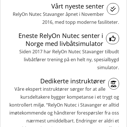
(Blended with Adaptive e-learning
Vårt nyeste senter
inkl. brannslukning (FSC121)
practical) (RBSBLE026)
RelyOn Nutec Stavanger åpnet i November
Medisinsk behandling 40 t (MFA104)
2016, med topp moderne fasiliteter.
GWO: BST Refresher – Onshore
Medisinsk førstehjelp 8 t (MFA108)
(Blended: e-learning practical)
Eneste RelyOn Nutec senter i
Oppdatering medisinsk behandling 8
(RBSBLE009)
Norge med livbåtsimulator
t (MFA107)
Gass kurs H2S (OSP105)
Siden 2017 har RelyOn Nutec Stavanger tilbudt
ROC sertifikat grunnleggende
livbåtfører trening på en helt ny, spesialbygd
Grunnleggende sikkerhetskurs –
(GMDSS) (ORC102)
simulator.
Repetisjon (Norsk) for
ROC sertifikat repetisjon (GMDSS)
beredskapspersonell med E-læring
Dedikerte instruktører
(ORC103)
(OBSBLE044)
Våre ekspert instruktører sørger for at alle
STCW Grunnkurs Redningsfarkoster
kursdeltakere bygger kompetanse i et trygt og
HLO/MOB/Søk- og Redningslag
(MBSBLE022)
kontrollert miljø. “RelyOn Nutec i Stavanger er alltid
kombinasjon – repetisjon (OSC1162)
imøtekommende og håndterer forespørsler fra oss
STCW Hurtiggående mann over bord
HLO/Søk & Redningslag kombinasjon
nærmest umiddelbart. Endringer er aldri et
båt (HMOB) (MSE100)
– repetisjon (OSC1161)