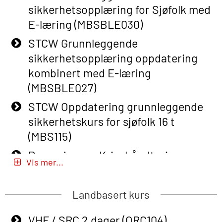
sikkerhetsopplæring for Sjøfolk med
Course (English) with E-learning
E-læring (MBSBLE030)
(OBSBLE048)
STCW Grunnleggende
Basic Safety Training – Refresher
sikkerhetsopplæring oppdatering
Course (English) (OBS1063)
kombinert med E-læring
Basic Safety Training – Refresher
(MBSBLE027)
Course (English) for emergency
STCW Oppdatering grunnleggende
response personnel with Adaptive E-
sikkerhetskurs for sjøfolk 16 t
learning (OBSBLE050)
(MBS115)
Helikopterevakuering inkl pustelunge
Passasjer- og Krisehåndtering
med adaptive e-læring (OSEBLE018)
Vis mer...
(MBSBLE020)
Helicopter Underwater Escape incl.
Passasjer- og Krisehåndtering
Airpocket with E-learning (English)
Landbasert kurs
oppdatering (MBSBLE019)
(OSEBLE009)
VHF / SRC 2 dager (ORC104)