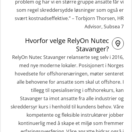
problem og har vi en større gruppe ansatte får vi
STCW Hurtiggående mann over bord
Helikopterevakuering inkl.
som regel skreddersydde løsninger som også er
båt (HMOB) oppdatering (MSE1001)
Pustelunge (OSE1251)
svært kostnadseffektive.” – Torbjorn Thorsen, HR
Advisor, Subsea 7
STCW Livbåtfører redningsfarkoster
Helikopterevakuering med HABD,
32 t (MSE1031)
inkl. Brannslukking og Førstehjelp-
Hvorfor velge RelyOn Nutec
sivile mannskaper (FSC119)
STCW Mann-Over-Bord
Stavanger?
(hurtiggående) 32 t m/mørkekjøring
RelyOn Nutec Stavanger relanserte seg selv i 2016,
Helikopterevakuering med HABD,
(MSE112)
med nye moderne lokaler. Posisjonert i Norges
inkl. brannslukning (FSC121)
hovedsete for offshorenæringen, møter senteret
STCW Redningsfarkost oppdatering
Hjertestarter brukerkurs (OFA107)
alle behovene for ansatte som skal ut offshore. I
sliskebåt (MSE116)
Kombi Søk og Redningslag og HLO
tillegg til spesialisering i offshorekurs, kan
STCW Sikkerhetsopplæring for
repetisjonskurs med e-læring
Stavanger ta imot ansatte fra alle industrier og
sjøfolk på mindre skip med eLearning
skreddersyr kurs i henhold til kundens behov. Våre
(ABSBLE010)
(MBSBLE003)
kompetente og fleksible instruktører jobber
Kondisjonstest (OSC151)
kontinuerlig med å skape et miljø som fremmer
STCW oppdatering Livbåtfører
Ledertrening i beredskap og
erfaringsoverføring. Våre ansatte bidrar også i