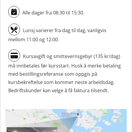
Livbåtfører sliskestuplivbåt –
grunnleggende (OSE129)
Alle dager fra 08:30 til 15:30.
Mann-Over-Bord (hurtiggående) liten
Lunsj varierer fra dag til dag, vanligvis
båt m/mørkekjøring – grunnleggende
mellom 11:00 og 12:00.
(OSE114)
Mann-Over-Bord (hurtiggående) liten
Kursavgift og smittevernsgebyr (135 kr/dag)
båt m/mørkekjøring – repetisjon
må innbetales før kursstart. Husk å merke betaling
(OSE151)
med bestillingsreferanse som oppgis på
Mann-Over-Bord (hurtiggående) liten
kursbekreftelse som kommer neste arbeidsdag.
båt u/mørkekjøring – grunnleggende
Bedriftskunder kan velge å få faktura tilsendt.
(OSE1142)
Mann-Over-Bord liten båt (MOB)
u/mørkekjøring – repetisjon (OSE152)
Mørkekjøring-modul for Mann-Over-