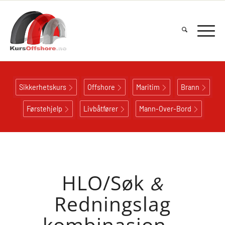
Sikkerhetskurs
Offshore
Maritim
Brann
Førstehjelp
Livbåtfører
Mann-Over-Bord
HLO/Søk
&
Redningslag
kombinasjon –