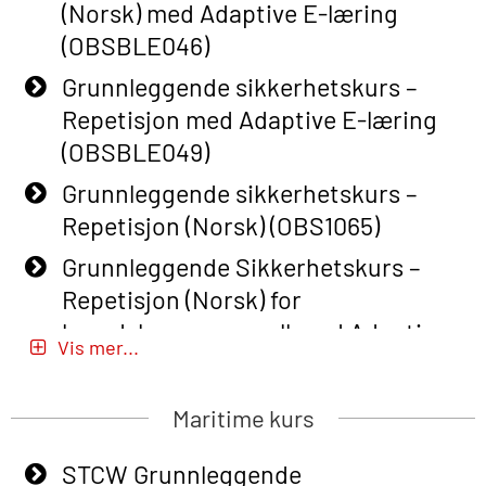
(Norsk) med Adaptive E-læring
(OBSBLE046)
Grunnleggende sikkerhetskurs –
Repetisjon med Adaptive E-læring
(OBSBLE049)
Grunnleggende sikkerhetskurs –
Repetisjon (Norsk) (OBS1065)
Grunnleggende Sikkerhetskurs –
Repetisjon (Norsk) for
beredskapspersonell med Adaptive
Vis mer...
E-læring (OBSBLE051)
Basic Safety Training (English) – with
Maritime kurs
Adaptive E-learning (OBSBLE047)
STCW Grunnleggende
Basic Safety Training – Refresher