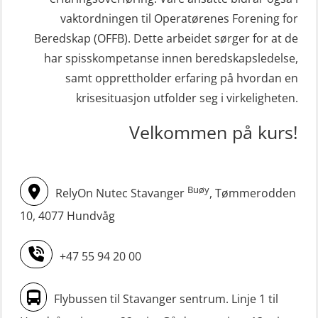
redningsfarkoster 8 t – konvensjonell
krisehåndtering for plattformsjefer
vaktordningen til Operatørenes Forening for
båt (MSE103)
(OER105)
Beredskap (OFFB). Dette arbeidet sørger for at de
STCW oppdatering Mann-Over-Bord
har spisskompetanse innen beredskapsledelse,
Livbåtfører FF1200 repetisjon
(hurtiggående) 16 t m/mørkekjøring
samt opprettholder erfaring på hvordan en
(OSE1431)
(MSE113)
krisesituasjon utfolder seg i virkeligheten.
Livbåtfører FF1200 repetisjon
STCW oppgradering for
Velkommen på kurs!
simulator (OSE161)
dekksoffiserer uten fartstid 66 t
Livbåtfører Sliskelivbåt grunnkurs
(MBS124)
m/E-læring (OSEBLE006)
Buøy
RelyOn Nutec Stavanger
, Tømmerodden
STCW oppgradering for
Livbåtfører fritt fall FF48 repetisjon
maskinoffiserer uten fartstid 66 t
10, 4077 Hundvåg
(OSE1471)
(MBS125)
+47 55 94 20 00
Livbåtfører grunnkurs m/E-læring
Sikkerhetskurs for ansatte på
FF1200 (OSE1424)
oppdrettsanlegg (LBS100)
Flybussen til Stavanger sentrum. Linje 1 til
Livbåtfører grunnkurs m/E-læring
Sjøfolk med særskilte sikringsplikter