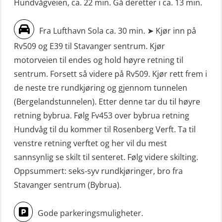
Hundvågveien, ca. 22 min. Gå deretter i ca. 13 min.
FF1200 simulator (OSEBLE007)
(MBS1191)
Livbåtfører grunnkurs m/E-læring
Ulykkesgransking – Webinar (LSP103)
Fra Lufthavn Sola ca. 30 min. ➤ Kjør inn på
FF48 og FF1000D (OSEBLE004)
Rv509 og E39 til Stavanger sentrum. Kjør
VHF / SRC 2 dager (ORC104)
Livbåtfører grunnkurs m/E-læring
motorveien til endes og hold høyre retning til
Videregående sikkerhetsopplæring
Konvensjonell livbåt (OSEBLE005)
sentrum. Forsett så videre på Rv509. Kjør rett frem i
for skipsoffiserer (MBS100)
de neste tre rundkjøring og gjennom tunnelen
Livbåtfører konvensjonell livbåt –
(Bergelandstunnelen). Etter denne tar du til høyre
grunnleggende (OSE135)
retning bybrua. Følg Fv453 over bybrua retning
Livbåtfører konvensjonell repetisjon
Hundvåg til du kommer til Rosenberg Verft. Ta til
(OSE1361)
venstre retning verftet og her vil du mest
sannsynlig se skilt til senteret. Følg videre skilting.
Livbåtfører konvertering til FF48 inkl.
Oppsummert: seks-syv rundkjøringer, bro fra
repetisjon (OSE106)
Stavanger sentrum (Bybrua).
Livbåtfører sliskelivbåt repetisjon
(OSE1301)
Gode parkeringsmuligheter.