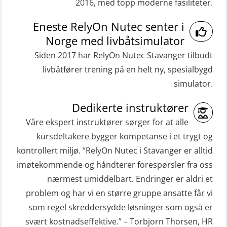
2016, med topp moderne fasiliteter.
GWO: BST Refresher – Onshore
Medisinsk førstehjelp 8 t (MFA108)
(Blended: e-learning practical)
Eneste RelyOn Nutec senter i
Oppdatering medisinsk behandling 8
(RBSBLE009)
Norge med livbåtsimulator
t (MFA107)
Gass kurs H2S (OSP105)
Siden 2017 har RelyOn Nutec Stavanger tilbudt
ROC sertifikat grunnleggende
livbåtfører trening på en helt ny, spesialbygd
Grunnleggende sikkerhetskurs –
(GMDSS) (ORC102)
simulator.
Repetisjon (Norsk) for
ROC sertifikat repetisjon (GMDSS)
beredskapspersonell med E-læring
Dedikerte instruktører
(ORC103)
(OBSBLE044)
Våre ekspert instruktører sørger for at alle
STCW Grunnkurs Redningsfarkoster
kursdeltakere bygger kompetanse i et trygt og
HLO/MOB/Søk- og Redningslag
(MBSBLE022)
kontrollert miljø. “RelyOn Nutec i Stavanger er alltid
kombinasjon – repetisjon (OSC1162)
imøtekommende og håndterer forespørsler fra oss
STCW Hurtiggående mann over bord
HLO/Søk & Redningslag kombinasjon
nærmest umiddelbart. Endringer er aldri et
båt (HMOB) (MSE100)
– repetisjon (OSC1161)
problem og har vi en større gruppe ansatte får vi
STCW Hurtiggående mann over bord
Helikopterevakuering inkl.
som regel skreddersydde løsninger som også er
båt (HMOB) oppdatering (MSE1001)
Pustelunge (OSE1251)
svært kostnadseffektive.” – Torbjorn Thorsen, HR