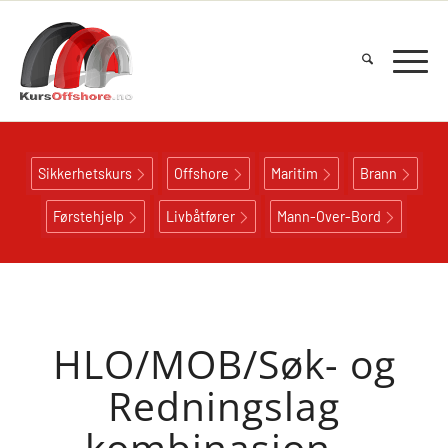
Sikkerhetskurs
Offshore
Maritim
Brann
Førstehjelp
Livbåtfører
Mann-Over-Bord
HLO/MOB/Søk- og
Redningslag
kombinasjon –