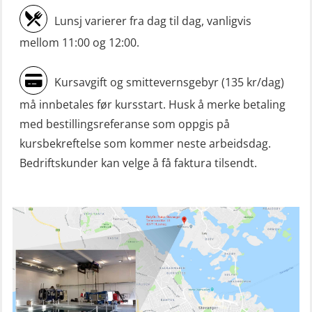
Mann-Over-Bord (hurtiggående) liten
Lunsj varierer fra dag til dag, vanligvis
båt m/mørkekjøring – grunnleggende
mellom 11:00 og 12:00.
(OSE114)
Mann-Over-Bord (hurtiggående) liten
Kursavgift og smittevernsgebyr (135 kr/dag)
båt m/mørkekjøring – repetisjon
må innbetales før kursstart. Husk å merke betaling
(OSE151)
med bestillingsreferanse som oppgis på
Mann-Over-Bord (hurtiggående) liten
kursbekreftelse som kommer neste arbeidsdag.
båt u/mørkekjøring – grunnleggende
Bedriftskunder kan velge å få faktura tilsendt.
(OSE1142)
Mann-Over-Bord liten båt (MOB)
u/mørkekjøring – repetisjon (OSE152)
Mørkekjøring-modul for Mann-Over-
Bord (hurtiggående) liten båt
(OSE1001)