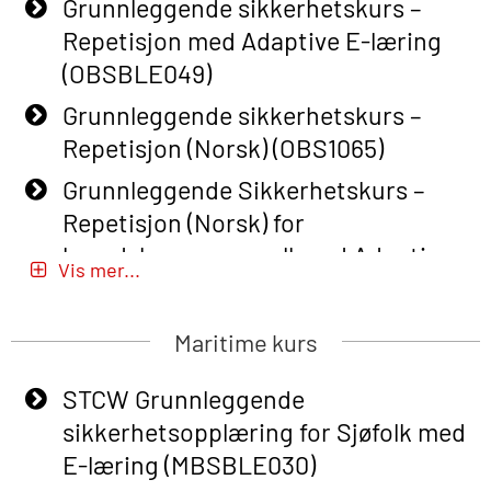
Grunnleggende sikkerhetskurs –
Repetisjon med Adaptive E-læring
(OBSBLE049)
Grunnleggende sikkerhetskurs –
Repetisjon (Norsk) (OBS1065)
Grunnleggende Sikkerhetskurs –
Repetisjon (Norsk) for
beredskapspersonell med Adaptive
Vis mer...
E-læring (OBSBLE051)
Basic Safety Training (English) – with
Maritime kurs
Adaptive E-learning (OBSBLE047)
STCW Grunnleggende
Basic Safety Training – Refresher
sikkerhetsopplæring for Sjøfolk med
Course (English) with E-learning
E-læring (MBSBLE030)
(OBSBLE048)