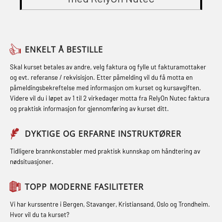
STCW Oppdatering videregående
Grunnkurs Røykdykking Industrivern
Compressed Air Emergency
sikkerhetskurs for offiserer og
(LFI104)
Breathing System (CA-EBS) og
Medisinsk behandling – Kombi
Skuldermåling (OBS125)
Helikopterevakuering med HABD,
(MBSBLE021)
ENKELT Å BESTILLE
inkl. brannslukning (FSC121)
FSE Førstehjelpsøvelser (LFA108)
STCW kombi oppdatering offiserer
Skal kurset betales av andre, velg faktura og fylle ut fakturamottaker
Hjertestarter brukerkurs (OFA107)
Fallsikring (FAR108)
og evt. referanse / rekvisisjon. Etter påmelding vil du få motta en
og med.behandling (MBS134)
påmeldingsbekreftelse med informasjon om kurset og kursavgiften.
Røykdykking industrivern –
Førstehjelp – repetisjon (OFA102)
Videre vil du i løpet av 1 til 2 virkedager motta fra RelyOn Nutec faktura
STCW Kombi Oppdatering Offiserer
repetisjon (LFI105)
og praktisk informasjon for gjennomføring av kurset ditt.
Førstehjelp grunnkurs (OFABLE101)
og Medisinsk Behandling med
Sikkerhetskurs for ansatte på
Webinar (MBS1341)
GOC sertifikat grunnleggende
DYKTIGE OG ERFARNE INSTRUKTØRER
oppdrettsanlegg (LBS100)
(GMDSS) (MRC101)
STCW Oppdatering for offiserer 24 t
Tidligere brannkonstabler med praktisk kunnskap om håndtering av
Ulykkesgransking – Webinar (LSP103)
nødsituasjoner.
(MBS114)
GOC sertifikat repetisjon (GMDSS)
Varme Arbeider – Slukkeøvelser
(MRC102)
STCW Medisinsk førstehjelp (MFA1081)
TOPP MODERNE FASILITETER
(LFI100)
GSK Sikkerhetskurs offshore for
STCW Medisinsk førstehjelp
Vi har kurssentre i Bergen, Stavanger, Kristiansand, Oslo og Trondheim.
oljearbeidere (OBS1055)
oppdatering (MBSBLE025)
Hvor vil du ta kurset?