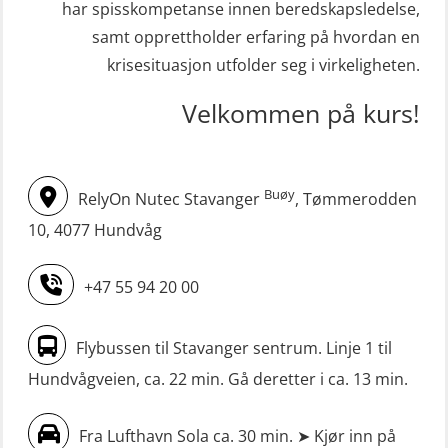
STCW oppdatering Mann-Over-Bord
har spisskompetanse innen beredskapsledelse,
Livbåtfører FF1200 repetisjon
(hurtiggående) 16 t m/mørkekjøring
samt opprettholder erfaring på hvordan en
(OSE1431)
(MSE113)
krisesituasjon utfolder seg i virkeligheten.
Livbåtfører FF1200 repetisjon
STCW oppgradering for
Velkommen på kurs!
simulator (OSE161)
dekksoffiserer uten fartstid 66 t
Livbåtfører Sliskelivbåt grunnkurs
(MBS124)
m/E-læring (OSEBLE006)
Buøy
RelyOn Nutec Stavanger
, Tømmerodden
STCW oppgradering for
Livbåtfører fritt fall FF48 repetisjon
maskinoffiserer uten fartstid 66 t
10, 4077 Hundvåg
(OSE1471)
(MBS125)
+47 55 94 20 00
Livbåtfører grunnkurs m/E-læring
Sikkerhetskurs for ansatte på
FF1200 (OSE1424)
oppdrettsanlegg (LBS100)
Flybussen til Stavanger sentrum. Linje 1 til
Livbåtfører grunnkurs m/E-læring
Sjøfolk med særskilte sikringsplikter
Hundvågveien, ca. 22 min. Gå deretter i ca. 13 min.
FF1200 simulator (OSEBLE007)
(MBS1191)
Livbåtfører grunnkurs m/E-læring
Ulykkesgransking – Webinar (LSP103)
Fra Lufthavn Sola ca. 30 min. ➤ Kjør inn på