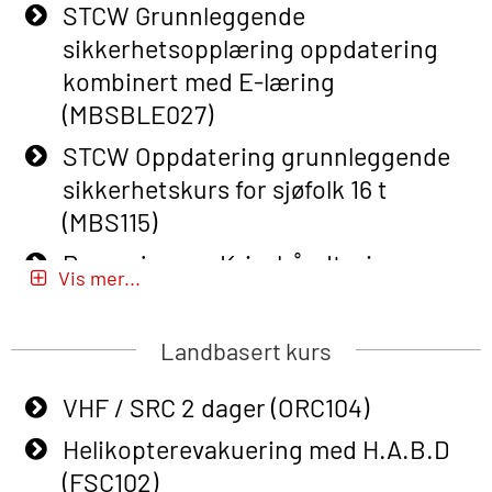
STCW Grunnleggende
Basic Safety Training – Refresher
sikkerhetsopplæring oppdatering
Course (English) (OBS1063)
kombinert med E-læring
Basic Safety Training – Refresher
(MBSBLE027)
Course (English) for emergency
STCW Oppdatering grunnleggende
response personnel with Adaptive E-
sikkerhetskurs for sjøfolk 16 t
learning (OBSBLE050)
(MBS115)
Helikopterevakuering inkl pustelunge
Passasjer- og Krisehåndtering
med adaptive e-læring (OSEBLE018)
Vis mer...
(MBSBLE020)
Helicopter Underwater Escape incl.
Passasjer- og Krisehåndtering
Airpocket with E-learning (English)
Landbasert kurs
oppdatering (MBSBLE019)
(OSEBLE009)
VHF / SRC 2 dager (ORC104)
STCW Grunnleggende
Additional Basic Safety Training for
sikkerhetsopplæring for fiskere
Helikopterevakuering med H.A.B.D
the Norwegian Sector (OBS117)
(MBSBLE031)
(FSC102)