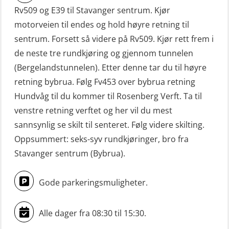
FF48 og FF1000D (OSEBLE004)
Rv509 og E39 til Stavanger sentrum. Kjør
VHF / SRC 2 dager (ORC104)
Livbåtfører grunnkurs m/E-læring
motorveien til endes og hold høyre retning til
Videregående sikkerhetsopplæring
Konvensjonell livbåt (OSEBLE005)
sentrum. Forsett så videre på Rv509. Kjør rett frem i
for skipsoffiserer (MBS100)
de neste tre rundkjøring og gjennom tunnelen
Livbåtfører konvensjonell livbåt –
(Bergelandstunnelen). Etter denne tar du til høyre
grunnleggende (OSE135)
retning bybrua. Følg Fv453 over bybrua retning
Livbåtfører konvensjonell repetisjon
Hundvåg til du kommer til Rosenberg Verft. Ta til
(OSE1361)
venstre retning verftet og her vil du mest
sannsynlig se skilt til senteret. Følg videre skilting.
Livbåtfører konvertering til FF48 inkl.
Oppsummert: seks-syv rundkjøringer, bro fra
repetisjon (OSE106)
Stavanger sentrum (Bybrua).
Livbåtfører sliskelivbåt repetisjon
(OSE1301)
Gode parkeringsmuligheter.
Livbåtfører sliskestuplivbåt –
grunnleggende (OSE129)
Alle dager fra 08:30 til 15:30.