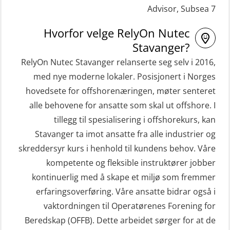
Advisor, Subsea 7
STCW Livbåtfører redningsfarkoster
Helikopterevakuering med HABD,
32 t (MSE1031)
inkl. Brannslukking og Førstehjelp-
Hvorfor velge RelyOn Nutec
sivile mannskaper (FSC119)
STCW Mann-Over-Bord
Stavanger?
(hurtiggående) 32 t m/mørkekjøring
RelyOn Nutec Stavanger relanserte seg selv i 2016,
Helikopterevakuering med HABD,
(MSE112)
med nye moderne lokaler. Posisjonert i Norges
inkl. brannslukning (FSC121)
hovedsete for offshorenæringen, møter senteret
STCW Redningsfarkost oppdatering
Hjertestarter brukerkurs (OFA107)
alle behovene for ansatte som skal ut offshore. I
sliskebåt (MSE116)
Kombi Søk og Redningslag og HLO
tillegg til spesialisering i offshorekurs, kan
STCW Sikkerhetsopplæring for
repetisjonskurs med e-læring
Stavanger ta imot ansatte fra alle industrier og
sjøfolk på mindre skip med eLearning
skreddersyr kurs i henhold til kundens behov. Våre
(ABSBLE010)
(MBSBLE003)
kompetente og fleksible instruktører jobber
Kondisjonstest (OSC151)
kontinuerlig med å skape et miljø som fremmer
STCW oppdatering Livbåtfører
Ledertrening i beredskap og
erfaringsoverføring. Våre ansatte bidrar også i
redningsfarkoster 8 t – konvensjonell
krisehåndtering for plattformsjefer
vaktordningen til Operatørenes Forening for
båt (MSE103)
(OER105)
Beredskap (OFFB). Dette arbeidet sørger for at de