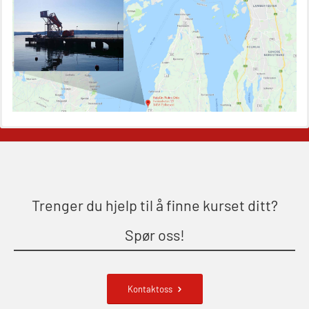
båt m/mørkekjøring – repetisjon
(OSE151)
Mann-Over-Bord (hurtiggående) liten
båt u/mørkekjøring – grunnleggende
(OSE1142)
Mann-Over-Bord liten båt (MOB)
u/mørkekjøring – repetisjon (OSE152)
Mørkekjøring-modul for Mann-Over-
Bord (hurtiggående) liten båt
Trenger du hjelp til å finne kurset ditt?
(OSE1001)
Spør oss!
ROC sertifikat grunnleggende
(GMDSS) (ORC102)
Kontaktoss
ROC sertifikat repetisjon (GMDSS)