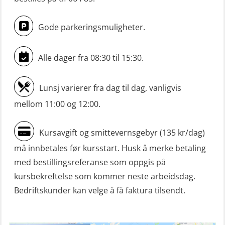
Livbåtfører konvensjonell livbåt –
grunnleggende (OSE135)
Gode parkeringsmuligheter.
Livbåtfører konvensjonell repetisjon
(OSE1361)
Alle dager fra 08:30 til 15:30.
Livbåtfører konvertering til FF48 inkl.
repetisjon (OSE106)
Lunsj varierer fra dag til dag, vanligvis
mellom 11:00 og 12:00.
Livbåtfører sliskelivbåt repetisjon
(OSE1301)
Kursavgift og smittevernsgebyr (135 kr/dag)
Livbåtfører sliskestuplivbåt –
må innbetales før kursstart. Husk å merke betaling
grunnleggende (OSE129)
med bestillingsreferanse som oppgis på
Mann-Over-Bord (hurtiggående) liten
kursbekreftelse som kommer neste arbeidsdag.
båt m/mørkekjøring – grunnleggende
Bedriftskunder kan velge å få faktura tilsendt.
(OSE114)
Mann-Over-Bord (hurtiggående) liten