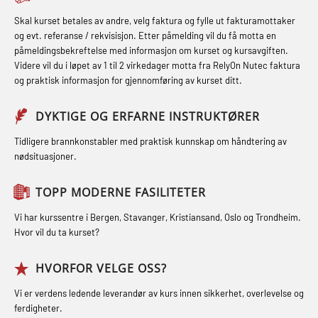
inkl. brannslukning (FSC121)
FSE Førstehjelpsøvelser (LFA108)
STCW kombi oppdatering offiserer
Skal kurset betales av andre, velg faktura og fylle ut fakturamottaker
Hjertestarter brukerkurs (OFA107)
Fallsikring (FAR108)
og evt. referanse / rekvisisjon. Etter påmelding vil du få motta en
og med.behandling (MBS134)
påmeldingsbekreftelse med informasjon om kurset og kursavgiften.
Røykdykking industrivern –
Førstehjelp – repetisjon (OFA102)
Videre vil du i løpet av 1 til 2 virkedager motta fra RelyOn Nutec faktura
STCW Kombi Oppdatering Offiserer
repetisjon (LFI105)
og praktisk informasjon for gjennomføring av kurset ditt.
Førstehjelp grunnkurs (OFABLE101)
og Medisinsk Behandling med
Sikkerhetskurs for ansatte på
Webinar (MBS1341)
GOC sertifikat grunnleggende
DYKTIGE OG ERFARNE INSTRUKTØRER
oppdrettsanlegg (LBS100)
(GMDSS) (MRC101)
STCW Oppdatering for offiserer 24 t
Tidligere brannkonstabler med praktisk kunnskap om håndtering av
Ulykkesgransking – Webinar (LSP103)
nødsituasjoner.
(MBS114)
GOC sertifikat repetisjon (GMDSS)
Varme Arbeider – Slukkeøvelser
(MRC102)
STCW Medisinsk førstehjelp (MFA1081)
TOPP MODERNE FASILITETER
(LFI100)
GSK Sikkerhetskurs offshore for
STCW Medisinsk førstehjelp
Vi har kurssentre i Bergen, Stavanger, Kristiansand, Oslo og Trondheim.
oljearbeidere (OBS1055)
oppdatering (MBSBLE025)
Hvor vil du ta kurset?
GWO: BST – Offshore (Blended with
STCW Oppdatering Medisinsk
HVORFOR VELGE OSS?
Adaptive e-learning + practical)
behandling (MBSBLE018)
Vi er verdens ledende leverandør av kurs innen sikkerhet, overlevelse og
(RBSBLE018)
Påbygging fra Offshore Norge til
ferdigheter.