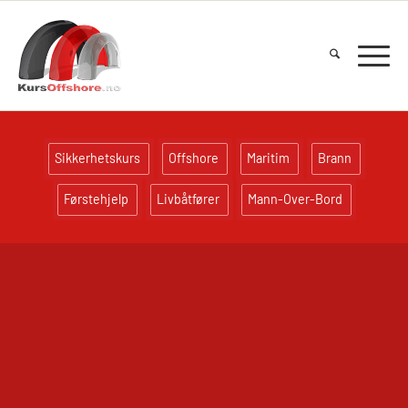
Sikkerhetskurs
Offshore
Maritim
Brann
Førstehjelp
Livbåtfører
Mann-Over-Bord