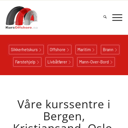
Sikkerhetskurs
Offshore
Maritim
Brann
Førstehjelp
Livbåtfører
Mann-Over-Bord
Våre kurssentre i
Bergen,
Kristiansand, Oslo,