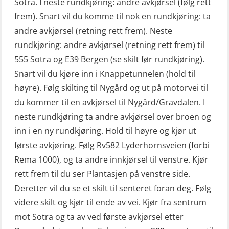
Sotra. I neste rundkjøring: andre avkjørsel (følg rett
frem). Snart vil du komme til nok en rundkjøring: ta
andre avkjørsel (retning rett frem). Neste
rundkjøring: andre avkjørsel (retning rett frem) til
555 Sotra og E39 Bergen (se skilt før rundkjøring).
Snart vil du kjøre inn i Knappetunnelen (hold til
høyre). Følg skilting til Nygård og ut på motorvei til
du kommer til en avkjørsel til Nygård/Gravdalen. I
neste rundkjøring ta andre avkjørsel over broen og
inn i en ny rundkjøring. Hold til høyre og kjør ut
første avkjøring. Følg Rv582 Lyderhornsveien (forbi
Rema 1000), og ta andre innkjørsel til venstre. Kjør
rett frem til du ser Plantasjen på venstre side.
Deretter vil du se et skilt til senteret foran deg. Følg
videre skilt og kjør til ende av vei. Kjør fra sentrum
mot Sotra og ta av ved første avkjørsel etter