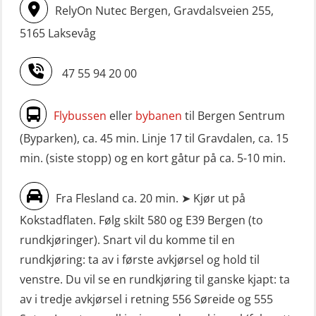
RelyOn Nutec Bergen, Gravdalsveien 255,
5165 Laksevåg
47 55 94 20 00
Flybussen
eller
bybanen
til Bergen Sentrum
(Byparken), ca. 45 min. Linje 17 til Gravdalen, ca. 15
min. (siste stopp) og en kort gåtur på ca. 5-10 min.
Fra Flesland ca. 20 min. ➤ Kjør ut på
Kokstadflaten. Følg skilt 580 og E39 Bergen (to
rundkjøringer). Snart vil du komme til en
rundkjøring: ta av i første avkjørsel og hold til
venstre. Du vil se en rundkjøring til ganske kjapt: ta
av i tredje avkjørsel i retning 556 Søreide og 555