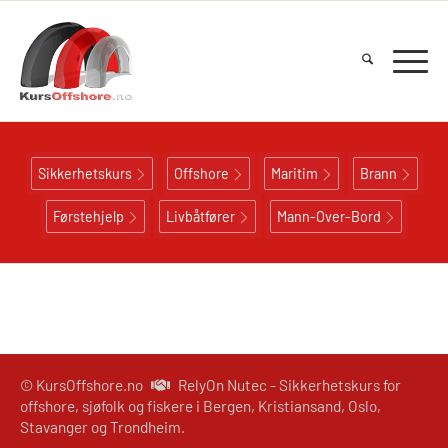
Sikkerhetskurs
Offshore
Maritim
Brann
Førstehjelp
Livbåtfører
Mann-Over-Bord
© KursOffshore.no
RelyOn Nutec - Sikkerhetskurs for
offshore, sjøfolk og fiskere i Bergen, Kristiansand, Oslo,
Stavanger og Trondheim.