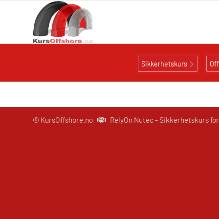
Sikkerhetskurs
Of
© KursOffshore.no
RelyOn Nutec - Sikkerhetskurs for 