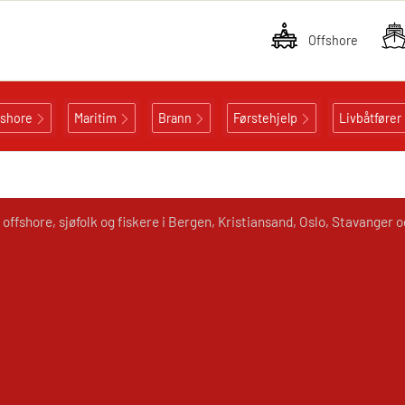
Offshore
fshore
Maritim
Brann
Førstehjelp
Livbåtfører
offshore, sjøfolk og fiskere i Bergen, Kristiansand, Oslo, Stavanger 