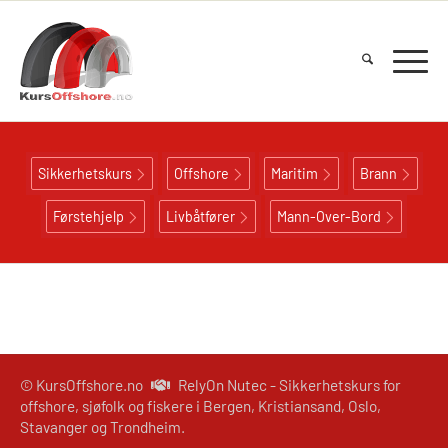
Sikkerhetskurs
Offshore
Maritim
Brann
Førstehjelp
Livbåtfører
Mann-Over-Bord
© KursOffshore.no
RelyOn Nutec - Sikkerhetskurs for
offshore, sjøfolk og fiskere i Bergen, Kristiansand, Oslo,
Stavanger og Trondheim.