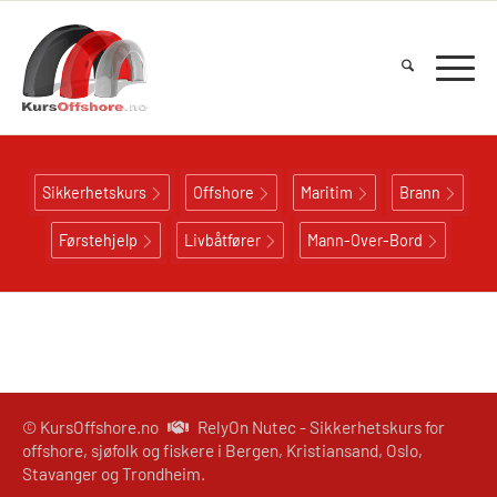
Sikkerhetskurs
Offshore
Maritim
Brann
Førstehjelp
Livbåtfører
Mann-Over-Bord
© KursOffshore.no
RelyOn Nutec - Sikkerhetskurs for
offshore, sjøfolk og fiskere i Bergen, Kristiansand, Oslo,
Stavanger og Trondheim.