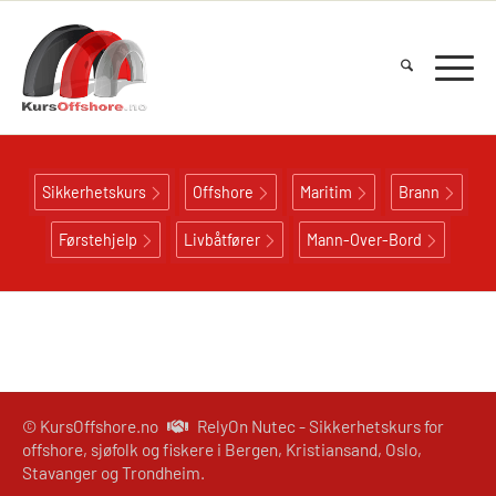
Sikkerhetskurs
Offshore
Maritim
Brann
Førstehjelp
Livbåtfører
Mann-Over-Bord
© KursOffshore.no
RelyOn Nutec - Sikkerhetskurs for
offshore, sjøfolk og fiskere i Bergen, Kristiansand, Oslo,
Stavanger og Trondheim.