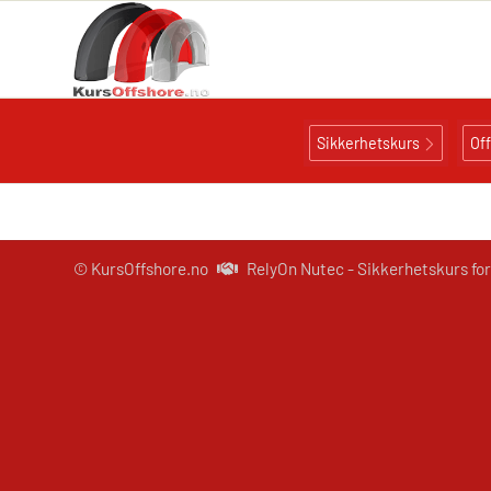
Sikkerhetskurs
Of
© KursOffshore.no
RelyOn Nutec - Sikkerhetskurs for 