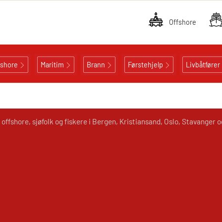
Offshore
fshore
Maritim
Brann
Førstehjelp
Livbåtfører
offshore, sjøfolk og fiskere i Bergen, Kristiansand, Oslo, Stavanger 