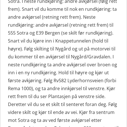
Sotra. I neste rundkjøring: andre avkjørsel (følg rett
frem). Snart vil du komme til nok en rundkjøring: ta
andre avkjørsel (retning rett frem). Neste
rundkjøring: andre avkjørsel (retning rett frem) til
555 Sotra og E39 Bergen (se skilt før rundkjøring).
Snart vil du kjøre inn i Knappetunnelen (hold til
høyre). Følg skilting til Nygård og ut på motorvei til
du kommer til en avkjørsel til Nygård/Gravdalen. I
neste rundkjøring ta andre avkjørsel over broen og
inn i en ny rundkjøring. Hold til høyre og kjør ut
første avkjøring. Følg Rv582 Lyderhornsveien (forbi
Rema 1000), og ta andre innkjørsel til venstre. Kjør
rett frem til du ser Plantasjen på venstre side.
Deretter vil du se et skilt til senteret foran deg. Følg
videre skilt og kjør til ende av vei. Kjør fra sentrum
mot Sotra og ta av ved første avkjørsel etter