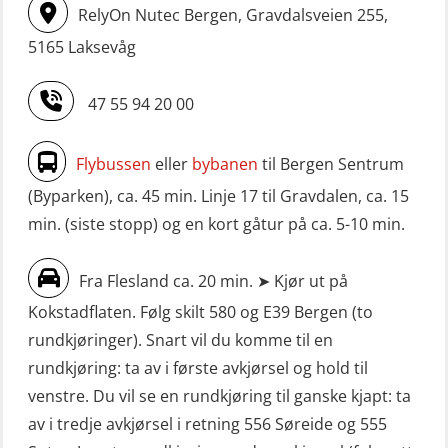
RelyOn Nutec Bergen, Gravdalsveien 255,
5165 Laksevåg
47 55 94 20 00
Flybussen
eller
bybanen
til Bergen Sentrum
(Byparken), ca. 45 min. Linje 17 til Gravdalen, ca. 15
min. (siste stopp) og en kort gåtur på ca. 5-10 min.
Fra Flesland ca. 20 min. ➤ Kjør ut på
Kokstadflaten. Følg skilt 580 og E39 Bergen (to
rundkjøringer). Snart vil du komme til en
rundkjøring: ta av i første avkjørsel og hold til
venstre. Du vil se en rundkjøring til ganske kjapt: ta
av i tredje avkjørsel i retning 556 Søreide og 555