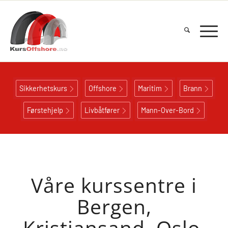
Sikkerhetskurs
Offshore
Maritim
Brann
Førstehjelp
Livbåtfører
Mann-Over-Bord
Våre kurssentre i
Bergen,
Kristiansand, Oslo,