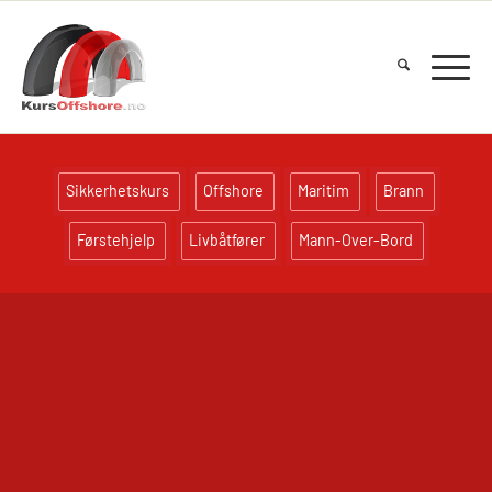
Sikkerhetskurs
Offshore
Maritim
Brann
Førstehjelp
Livbåtfører
Mann-Over-Bord