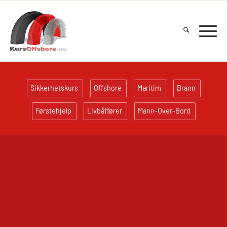
Sikkerhetskurs
Offshore
Maritim
Brann
Førstehjelp
Livbåtfører
Mann-Over-Bord