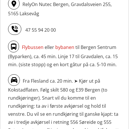
RelyOn Nutec Bergen, Gravdalsveien 255,
5165 Laksevåg
47 55 94 20 00
Flybussen
eller
bybanen
til Bergen Sentrum
(Byparken), ca. 45 min. Linje 17 til Gravdalen, ca. 15
min. (siste stopp) og en kort gåtur på ca. 5-10 min.
Fra Flesland ca. 20 min. ➤ Kjør ut på
Kokstadflaten. Følg skilt 580 og E39 Bergen (to
rundkjøringer). Snart vil du komme til en
rundkjøring: ta av i første avkjørsel og hold til
venstre. Du vil se en rundkjøring til ganske kjapt: ta
av i tredje avkjørsel i retning 556 Søreide og 555