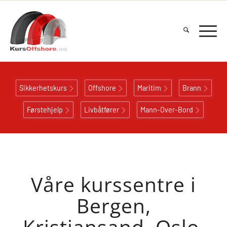
Sikkerhetskurs
Offshore
Maritim
Brann
Førstehjelp
Livbåtfører
Mann-Over-Bord
Våre kurssentre i
Bergen,
Kristiansand, Oslo,