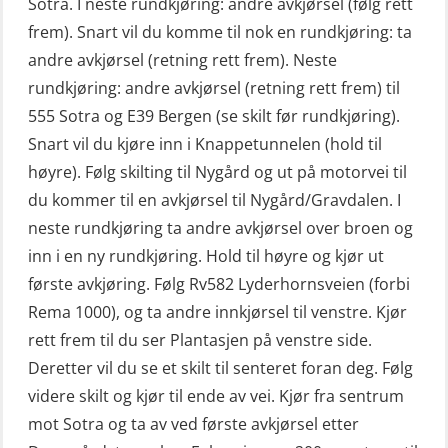
Sotra. I neste rundkjøring: andre avkjørsel (følg rett
frem). Snart vil du komme til nok en rundkjøring: ta
andre avkjørsel (retning rett frem). Neste
rundkjøring: andre avkjørsel (retning rett frem) til
555 Sotra og E39 Bergen (se skilt før rundkjøring).
Snart vil du kjøre inn i Knappetunnelen (hold til
høyre). Følg skilting til Nygård og ut på motorvei til
du kommer til en avkjørsel til Nygård/Gravdalen. I
neste rundkjøring ta andre avkjørsel over broen og
inn i en ny rundkjøring. Hold til høyre og kjør ut
første avkjøring. Følg Rv582 Lyderhornsveien (forbi
Rema 1000), og ta andre innkjørsel til venstre. Kjør
rett frem til du ser Plantasjen på venstre side.
Deretter vil du se et skilt til senteret foran deg. Følg
videre skilt og kjør til ende av vei. Kjør fra sentrum
mot Sotra og ta av ved første avkjørsel etter