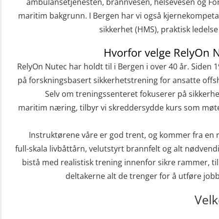
ambulansetjenesten, brannvesen, helsevesen og For
maritim bakgrunn. I Bergen har vi også kjernekompeta
sikkerhet (HMS), praktisk ledels
Hvorfor velge RelyOn 
RelyOn Nutec har holdt til i Bergen i over 40 år. Siden 
på forskningsbasert sikkerhetstrening for ansatte offs
Selv om treningssenteret fokuserer på sikkerhe
maritim næring, tilbyr vi skreddersydde kurs som møter
Instruktørene våre er god trent, og kommer fra en
full-skala livbåttårn, velutstyrt brannfelt og alt nødven
bistå med realistisk trening innenfor sikre rammer, t
deltakerne alt de trenger for å utføre job
Vel