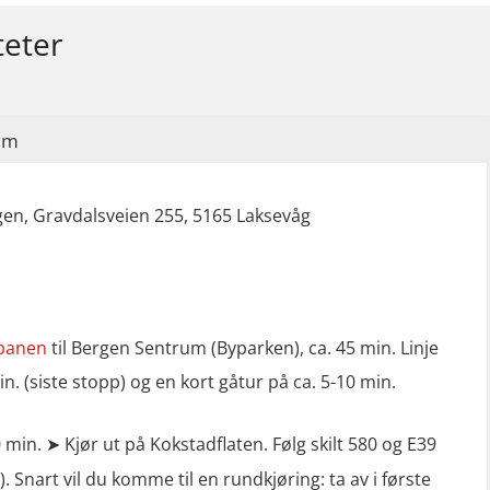
teter
im
en, Gravdalsveien 255, 5165 Laksevåg
banen
til Bergen Sentrum (Byparken), ca. 45 min. Linje
in. (siste stopp) og en kort gåtur på ca. 5-10 min.
0 min. ➤ Kjør ut på Kokstadflaten. Følg skilt 580 og E39
. Snart vil du komme til en rundkjøring: ta av i første