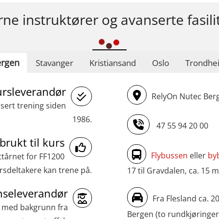
rne instruktører og avanserte fasili
rgen
Stavanger
Kristiansand
Oslo
Trondhe
ursleverandør
RelyOn Nutec Berg
asert trening siden
1986.
47 55 94 20 00
brukt til kurs
Flybussen
eller
by
ttårnet for FF1200
sdeltakere kan trene på.
17 til Gravdalen, ca. 15 m
seleverandør
Fra Flesland ca. 2
r med bakgrunn fra
Bergen (to rundkjøringer)