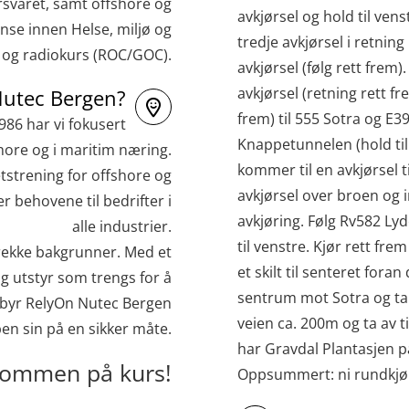
svaret, samt offshore og
avkjørsel og hold til venst
nse innen Helse, miljø og
tredje avkjørsel i retnin
e og radiokurs (ROC/GOC).
avkjørsel (følg rett frem
avkjørsel (retning rett f
Nutec Bergen?
frem) til 555 Sotra og E39
1986 har vi fokusert
Knappetunnelen (hold til 
hore og i maritim næring.
kommer til en avkjørsel t
tstrening for offshore og
avkjørsel over broen og i
 behovene til bedrifter i
avkjøring. Følg Rv582 Ly
alle industrier.
til venstre. Kjør rett fre
 rekke bakgrunner. Med et
et skilt til senteret foran 
dig utstyr som trengs for å
sentrum mot Sotra og ta 
ilbyr RelyOn Nutec Bergen
veien ca. 200m og ta av t
ben sin på en sikker måte.
har Gravdal Plantasjen på
kommen på kurs!
Oppsummert: ni rundkjør