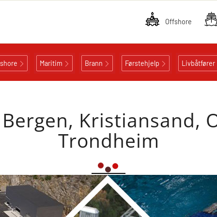
Offshore
fshore
Maritim
Brann
Førstehjelp
Livbåtfører
 Bergen, Kristiansand, 
Trondheim