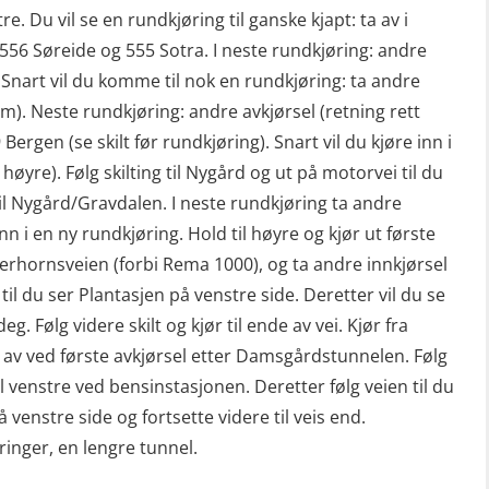
re. Du vil se en rundkjøring til ganske kjapt: ta av i
g 556 Søreide og 555 Sotra. I neste rundkjøring: andre
). Snart vil du komme til nok en rundkjøring: ta andre
rem). Neste rundkjøring: andre avkjørsel (retning rett
 Bergen (se skilt før rundkjøring). Snart vil du kjøre inn i
høyre). Følg skilting til Nygård og ut på motorvei til du
il Nygård/Gravdalen. I neste rundkjøring ta andre
nn i en ny rundkjøring. Hold til høyre og kjør ut første
derhornsveien (forbi Rema 1000), og ta andre innkjørsel
m til du ser Plantasjen på venstre side. Deretter vil du se
deg. Følg videre skilt og kjør til ende av vei. Kjør fra
av ved første avkjørsel etter Damsgårdstunnelen. Følg
il venstre ved bensinstasjonen. Deretter følg veien til du
 venstre side og fortsette videre til veis end.
inger, en lengre tunnel.